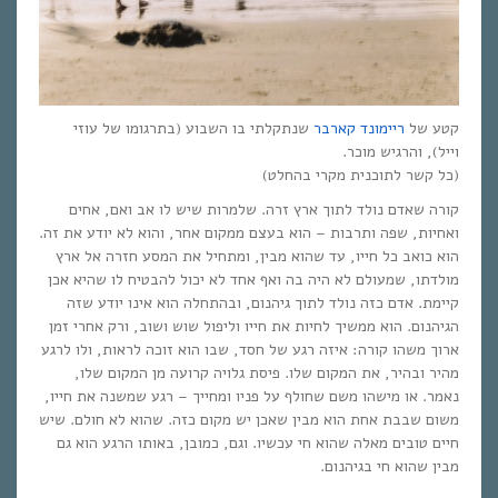
קטע של
ריימונד קארבר
שנתקלתי בו השבוע (בתרגומו של עוזי
וייל), והרגיש מוכר.
(כל קשר לתוכנית מקרי בהחלט)
קורה שאדם נולד לתוך ארץ זרה. שלמרות שיש לו אב ואם, אחים
ואחיות, שפה ותרבות – הוא בעצם ממקום אחר, והוא לא יודע את זה.
הוא כואב כל חייו, עד שהוא מבין, ומתחיל את המסע חזרה אל ארץ
מולדתו, שמעולם לא היה בה ואף אחד לא יכול להבטיח לו שהיא אכן
קיימת. אדם כזה נולד לתוך גיהנום, ובהתחלה הוא אינו יודע שזה
הגיהנום. הוא ממשיך לחיות את חייו וליפול שוש ושוב, ורק אחרי זמן
ארוך משהו קורה: איזה רגע של חסד, שבו הוא זוכה לראות, ולו לרגע
מהיר ובהיר, את המקום שלו. פיסת גלויה קרועה מן המקום שלו,
נאמר. או מישהו משם שחולף על פניו ומחייך – רגע שמשנה את חייו,
משום שבבת אחת הוא מבין שאכן יש מקום כזה. שהוא לא חולם. שיש
חיים טובים מאלה שהוא חי עכשיו. וגם, כמובן, באותו הרגע הוא גם
מבין שהוא חי בגיהנום.