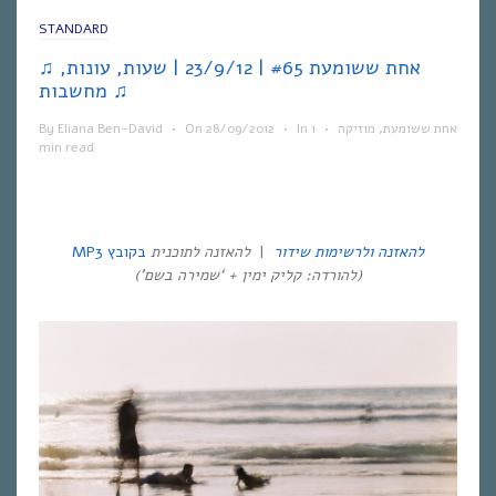
STANDARD
♫ אחת ששומעת #65 | 23/9/12 | שעות, עונות,
מחשבות ♫
אחת ששומעת
,
מוזיקה
•
1
In
•
28/09/2012
On
•
Eliana Ben-David
By
min read
להאזנה ולרשימות שידור
|
להאזנה לתוכנית
בקובץ MP3
(להורדה: קליק ימין + ‘שמירה בשם’)