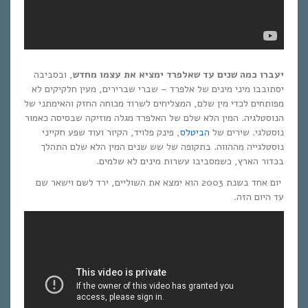
יעברו כמה שנים עד שאלפרד ימציא את עצמו מחדש
, ובסביבה
יסתובבו מיני מינים של אלפרד – שברי שברירים, מעין חלקיקים לא
מפותחים לכדי מין שלם, המצליחים לשרוד מכוחה החזק והאימתני של
הנוסטלגיה. המין הלא שלם של האלפרד מגלה מוזיקה שבסיסה כאמור
נוסטלגי. שירים של
הביטלס
, פינק פלויד, הקיור ועוד שפע חקייני
נוסטלגייה מההווה. בתקופה של שש שנים המין הלא שלם התהלך
בכדור הארץ, כשמסביבו עשרות מינים לא שלמים.
יום אחד בשנת 2003 הוא ימצא את השוליים, ירד לשם וישאר שם
עד היום הזה.