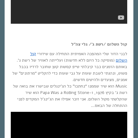
קול השלום /רשת ג’/ גלי צה”ל
לבני הדור שלי המהפכה האמיתית התחילה עם שידורי
קול
השלום
(מוסיקה כל היום ללא חדשות) ועלייתה לאוויר של רשת ג’.
באותם הזמנים כבר קיבלתי טייפ קסטות קטן שחובר לרדיו בכבל
פשוט, ונהגתי לשבת שעות על גבי שעות כדי להקליט “מרתונים” של
אמנים, מצעדים ולהיטים חדשים.
Music הוא שיר שממנו “נחתכו” כל הג’ינגלים שבישרו את בואה של
רשת ג’ בקיץ 1976, ו-Papa Was a Rolling Stone הוא שיר
שהקלטתי מקול השלום. אני זוכר אפילו את הג’ינג’ל המקדים לפני
ההתחלה של הבאס…