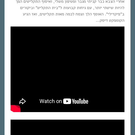
אחרי הצבא כבר קניתי מגבר ופטיפון משלי, ואיסוף התקליטים הפך
להיות שיטתי יותר, עם גיחות קבועות ל”בית התקליט” וביקורים
ב”פיקדילי”. האוסף הלך וצמח לכמה מאות תקליטים, ואז הגיע
הקומפקט דיסק…