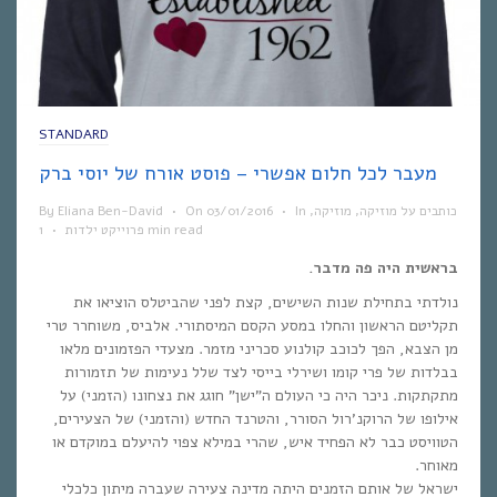
STANDARD
מעבר לכל חלום אפשרי – פוסט אורח של יוסי ברק
כותבים על מוזיקה
,
מוזיקה
,
In
•
03/01/2016
On
•
Eliana Ben-David
By
1 min read
פרוייקט ילדות
•
בראשית היה פה מדבר.
נולדתי בתחילת שנות השישים, קצת לפני שהביטלס הוציאו את
תקליטם הראשון והחלו במסע הקסם המיסתורי. אלביס, משוחרר טרי
מן הצבא, הפך לכוכב קולנוע סכריני מזמר. מצעדי הפזמונים מלאו
בבלדות של פרי קומו ושירלי בייסי לצד שלל נעימות של תזמורות
מתקתקות. ניכר היה כי העולם ה”ישן” חוגג את נצחונו (הזמני) על
אילופו של הרוקנ’רול הסורר, והטרנד החדש (והזמני) של הצעירים,
הטוויסט כבר לא הפחיד איש, שהרי במילא צפוי להיעלם במוקדם או
מאוחר.
ישראל של אותם הזמנים היתה מדינה צעירה שעברה מיתון כלכלי