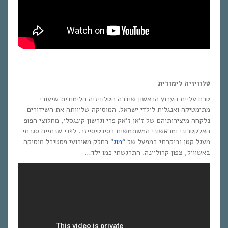
טלוויזיה לימודית
טרם עליית הערוץ הראשון שידרה הטלוויזיה הלימודית שיעורי
מתימטיקה ואנגלית לילדי ישראל. המוסיקה שליוותה את השידורים
נלקחה מיצירותיהם של ז’אן ז’אק פרי וגרשון קינגסלי, מחלוצי הפופ
האלקטרוני ומראשוני המשתמשים בסינטיסייזר. לפני שנתיים סגרתי
מעגל קטן וביקרתי במפעל של “
מוג
” כחלק מאירועי פסטיבל מוסיקה
באשוויל, צפון קרוליינה. התרגשתי כמו ילד…