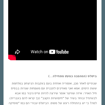
ביטלס (המהפכה כמעט מתחילה…)
שנתיים לאחר מכן, אופוריה אוחזת בעם בעקבות הניצחון במלחמת
ששת הימים. אמא ואני מאזינים לתכנית עם משפחות שגרות בבסיס
חיל האויר: איזה שוויצר אומר שירצה להיות טייס גיבור כמו אבא
לכשיגדל ובוחר בשיר של “חיפושיות הקצב” (כך קראו להם בעברית).
למה? כי יש בהתחלה רעש של מטוס. הביטלס עבורי הם כמו “מוסיקה