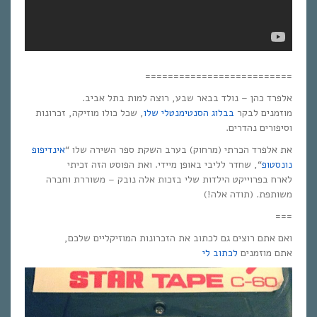
==========================
אלפרד כהן – נולד בבאר שבע, רוצה למות בתל אביב.
מוזמנים לבקר
בבלוג הסנטימנטלי שלו
, שכל כולו מוזיקה, זכרונות
וסיפורים נהדרים.
את אלפרד הכרתי (מרחוק) בערב השקת ספר השירה שלו “
אינדיפופ
נונסטופ
“, שחדר לליבי באופן מיידי. ואת הפוסט הזה זכיתי
לארח בפרוייקט הילדות שלי בזכות אלה נובק – משוררת וחברה
משותפת. (תודה אלה!)
===
ואם אתם רוצים גם לכתוב את הזכרונות המוזיקליים שלכם,
אתם מוזמנים
לכתוב לי