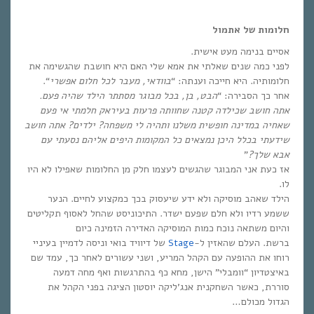
חלומות של אתמול
אסיים בנימה מעט אישית.
לפני כמה שנים שאלתי את אמא שלי האם היא חושבת שהגשימה את
חלומותיה. היא חייכה וענתה: “
בוודאי, מעבר לכל חלום אפשרי
“.
אחר כך הסבירה: “
הבט, בן, בכל מבוגר מסתתר הילד שהיה פעם.
אתה חושב שכילדה קטנה שחוותה פרעות בעיראק חלמתי אי פעם
שאחיה במדינה חופשית משלנו ותהיה לי משפחה? ילדים? אתה חושב
שידעתי בכלל היכן נמצאים כל המקומות היפים אליהם נסעתי עם
אבא שלך?
”
אז כעת אני המבוגר שהגשים לעצמו חלק מן החלומות שאפילו לא היו
לו.
הילד שאהב מוסיקה ולא ידע שיעסוק בכך כמקצוע לחיים. הנער
ששמע רדיו ולא חלם שפעם ישדר. התיכוניסט שהחל לאסוף תקליטים
והיום משתאה נוכח כמות המוסיקה האדירה הזמינה כיום
ברשת. העלם שהאזין ל-
Stage
של דיוויד בואי וניסה לדמיין בעיניי
רוחו את ההופעה עם הקהל המריע, ושני עשורים לאחר כך, עמד שם
באיצטדיון “וומבלי” הישן, מחא כף בהתרגשות ואף מחה דמעה
סוררת, כאשר השחקנית אנג’ליקה יוסטון הציגה בפני הקהל את
הגדול מכולם…