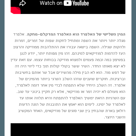
המין השלישי של האלפרד הוא האלפרד המדקלם-מחקה.
אלפרד
מגלה יותר ויותר את השפה ומתחיל לחקות שפות של זמרים, זמרות
ולהקות שגילה. השפה ביטאה עבורו את ההתלהבות ממוזיקה והרצון
העז להדמות למוזיקאים למינהם. זהו מין מפותח יותר, יודע לנגן
בפטיפון כמה וכמה פעמים ולמצוא מוזיקה בכוחות עצמו. עם זאת עדין
לא יצא מאותו החדר. השיר ששר בקולי קולות תוך כדי ליווי היה זה
של דפש מוד. הוא לא הבין מילה מהשירים אבל שר אותם בחשיבות
וברצינות. חוקרים טוענים שזהו השלב הטרגי ביותר מהמינים של
אלפרד. זה השלב היחיד שלא התפתח לכדי מין אחר דומה לאלפרד,
הוא מעולם לא יהיה זמר או מוזיקאי, אלא רק חקיין בינוני עד טוב.
עם הטרגיות הזאת ימשיך האלפרד להתפתח והיא תלווה אותו עד
לאלפרד של ימינו. לימים הוא יאמץ את התובנות של הוגה הדעות
רולאן בארת שהבחין בין שני סוגים של מוזיקאים, האחד המקשיב
והשני היוצר.