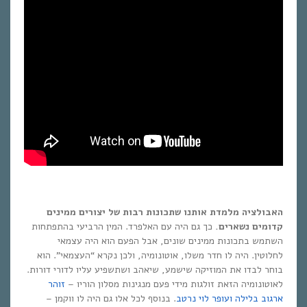
האבולציה מלמדת אותנו שתכונות רבות של יצורים ממינים
קדומים נשארים.
כך גם היה עם האלפרד. המין הרביעי בהתפתחות
השתמש בתכונות ממינים שונים, אבל הפעם הוא היה עצמאי
לחלוטין. היה לו חדר משלו, אוטונומיה, ולכן נקרא “העצמאי”. הוא
בוחר לבדו את המוזיקה שישמע, שיאהב ושתשפיע עליו לדורי דורות.
לאוטונומיה הזאת זולגות מידי פעם מנגינות מסלון הוריו –
זוהר
ארגוב בלילה
ועופר לוי נרטב
. בנוסף לכל אלו גם היה לו ווקמן –