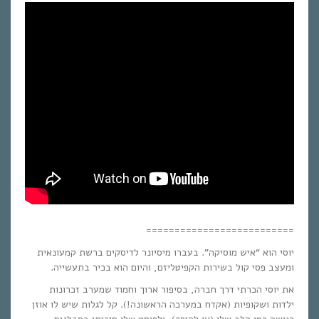
==========================
יוסי הוא “איש מוסיקה”. בעברו מיסיונר לדיסקים ברשת קמעונאית
ומעצב פסי קול בשירות הקפיטליזם, והיום הוא בכיר בתעשייה.
את יוסי הכרתי דרך חברה, בסיפור ארוך וחמוד שמערב זכרונות
ילדות ושקופיות (אקדח במערכה הראשונה!). קל לגלות שיש לו אוזן