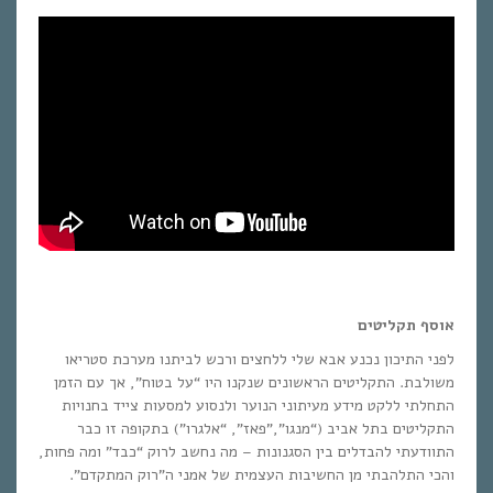
אוסף תקליטים
לפני התיכון נכנע אבא שלי ללחצים ורכש לביתנו מערכת סטריאו
משולבת. התקליטים הראשונים שנקנו היו “על בטוח”, אך עם הזמן
התחלתי ללקט מידע מעיתוני הנוער ולנסוע למסעות צייד בחנויות
התקליטים בתל אביב (“מנגו”,”פאז”, “אלגרו”) בתקופה זו כבר
התוודעתי להבדלים בין הסגנונות – מה נחשב לרוק “כבד” ומה פחות,
והכי התלהבתי מן החשיבות העצמית של אמני ה”רוק המתקדם”.