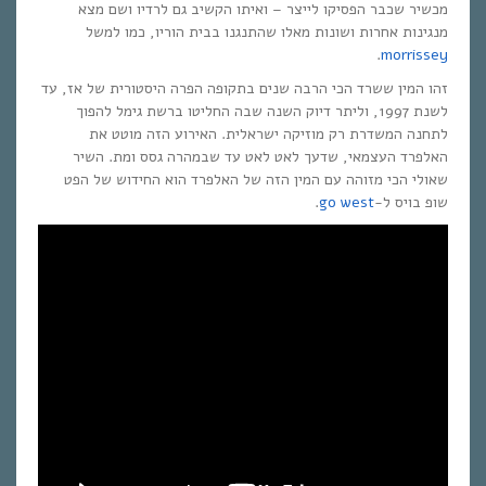
מכשיר שכבר הפסיקו לייצר – ואיתו הקשיב גם לרדיו ושם מצא
מנגינות אחרות ושונות מאלו שהתנגנו בבית הוריו, כמו למשל
.
morrissey
זהו המין ששרד הכי הרבה שנים בתקופה הפרה היסטורית של אז, עד
לשנת 1997, וליתר דיוק השנה שבה החליטו ברשת גימל להפוך
לתחנה המשדרת רק מוזיקה ישראלית. האירוע הזה מוטט את
האלפרד העצמאי, שדעך לאט לאט עד שבמהרה גסס ומת. השיר
שאולי הכי מזוהה עם המין הזה של האלפרד הוא החידוש של הפט
שופ בויס ל-
go west
.