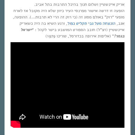
אריק איינשטיין ושלום חנוך בהיכל התרבות בתל אביב.
הופעה זו דרשה אישור מפרנסי העיר כיוון שלא היה מקובל אז לארח
מופעי “רוק” באולם מסוג זה (כי רוק זה הרי לא תרבות…). ההופעה,
אגב,
הונצחה מעל גבי תקליט כפול
, ורגע השיא בה היה כשאריק
איינשטיין (זצ”ל) חובב הספורט המושבע בישר לקהל : “
ישראל
בגמר!
” (אליפות אירופה בכדורסל, טורינו 1979)