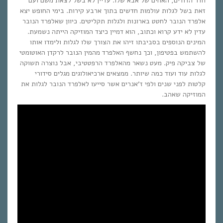
חדר הדודים, האחים של אבא שלו. עדיין לא בשל לצאת משם ועם
זאת בשל לגלות עולמות חדשים בתוך ארבע קירות. בימי החופש יצא
אלפרד הנובר לחטט בארונות ולגלות תקליטים. כיוון שאלפרד הנובר
עדין לא ידע קרוא וכתוב, הוא דמיין כיצד המוזיקה הייתה נשמעת.
המינים הנוספים בסביבתו זיהו את הצורך שלו לגלות ולימדו אותו
להשתמש בפטיפון, וכך נחשף האלפרד מהמין הנובר לרקדן האוטומטי
של צביקה פיק. מעט נשאר מהאלפרד הרפטטיבי, אבל נוצרה תשוקה
לגלות עוד ועוד כמה שיותר. ממצאים ארכיאולוגים מגלים סידורי
קלטות לפני שנים ולפי ז’אנרים אשר סייעו לאלפרד הנובר לגלות את
המוזיקה שאהב.