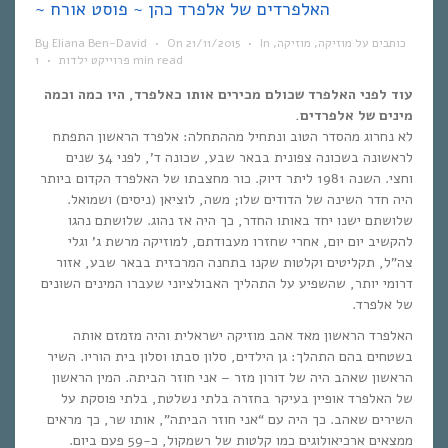
~ האלפרדים של אלפרד כהן ~ פוסט אורח
כותבים על מוזיקה
,
מוזיקה
,
In
•
21/11/2015
On
•
Eliana Ben-David
By
1 min read
פרוייקט ילדות
•
עוד לפני האלפרד שכולם מכירים אותו כאלפרד, היו כמה וכמה
מינים של אלפרדים.
לא נחרוג מהסדר הטוב ונתחיל מההתחלה: אלפרד הראשון התפתח
לראשונה בשכונה צפונית בבאר שבע, שכונה ד’, לפני 34 שנים
וחצי. השנה 1981 ליתר דיוק. כור מחצבתו של האלפרד הקדום ביותר
היה חדר השינה של הדודים שלו; משה, לוציאן (ניסים) ושמואל.
שלושתם ישנו יחד באותו החדר, כך היה אז נהוג. שלושתם נהגו
להקשיב יום יום, אחרי שחזרו מעבודתם, למוזיקה מרשת ג’ וגלי
צה”ל, תקליטים וקלטות שקנו בתחנה המרכזית בבאר שבע, אזור
דרומי יותר, שהשפיע על התהליך האבולציוני שעברו המינים השונים
של אלפרד.
האלפרד הראשון מאד אהב מוזיקה ישראלית והיה מזמזם אותה
בשטחים בהם התהלך: גן הילדים, סלון סבתו וסלון בית הוריו. השיר
הראשון שאהב היה של דורון מזר – אני חוזר הביתה. המין הראשון
של האלפרד אופיין בעיקר בחזרה בלתי נשלטת, בלתי פוסקת על
השירים שאהב. כך היה עם “אני חוזר הביתה”, אותו שר, כך מראים
ממצאים ארכיאולוגים כמו קלטות של רשמקול, כ-59 פעם ביום.