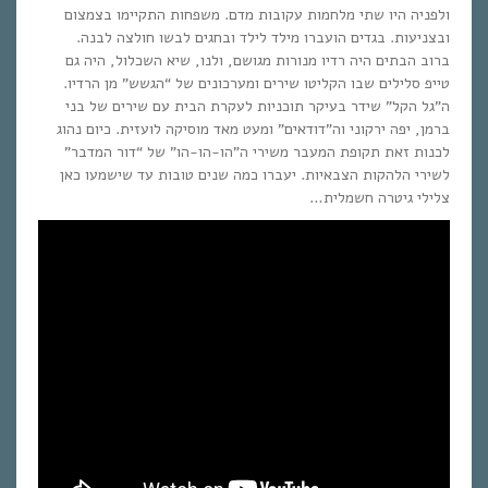
ולפניה היו שתי מלחמות עקובות מדם. משפחות התקיימו בצמצום
ובצניעות. בגדים הועברו מילד לילד ובחגים לבשו חולצה לבנה.
ברוב הבתים היה רדיו מנורות מגושם, ולנו, שיא השכלול, היה גם
טייפ סלילים שבו הקליטו שירים ומערכונים של “הגשש” מן הרדיו.
ה”גל הקל” שידר בעיקר תוכניות לעקרת הבית עם שירים של בני
ברמן, יפה ירקוני וה”דודאים” ומעט מאד מוסיקה לועזית. כיום נהוג
לכנות זאת תקופת המעבר משירי ה”הו-הו-הו” של “דור המדבר”
לשירי הלהקות הצבאיות. יעברו כמה שנים טובות עד שישמעו כאן
צלילי גיטרה חשמלית…