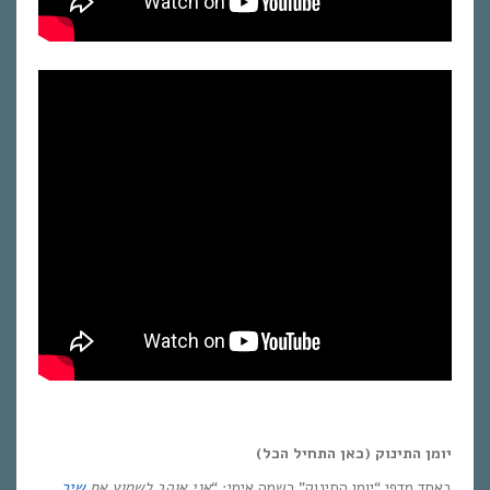
יומן התינוק (כאן התחיל הכל)
באחד מדפי “יומן התינוק” רשמה אימי: “
אני אוהב לשמוע את
שיר