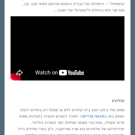
קלאסית” – היסודות של הבניין העצום שהוקם לאחר מכן. וכן,
מקרטני הוא בהחלט ה”מוצרט” של זמננו…
קולנוע
ממש מול ביתנו שכן בית קולנוע ללא גג שפעל רק בחודשי הקיץ
(ממש כמו ב
סינמה פרדיסו
). לאורך השנים הוקרנו בקולנוע מאות
סרטי פעולה, מערבוני ספגטי ומחזות זמר תוצרת בוליווד.
יצירותיהם של מלחינים כמו אניו מוריקונה, ג’ון בארי ואייזיק הייז