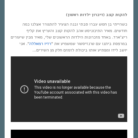
להקות קצב (זיכרון ילדות ראשון)
כשהייתי בן חמש עברו סבתי ובנה הצעיר להתגורר אצלנו כמה
חודשים. מאיר התיכוניסט אהב להקות קצב והעריץ את קליף
ריצ’ארד. באחד מזכרונות הילדות הראשונים שלי, מאיר מכין שיעורים
במרפסת ביתנו עם טרנזיסטור שמשמיע את “
רדיו רמאללה
“. אני
יושב לידו ומפתיע אותו ביכולת לזמזם חלק מן השירים…