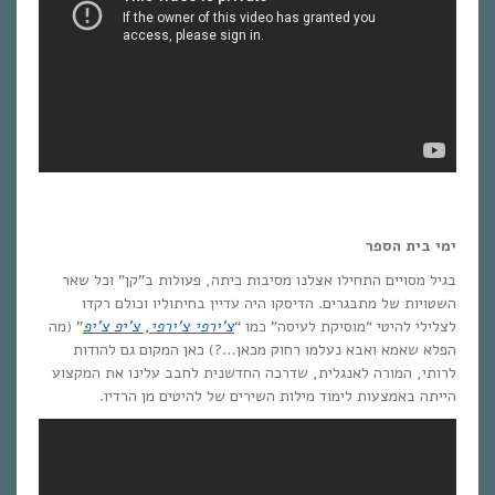
ימי בית הספר
בגיל מסויים התחילו אצלנו מסיבות כיתה, פעולות ב”קן” וכל שאר
השטויות של מתבגרים. הדיסקו היה עדיין בחיתוליו וכולם רקדו
לצלילי להיטי “מוסיקת לעיסה” כמו “
צ’ירפי צ’ירפי, צ’יפ צ’יפ
” (מה
הפלא שאמא ואבא נעלמו רחוק מכאן…?) כאן המקום גם להודות
לרותי, המורה לאנגלית, שדרכה החדשנית לחבב עלינו את המקצוע
הייתה באמצעות לימוד מילות השירים של להיטים מן הרדיו.