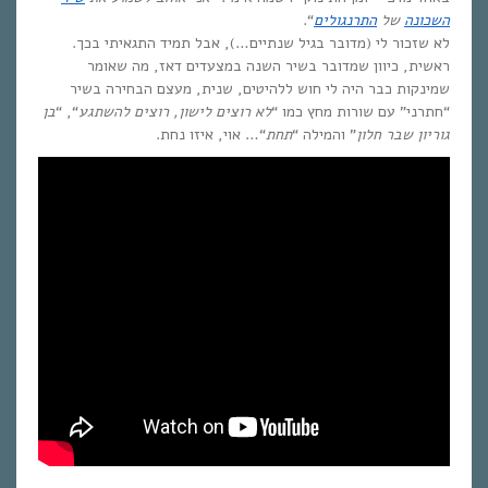
השכונה
של
התרנגולים
“.
לא שזכור לי (מדובר בגיל שנתיים…), אבל תמיד התגאיתי בכך.
ראשית, כיוון שמדובר בשיר השנה במצעדים דאז, מה שאומר
שמינקות כבר היה לי חוש ללהיטים, שנית, מעצם הבחירה בשיר
“חתרני” עם שורות מחץ כמו “
לא רוצים לישון, רוצים להשתגע
“, “
בן
גוריון שבר חלון
” והמילה “
תחת
“… אוי, איזו נחת.