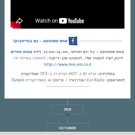
אחת ששומעת – גם בפייסבוק!
~~~~~~~~~~~~~~~~~~
אחת ששומעת – כל יום חמישי, 12:00-14:00,
רדיו מהות החיים
לינק ישיר לעמוד שלי, להאזנה און-דימנד:
להאזנה בשידור חי:
http://www.live.eol.co.il
בטלויזיה:
ערוץ 87 ב-HOT וערוץ 71 ב-YES
אפליקציה
Tunein
) או באפליקציית
אייפון
/
אנדרואיד
Eol Radio (
לסמרטפון:
~~~~~~~~~~~~~~~~~~
2019
OCTOBER