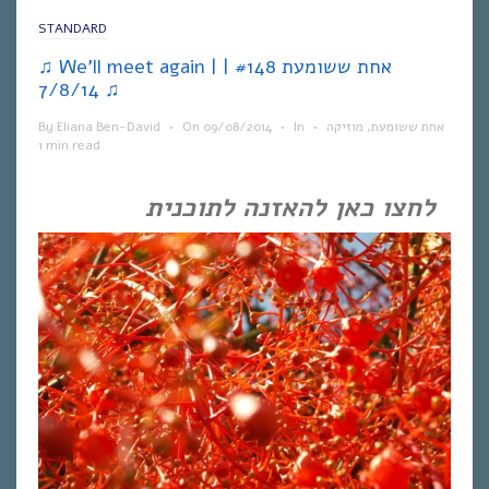
STANDARD
♫ We’ll meet again | אחת ששומעת #148 |
7/8/14 ♫
By
Eliana Ben-David
•
On
09/08/2014
•
In
•
מוזיקה
,
אחת ששומעת
1 min read
לחצו כאן להאזנה לתוכנית