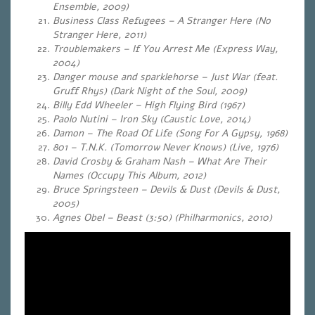
Ensemble, 2009)
Business Class Refugees – A Stranger Here (No
Stranger Here
, 2011)
Troublemakers – If You Arrest Me (Express Way,
2004)
Danger mouse and sparklehorse – Just War (feat.
Gruff Rhys) (Dark Night of the Soul, 2009)
Billy Edd Wheeler – High Flying Bird (1967)
Paolo Nutini – Iron Sky
(Caustic Love, 2014)
Damon – The Road Of Life
(Song For A Gypsy, 1968)
801 – T.N.K. (Tomorrow Never Knows) (Live, 1976)
David Crosby & Graham Nash – What Are Their
Names (Occupy This Album, 2012)
Bruce Springsteen – Devils & Dust
(Devils & Dust,
2005)
Agnes Obel – Beast (3:50) (Philharmonics, 2010)