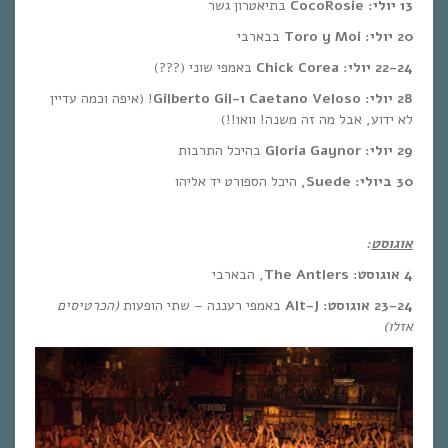
13 יולי:
CocoRosie
בתיאטרון גשר
20 יולי: Toro y Moi
בבארבי
22-24 יולי:
Chick Corea
באמפי שוני (???)
28 יולי:
Caetano Veloso
ו-
Gilberto Gil
! (איפה וכמה עדיין
לא ידוע, אבל מה זה משנה! וואו!!)
29 יולי:
Gloria Gaynor
בהיכל התרבות
30 ביולי: Suede,
היכל הספורט יד אליהו
אוגוסט
:
4 אוגוסט:
The Antlers
, הבארבי
23-24 אוגוסט:
Alt-J
באמפי רעננה – שתי הופעות
(הכרטיסים
אזלו)