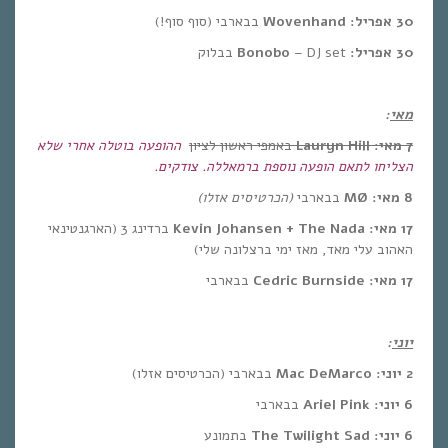
30 אפריל:
Wovenhand
בבארבי (סוף סוף!)
30 אפריל:
– DJ set בבלוק
Bonobo
מאי
:
7 מאי:
Lauryn Hill
באמפי ראשון לציון
ההופעה בוטלה אחרי שלא
הצליחו לתאם הופעה נוספת ברמאללה. צודקים.
8 מאי: MØ
בבארבי
(הכרטיסים אזלו)
17 מאי:
Kevin Johansen + The Nada
ברדינג 3 (הארגנטינאי
האהוב עלי מאד, מאז ימי ברצלונה שלי)
17 מאי:
Cedric Burnside
בבארבי
יוני
:
2 יוני:
Mac DeMarco
בבארבי (הכרטיסים אזלו)
6 יוני:
Ariel Pink
בבארבי
6 יוני:
The Twilight Sad
בתמונע