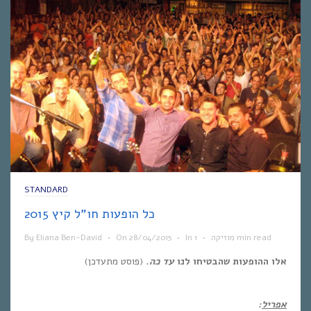
STANDARD
כל הופעות חו”ל קיץ 2015
1 min read
מוזיקה
•
In
•
28/04/2015
On
•
Eliana Ben-David
By
אלו ההופעות שהבטיחו לנו
עד כה.
(פוסט מתעדכן)
אפריל
: