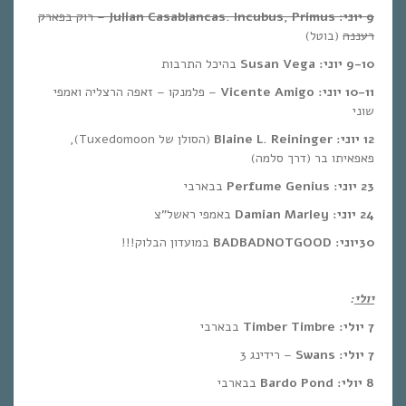
9 יוני:
, Primus
Incubus
.
Julian Casablancas
– רוק בפארק
רעננה
(בוטל)
9-10 יוני: Susan Vega​
בהיכל התרבות
10-11 יוני:
Vicente Amigo
– פלמנקו – זאפה הרצליה ואמפי
שוני
12 יוני:
Blaine L. Reininger
(הסולן של Tuxedomoon),
פאפאיתו בר (דרך סלמה)
23 יוני:
Perfume Genius
בבארבי
24 יוני:
Damian Marley
באמפי ראשל”צ
30יוני: BADBADNOTGOOD​
במועדון הבלוק!!!
יולי
:
7 יולי:
Timber Timbre
בבארבי
7 יולי:
Swans
– רידינג 3
8 יולי:
Bardo Pond
בבארבי