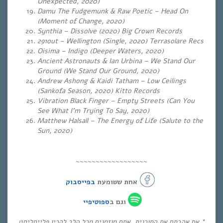
Unexpected, 2020)
Damu The Fudgemunk & Raw Poetic – Head On
(Moment of Change, 2020)
Synthia – Dissolve (2020) Big Crown Records
291out – Wellington (Single, 2020) Terrasolare Recs
Oisima – Indigo (
Deeper Waters, 2020)
Ancient Astronauts & Ian Urbina – We Stand Our
Ground (We Stand Our Ground, 2020)
Andrew Ashong & Kaidi Tatham – Low Ceilings
(Sankofa Season, 2020) Kitto Records
Vibration Black Finger – Empty Streets (Can You
See What I’m Trying To Say, 2020)
Matthew Halsall – The Energy of Life (Salute to the
Sun, 2020)
~~~~~~~~~~~~~~~~~~
אחת ששומעת
בפייסבוק
וגם ב
ספוטיפיי
* אם אהבתם את התוכנית, אתם מוזמנים מכל הלב להכין פלייסליסט