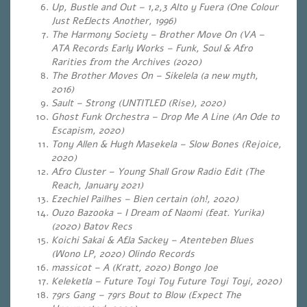
Up, Bustle and Out – 1,2,3 Alto y Fuera (One Colour
Just Reflects Another, 1996)
The Harmony Society – Brother Move On (VA –
ATA Records Early Works – Funk, Soul & Afro
Rarities from the Archives (2020)
The Brother Moves On – Sikelela (a new myth,
2016)
Sault – Strong (UNTITLED (Rise), 2020)
Ghost Funk Orchestra – Drop Me A Line (An Ode to
Escapism, 2020)
Tony Allen & Hugh Masekela – Slow Bones (Rejoice,
2020)
Afro Cluster – Young Shall Grow Radio Edit (The
Reach, January 2021)
Ezechiel Pailhes – Bien certain (oh!, 2020)
Ouzo Bazooka – I Dream of Naomi (feat. Yurika)
(2020) Batov Recs
Koichi Sakai & Afla Sackey – Atenteben Blues
(Wono LP, 2020) Olindo Records
massicot – A (Kratt, 2020) Bongo Joe
Keleketla – Future Toyi Toy Future Toyi Toyi, 2020)
79rs Gang – 79rs Bout to Blow (Expect The