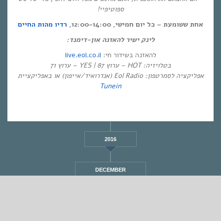
ספוטיפיי!
אחת ששומעת – כל יום חמישי, 12:00-14:00,
רדיו מהות החיים
לינק ישיר להאזנה און-דימנד:
live.eol.co.il
להאזנה בשידור חי:
בטלויזיה: HOT – ערוץ 87 | YES – ערוץ 71
אפליקציה לסמרטפון: Eol Radio (אנדרואיד/אייפון) או באפליקציית
Tunein
2016
DECEMBER
STANDARD
אחת ששומעת #440 | 12/11/20 | Lead The Way