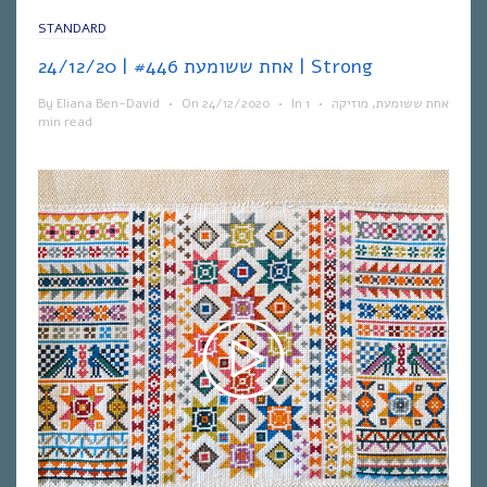
STANDARD
אחת ששומעת #446 | 24/12/20 | Strong
By
Eliana Ben-David
•
On
24/12/2020
•
In
1
•
מוזיקה
,
אחת ששומעת
min read