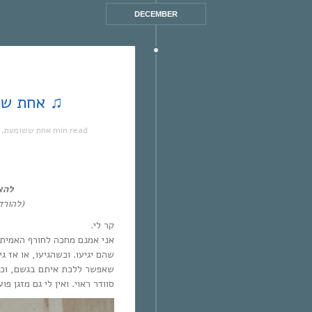
DECEMBER
♫ אחת ששומעת #77 | 6/1/13 | קר לי ♫
1 min read
אחת ששומעת
,
להא
(להורד
קר לי.
אני אמנם מחכה לחורף האמיתי
שהם יגיעו. וכשהגיעו, או אז גי
שאפשר ללכת איתם בגשם, וכל 
סוודר ראוי. ואין לי גם מזגן פוע