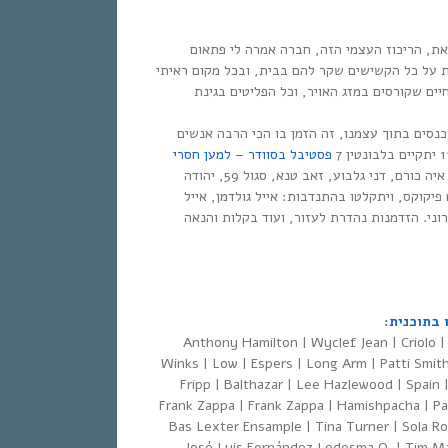
ת, הריכוז העצמי הזה, חברה אמרה לי פתאום
על כל הקשישים שקר להם בבית, ובכל מקום ראיתי
ים שקורסים במזג האויר, וכל הפליטים בגינת
נסים בתוך עצמנו, זה הזמן בו הכי הרבה אנשים
פסטיבל בסוודר – למען חסרי
, שם יופיעו בהתנדבות : איה כורם, דני גלבוע, זאב טנא, סגול 59, יהודה
 פיקוקס, ויתקלטו בהתנדבות: אייל גולדמן, אייל
רוני. הזדמנות נהדרת לעזור, ועוד בקלות והנאה
Anthony Hamilton | Wyclef Jean | Criolo 
Winks | Low | Espers | Long Arm | Patti Smith
Fripp | Balthazar | Lee Hazlewood | Spain 
Frank Zappa | Frank Zappa | Hamishpacha | Pa
Bas Lexter Ensample | Tina Turner | Sola Ro
José Luis Fernández Ledesma Q. | Tim Ma