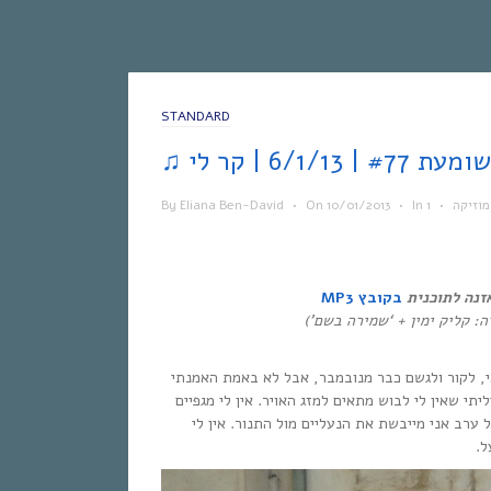
STANDARD
מוזיקה
•
In
•
10/01/2013
On
•
Eliana Ben-David
By
זנה לתוכנית
בקובץ MP3
ה: קליק ימין + ‘שמירה בשם’)
, לקור ולגשם כבר מנובמבר, אבל לא באמת האמנתי
ליתי שאין לי לבוש מתאים למזג האויר. אין לי מגפיים
ערב אני מייבשת את הנעליים מול התנור. אין לי
ל.