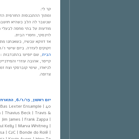
קר לי.
ומתוך ההתכנסות החורפית הזא
שנשבר לה הלב כשהיא חושבת 
מודעות על בתי מחסה לבעלי חי
לוינסקי, וחסרי הבית.
אז דווקא עכשיו, כשאנחנו מתכ
זקוקים לעזרה. ביום שישי 11/1 יתקיים בלבונטין 7
הבית
קייסר, אהובה עוזרי והמידנייט
לניאדו, שימי קוברסקי וצח זמ
צרופה.
יום ראשון, 6/1/13, התארחו בתוכנית:
| Bas Lexter Ensample | 40
 | Thavius Beck | Travis &
| Jim James | Frank Zappa |
ul Kelly | Marva Whitney |
sa | C2C | Bonde do Rolê |
ia | Kevin Ayers | How To