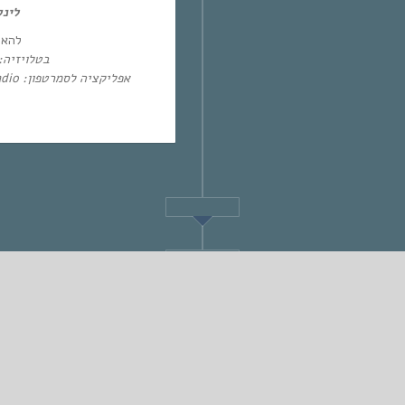
לינ:
להא:
בטלו: HOT – ערוץ 87 | YES – ערוץ 71
אפליקציה לסמרטפון: Eol Radio (אנדרואיד/אייפון) או באפליקציית