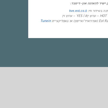
ק ישיר להאזנה און-דימנד
live.eol.co.il
זנה בשידור חי
יזיה
Tunein
STANDARD
אחת ששומעת #427 | 13/8/20 | Freedom