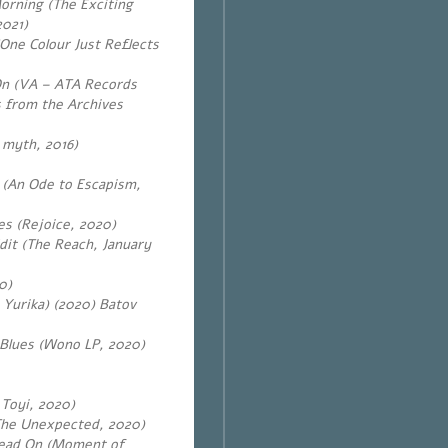
rning (The Exciting
021)
(One Colour Just Reflects
n (VA – ATA Records
s from the Archives
 myth, 2016)
 (An Ode to Escapism,
s (Rejoice, 2020)
dit (The Reach, January
0)
 Yurika) (2020) Batov
 Blues (Wono LP, 2020)
 Toyi, 2020)
 The Unexpected, 2020)
ead On (Moment of