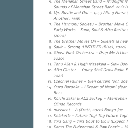
The Menahan Street Band – Midnight Mo
Sounds of Menahan Street Band, 26/2/2
Up, Bustle and Out – 1,2,3 Alto y Fuera 
Another, 1996)
The Harmony Society – Brother Move O
Early Works – Funk, Soul & Afro Raritie
(2020)
The Brother Moves On – Sikelela (a new
Sault – Strong (UNTITLED (Rise), 2020)
Ghost Funk Orchestra – Drop Me A Line
2020)
Tony Allen & Hugh Masekela – Slow Bone
Afro Cluster – Young Shall Grow Radio E
2021)
Ezechiel Pailhes – Bien certain (oh!, 202
Ouzo Bazooka – I Dream of Naomi (feat.
Recs
Koichi Sakai & Afla Sackey – Atenteben
Olindo Records
massicot – A (Kratt, 2020) Bongo Joe
Keleketla – Future Toyi Toy Future Toyi
79rs Gang – 79rs Bout to Blow (Expect
Damu The Fudgemunk & Raw Poetic – H