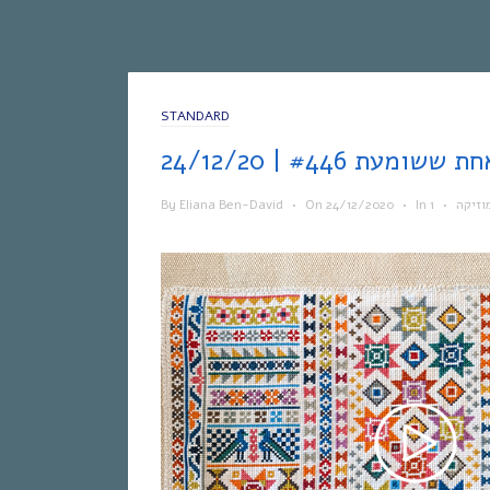
STANDARD
By
Eliana Ben-David
•
On
24/12/2020
•
In
•
וזיקה