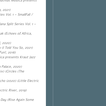
Mathias Modica presents
, 2021)
s Vol. 1 – SmallFall /
na Split Series Vol. 1 –
ak (Echoes of Africa,
l, 2020)
 (I Told You So, 2021)
un!, 2016)
ca presents Kraut Jazz
 Palace, 2020)
x) (Circles (The
o (2020) (Little Electric
ctric River, 2019)
 Day (Rise Again Some