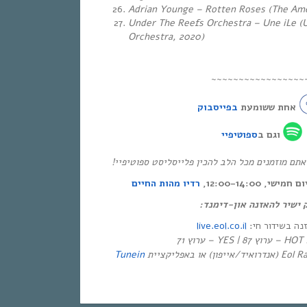
Adrian Younge – Rotten Roses (The Ame
Under The Reefs Orchestra – Une iLe (
Orchestra, 2020)
~~~~~~~~~~~~~~~~~
אחת ששומעת
בפייסבוק
וגם ב
ספוטיפיי
* ם מוזמנים מכל הלב להכין פלייסליסט ספוטיפיי
י, 12:00-14:00
רדיו מהות החיים
ק ישיר להאזנה און-דימנד
live.eol.co.il
זנה בשידור חי
יזיה
Tunein