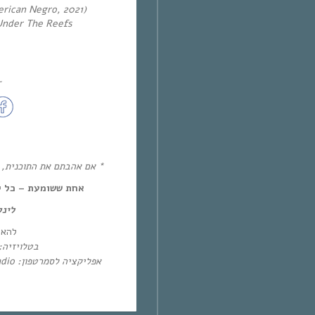
rican Negro, 2021)
Under The Reefs
~
אם אהבתם את התוכנית, את!
אחת ששומעת – כל יום חמיש,
לינ:
להא:
בטלו: HOT – ערוץ 87 | YES – ערוץ 71
אפליקציה לסמרטפון: Eol Radio (אנדרואיד/אייפון) או באפליקציית