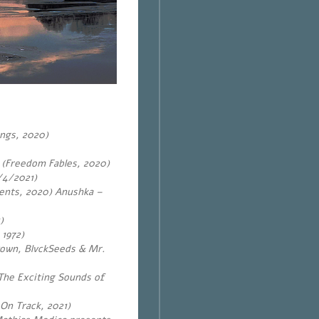
ngs, 2020)
y (Freedom Fables, 2020)
/4/2021)
ents, 2020) Anushka –
)
 1972)
Down, BlvckSeeds & Mr.
he Exciting Sounds of
On Track, 2021)