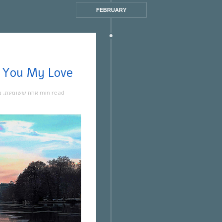
FEBRUARY
אחת ששומעת #456 | 21 | You My Love
מ
,
אחת ששומעת
1 min read