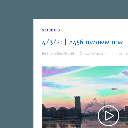
STANDARD
4/3/
By
Eliana Ben-David
•
On
04/03/2021
•
In
•
וזיקה