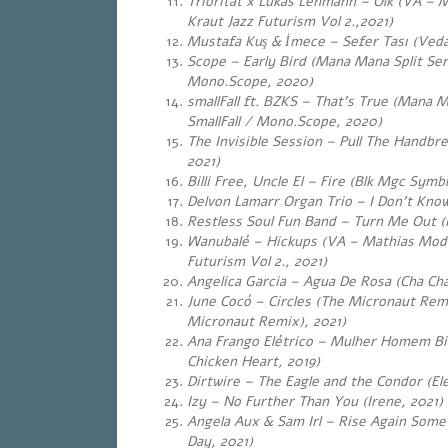
Triorität x Lukas Lehmann – Olk (VA – 
Kraut Jazz Futurism Vol 2.,2021)
Mustafa Kuş & İmece – Sefer Tası (Veda
Scope – Early Bird (Mana Mana Split Serie
Mono.Scope, 2020)
smallFall ft. BZKS – That’s True (Mana Ma
SmallFall / Mono.Scope, 2020)
The Invisible Session – Pull The Handbre
2021)
Billi Free, Uncle El – Fire (Blk Mgc Symb
Delvon Lamarr Organ Trio – I Don’t Know
Restless Soul Fun Band – Turn Me Out (F
Wanubalé – Hickups (VA – Mathias Modi
Futurism Vol 2., 2021)
Angelica Garcia – Agua De Rosa (Cha Cha
June Cocó – Circles (The Micronaut Remi
Micronaut Remix), 2021)
Ana Frango Elétrico – Mulher Homem Bich
Chicken Heart, 2019)
Dirtwire – The Eagle and the Condor (Ele
Izy – No Further Than You (Irene, 2021)
Angela Aux & Sam Irl – Rise Again Some
Day, 2021)