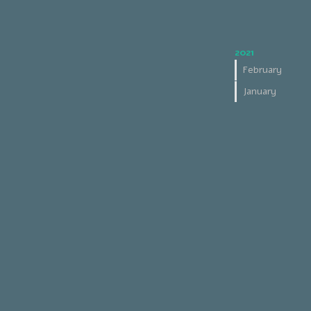
2021
February
January