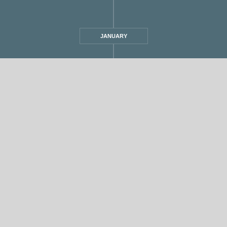
JANUARY
מ
,
אחת ששומעת
1 min read