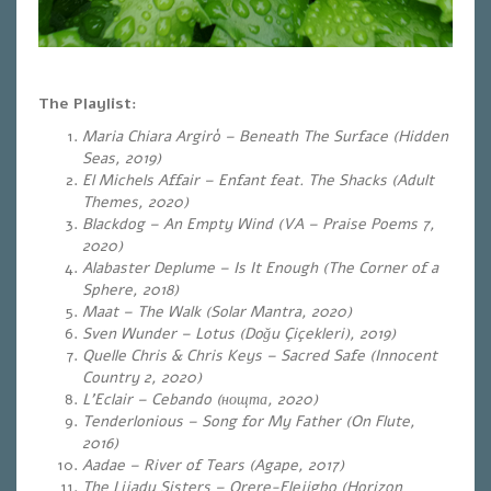
The Playlist:
Maria Chiara Argirò – Beneath The Surface (Hidden
Seas, 2019)
El Michels Affair – Enfant feat. The Shacks (Adult
Themes, 2020)
Blackdog – An Empty Wind (VA – Praise Poems 7,
2020)
Alabaster Deplume – Is It Enough (The Corner of a
Sphere, 2018)
Maat – The Walk (Solar Mantra, 2020)
Sven Wunder – Lotus (Doğu Çiçekleri), 2019)
Quelle Chris & Chris Keys – Sacred Safe (Innocent
Country 2, 2020)
L’Eclair – Cebando (нощта, 2020)
Tenderlonious – Song for My Father (
On Flute,
2016)
Aadae – River of Tears (Agape, 2017)
The Lijadu Sisters – Orere-Elejigbo (Horizon