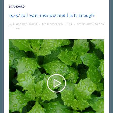
STANDARD
אחת ששומעת #415 | 14/5/20 | Is It Enough
By
Eliana Ben-David
•
On
14/05/2020
•
In
1
•
מוזיקה
,
אחת ששומעת
min read