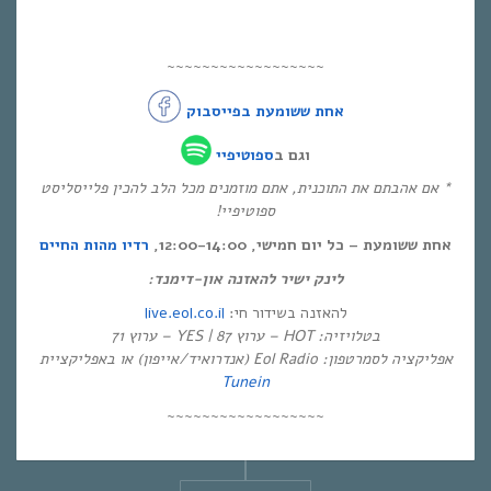
~~~~~~~~~~~~~~~~~~
אחת ששומעת בפייסבוק
וגם ב
ספוטיפיי
* אם אהבתם את התוכנית, אתם מוזמנים מכל הלב להכין פלייסליסט
ספוטיפיי!
אחת ששומעת – כל יום חמישי, 12:00-14:00,
רדיו מהות החיים
לינק ישיר להאזנה און-דימנד:
live.eol.co.il
להאזנה בשידור חי:
בטלויזיה: HOT – ערוץ 87 | YES – ערוץ 71
אפליקציה לסמרטפון: Eol Radio (אנדרואיד/אייפון) או באפליקציית
Tunein
~~~~~~~~~~~~~~~~~~