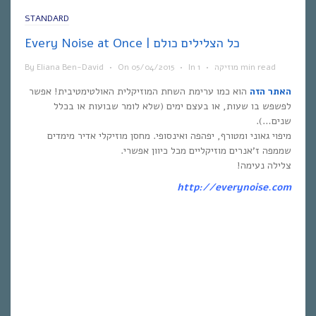
STANDARD
Every Noise at Once | כל הצלילים כולם
1 min read
מוזיקה
•
In
•
05/04/2015
On
•
Eliana Ben-David
By
האתר הזה
הוא כמו ערימת השחת המוזיקלית האולטימטיבית! אפשר
לפשפש בו שעות, או בעצם ימים (שלא לומר שבועות או בכלל
שנים…).
מיפוי גאוני ומטורף, יפהפה ואינסופי. מחסן מוזיקלי אדיר מימדים
שממפה ז’אנרים מוזיקליים מכל כיוון אפשרי.
צלילה נעימה!
http://everynoise.com