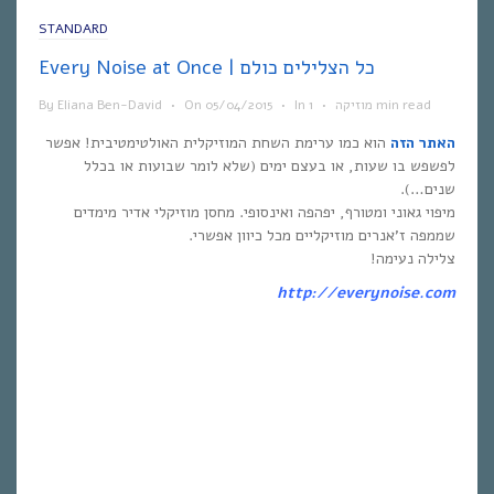
STANDARD
Every Noise at Once | כל הצלילים כולם
1 min read
מוזיקה
•
In
•
05/04/2015
On
•
Eliana Ben-David
By
האתר הזה
הוא כמו ערימת השחת המוזיקלית האולטימטיבית! אפשר
לפשפש בו שעות, או בעצם ימים (שלא לומר שבועות או בכלל
שנים…).
מיפוי גאוני ומטורף, יפהפה ואינסופי. מחסן מוזיקלי אדיר מימדים
שממפה ז’אנרים מוזיקליים מכל כיוון אפשרי.
צלילה נעימה!
http://everynoise.com