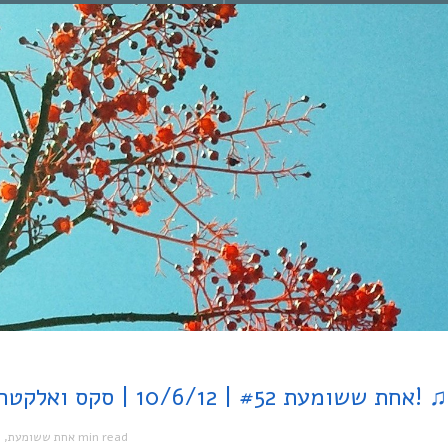
♫ אחת ששומעת #52 | 10/6/12 | סקס ואלקטרוניקה – מסיבת יומולדת שנה! ♫
1 min read
אחת ששומעת
,
מ