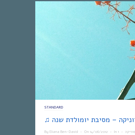
STANDARD
וזיקה
•
In
•
14/06/2012
On
•
Eliana Ben-David
By