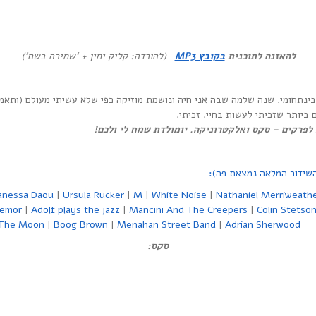
להאזנה לתוכנית
בקובץ MP3
(להורדה: קליק ימין + ‘שמירה בשם’)
תחומי. שנה שלמה שבה אני חיה ונושמת מוזיקה כפי שלא עשיתי מעולם (ותאמינו
יותר שזכיתי לעשות בחיי. זכיתי.
שידור המלאה נמצאת פה)
:
anessa Daou
|
Ursula Rucker
|
M
|
White Noise
|
Nathaniel Merriweath
remor
|
Adolf plays the jazz
|
Mancini And The Creepers
|
Colin Stetso
 The Moon
|
Boog Brown
|
Menahan Street Band
|
Adrian Sherwood
סקס: