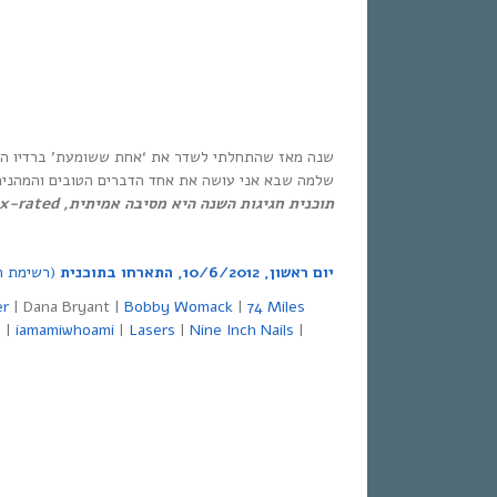
שנה מאז שהתחלתי לשדר את ‘אחת ששומעת’ ברדיו הבינ
שלמה שבא אני עושה את אחד הדברים הטובים והמהנים ב
תוכנית חגיגות השנה היא מסיבה אמיתית, x-rated לפרקים – סקס ואלקטרוניקה. יומולדת שמח לי ולכם!
יום ראשון,
10/6/2012,
התארחו בתוכנית
(רשימת ה
er
| Dana Bryant |
Bobby Womack
|
74 Miles
n
|
iamamiwhoami
|
Lasers
|
Nine Inch Nails
|