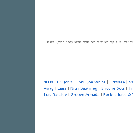
 לי, מוזיקה תמיד היתה חלק משמעותי בחיי). שנה
dEUs
|
Dr. John
|
Tony Joe White
|
Oddisee
|
V
Away
|
Liars
|
Nitin Sawhney
|
Silicone Soul
|
T
Luis Bacalov
|
Groove Armada
|
Rocket Juice &