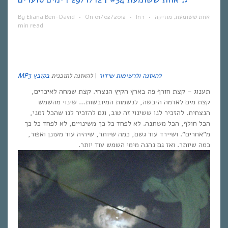
אחת ששומעת
,
מוזיקה
•
1
In
•
01/02/2012
On
•
Eliana Ben-David
By
min read
להאזנה ולרשימות שידור
|
להאזנה לתוכנית
בקובץ
MP3
תענוג – קצת חורף פה בארץ הקיץ הנצחי. קצת שמחה לאיכרים,
קצת מים לאדמה היבשה, לנשמות המיובשות… שינוי מהשמש
הנצחית. להזכיר לנו ששינוי זה טוב, וגם להזכיר לנו שהכל זמני,
הכל חולף, הכל משתנה. לא לפחד כל כך משינויים, לא לפחד כל כך
מ”אחרים”. ושיירד עוד גשם, כמה שיותר, שיהיה עוד מעונן ואפור,
כמה שיותר. ואז גם נהנה מימי השמש עוד יותר.