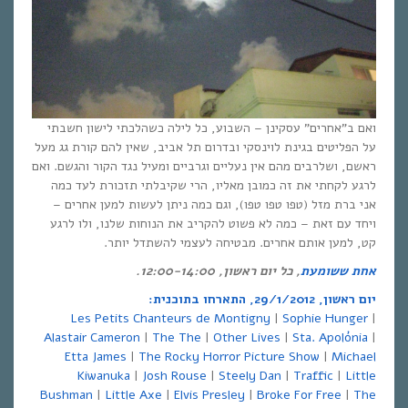
ואם ב”אחרים” עסקינן – השבוע, כל לילה כשהלכתי לישון חשבתי
על הפליטים בגינת לוינסקי ובדרום תל אביב, שאין להם קורת גג מעל
ראשם, ושלרבים מהם אין נעליים וגרביים ומעיל נגד הקור והגשם. ואם
לרגע לקחתי את זה כמובן מאליו, הרי שקיבלתי תזכורת לעד כמה
אני ברת מזל (טפו טפו טפו), וגם כמה ניתן לעשות למען אחרים –
ויחד עם זאת – כמה לא פשוט להקריב את הנוחות שלנו, ולו לרגע
קט, למען אותם אחרים. מבטיחה לעצמי להשתדל יותר.
אחת ששומעת
, כל יום ראשון, 12:00-14:00.
יום ראשון, 29/1/2012, התארחו בתוכנית:
Les Petits Chanteurs de Montigny
|
Sophie Hunger
|
Alastair Cameron
|
The The
|
Other Lives
|
Sta. Apolónia
|
Etta James
|
The Rocky Horror Picture Show
|
Michael
Kiwanuka
|
Josh Rouse
|
Steely Dan
|
Traffic
|
Little
Bushman
|
Little Axe
|
Elvis Presley
|
Broke For Free
|
The