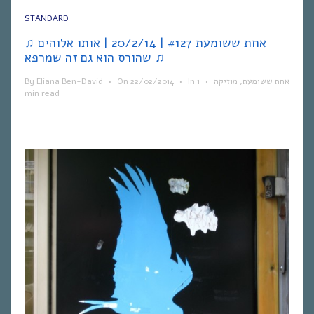
STANDARD
♫ אחת ששומעת #127 | 20/2/14 | אותו אלוהים
שהורס הוא גם זה שמרפא ♫
By
Eliana Ben-David
•
On
22/02/2014
•
In
1
•
מוזיקה
,
אחת ששומעת
min read