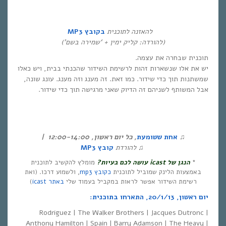
להאזנה לתוכנית
בקובץ
MP3
(להורדה: קליק ימין + ‘שמירה בשם’)
תוכנית שבחרה את עצמה.
יש את אלו שנשארות זהות לרשימת השידור שהכנתי בבית, ויש כאלו
שמשתנות תוך כדי שידור. כמו זאת. זה מענג וזה מענג. עונג שונה,
אבל המשותף לשניהם זה הדיוק שאני מרגישה תוך כדי שידור.
♫
אחת ששומעת
,
כל יום ראשון
, 12:00-14:00
|
♫
להורדת
קובץ
MP3
*
הנגן של
icast
עושה לכם בעיות?
מומלץ להקשיב לתוכנית
באמצעות הלינק שמוביל לתוכנית
כקובץ mp3
, ולשמוע דרכו. (ואת
רשימת השידור אפשר לראות במקביל בעמוד שלי
באתר icast
)
יום ראשון, 20/1/13, התארחו בתוכנית:
Rodriguez | The Walker Brothers | Jacques Dutronc |
Anthony Hamilton | Spain | Barry Adamson | The Heavy |