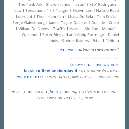
The Funk Ark | Sharon Jones | Jesus ‘Sixto’ Rodriguez |
Low | Sensations Fix | Flanger | Shawn Lee | Natalie Rose
Lebrecht | Thom Hanreich | Lhasa De Sela | Tom Waits |
Serge Gainsbourg | James Taylor Quartet | Domaje | Criolo
| Wilson De Neves | Traffic | Hazmat Modine | Mandrill |
Cymande | Peter Blegvad and Andy Partridge | Daniel
Lanois | Steinar Raknes | Bibio | Caribou
*
רשימת השידור המלאה
נמצאת כאן
~~~~~~~~~~~~~~~~~~~~~
אחת ששומעת – גם בפייסבוק
!
להאזנה ולרשימות שידור
:
icast.co.il/elianabendavid
אחת ששומעת –
כל יום ראשון
, 12:00-14:00,
ברדיו הבינתחומי
~~~~~~~~~~~~~~~~~~~~~
האלבום החדש של המוזיקאי המחונן
Beck
, הוא ספר תווים, וכל מי
שרוצה, יכול לבצע את השירים שלו.