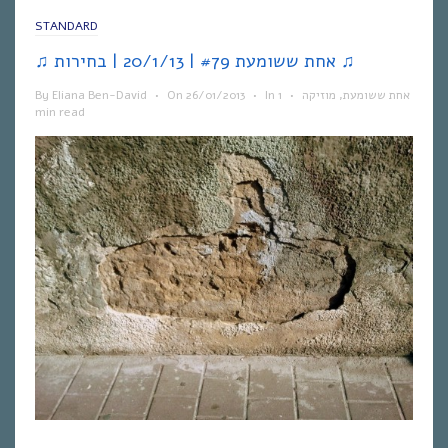
STANDARD
♫ אחת ששומעת #79 | 20/1/13 | בחירות ♫
אחת ששומעת
,
מוזיקה
•
1
In
•
26/01/2013
On
•
Eliana Ben-David
By
min read