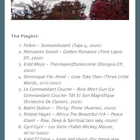
The Playlist:
Felbm – Somnambulant (Tape 4, 2020)
Monzanto Sound – Golden Romance (Time Lapse
EP, 2020)
Kidd Mojo – Theshapeoffunk2come (Dionysia EP,
2020)
Dominique Fils-Aimé – Love Take Over (Three Little
Words, 21/2/2021)
Le Commandant Couche – Bise Mort Gun (Le
Commandant Couche-Tôt Et Son Magnifique
Orchestre De Claviers, 2020)
Balint Dobozi – Thirty-Three (Avarnes, 2020)
Roland Hayes – Africa The Beautiful (VA – Peace
Chant – Raw, Deep & Spiritual Jazz 1964-2020)
Cyril Cyril – Les Gens (Yallah Mickey Mouse,
16/10/2020)
Kahil El’Zabar – Jump and shout (For those now