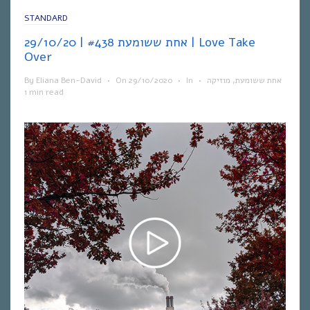
STANDARD
אחת ששומעת #438 | 29/10/20 | Love Take
Over
By
Eliana Ben-David
•
On
29/10/2020
•
In
•
מוזיקה
,
אחת ששומעת
1 min read