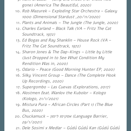
gone) (America The Beautiful, 2020)
Rob Mazurek – Exploding Star Orchestra – Galaxy
1000 (Dimensional Stardust ,20/11/2020)
Plants and Animals – The Jungle (The Jungle, 2020)
Charles Earland – Black Talk (VA – Fritz The Cat
Soundtrack, 1972)
Ed Bogas and Ray Shanklin – House Rock (VA –
Fritz The Cat Soundtrack, 1972)
Sharon Jones & The Dap-Kings – Little by Little
(Just Dropped in to See What Condition My
Rendition Was in, 2020)
Odario – Peace (Good Morning Hunter EP, 2020)
Silky Vincent Group – Dance (The Complete Hook
Up Recordings, 2020)
Supergombo – Las Cuevas (Explorations, 2017)
Alostmen feat. Wanlov the Kubolor – Kologo
(Kologo, 21/1/2021)
Mistura Pura – African Circles (Part 1) (The Blue
Bus, 2020)
Chuckamuck –
אסקימו לימון
(Language Barrier,
29/1/2021)
Dele Sosimi x Medlar – Gúdú Gúdú Kan (Gúdú Gúdú