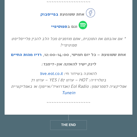
~~~~~~~~~~~~~~~~~~
אחת ששומעת
בפייסבוק
וגם ב
ספוטיפיי
* אם אהבתם את התוכנית, אתם מוזמנים מכל הלב להכין פלייסליסט
ספוטיפיי!
אחת ששומעת – כל יום חמישי, 12:00-14:00,
רדיו מהות החיים
לינק ישיר להאזנה און-דימנד:
live.eol.co.il
להאזנה בשידור חי:
בטלויזיה: HOT – ערוץ 87 | YES – ערוץ 71
אפליקציה לסמרטפון: Eol Radio (אנדרואיד/אייפון) או באפליקציית
Tunein
~~~~~~~~~~~~~~~~~~
THE END