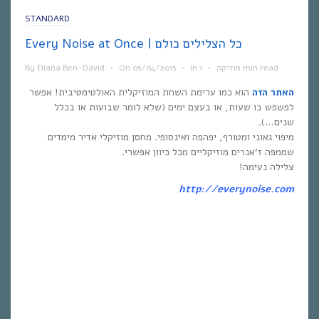
STANDARD
Every Noise at Once | כל הצלילים כולם
1 min read
מוזיקה
•
In
•
05/04/2015
On
•
Eliana Ben-David
By
האתר הזה
הוא כמו ערימת השחת המוזיקלית האולטימטיבית! אפשר
לפשפש בו שעות, או בעצם ימים (שלא לומר שבועות או בכלל
שנים…).
מיפוי גאוני ומטורף, יפהפה ואינסופי. מחסן מוזיקלי אדיר מימדים
שממפה ז’אנרים מוזיקליים מכל כיוון אפשרי.
צלילה נעימה!
http://everynoise.com