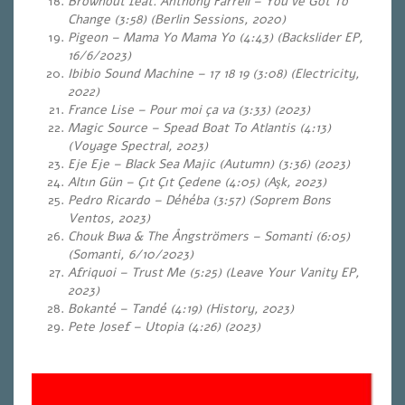
Brownout feat. Anthony Farrell – You’ve Got To
Change (3:58) (Berlin Sessions, 2020)
Pigeon – Mama Yo Mama Yo (4:43) (Backslider EP,
16/6/2023)
Ibibio Sound Machine – 17 18 19 (3:08) (Electricity,
2022)
France Lise – Pour moi ça va (3:33) (2023)
Magic Source – Spead Boat To Atlantis (4:13)
(Voyage Spectral, 2023)
Eje Eje – Black Sea Majic (Autumn) (3:36)
(2023)
Altın Gün – Çıt Çıt Çedene (4:05) (Aşk, 2023)
Pedro Ricardo – Déhéba (3:57) (Soprem Bons
Ventos, 2023)
Chouk Bwa & The Ångströmers – Somanti (6:05)
(Somanti, 6/10/2023)
Afriquoi – Trust Me (5:25) (Leave Your Vanity EP,
2023)
Bokanté – Tandé (4:19) (History, 2023)
Pete Josef – Utopia (4:26) (2023)