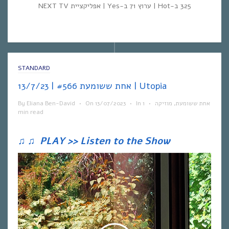
325 ב-Hot | ערוץ 71 ב-Yes | אפליקציית NEXT TV
STANDARD
אחת ששומעת #566 | 13/7/23 | Utopia
By
Eliana Ben-David
•
On
13/07/2023
•
In
1
•
מוזיקה
,
אחת ששומעת
min read
♫
♫
PLAY >> Listen to the Show