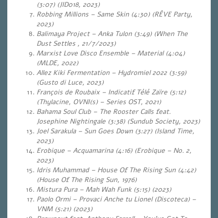
(3:07) (JID018, 2023)
Robbing Millions – Same Skin (4:30) (RÊVE Party,
2023)
Balimaya Project – Anka Tulon (3:49)
(When The
Dust Settles , 21/7/2023)
Marxist Love Disco Ensemble – Material (4:04)
(MLDE, 2022)
Allez Kiki Fermentation – Hydromiel 2022 (3:59)
(Gusto di Luce, 2023)
François de Roubaix – Indicatif Télé Zaïre (5:12)
(Thylacine, OVNI(s) – Series OST, 2021)
Bahama Soul Club – The Rooster Calls feat.
Josephine Nightingale (3:38) (Sundub Society, 2023)
Joel Sarakula – Sun Goes Down (3:27) (Island Time,
2023)
Erobique – Acquamarina (4:16) (Erobique – No. 2,
2023)
Idris Muhammad – House Of The Rising Sun (4:42)
(House Of The Rising Sun, 1976)
Mistura Pura – Mah Wah Funk (5:15) (2023)
Paolo Ormi – Provaci Anche tu Lionel (Discoteca) –
VNM (5:21) (2023)