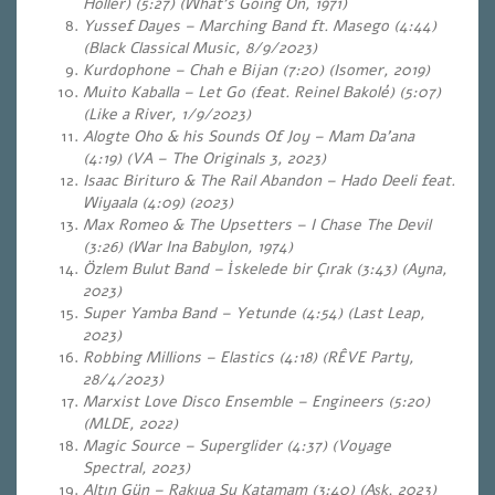
Holler) (5:27) (What’s Going On, 1971)
Yussef Dayes – Marching Band ft. Masego (4:44)
(Black Classical Music, 8/9/2023)
Kurdophone – Chah e Bijan (7:20) (Isomer, 2019)
Muito Kaballa – Let Go (feat. Reinel Bakolé) (5:07)
(Like a River, 1/9/2023)
Alogte Oho & his Sounds Of Joy – Mam Da’ana
(4:19) (VA – The Originals 3, 2023)
Isaac Birituro & The Rail Abandon – Hado Deeli feat.
Wiyaala (4:09) (2023)
Max Romeo & The Upsetters – I Chase The Devil
(3:26) (War Ina Babylon, 1974)
Özlem Bulut Band – İskelede bir Çırak (3:43) (Ayna,
2023)
Super Yamba Band – Yetunde (4:54) (Last Leap,
2023)
Robbing Millions – Elastics (4:18)
(RÊVE Party,
28/4/2023)
Marxist Love Disco Ensemble – Engineers (5:20)
(MLDE, 2022)
Magic Source – Superglider (4:37)
(Voyage
Spectral, 2023)
Altın Gün – Rakıya Su Katamam (3:40)
(Aşk, 2023)