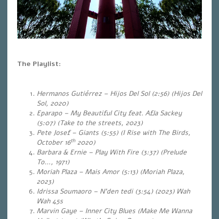
The Playlist:
Hermanos Gutiérrez – Hijos Del Sol (2:56) (Hijos Del
Sol, 2020)
Eparapo – My Beautiful City feat. Afla Sackey
(5:07) (Take to the streets, 2023)
Pete Josef – Giants (5:55) (I Rise with The Birds,
th
October 16
2020)
Barbara & Ernie – Play With Fire (3:37
) (Prelude
To…, 1971)
Moriah Plaza – Mais Amor (5:13)
(Moriah Plaza,
2023)
Idrissa Soumaoro – N’den tedi (3:54) (2023) Wah
Wah 45s
Marvin Gaye – Inner City Blues (Make Me Wanna