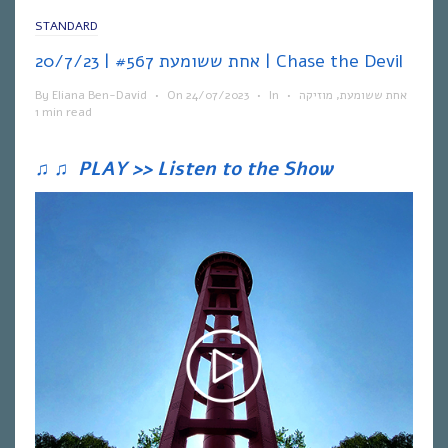
STANDARD
אחת ששומעת #567 | 20/7/23 | Chase the Devil
By
Eliana Ben-David
•
On
24/07/2023
•
In
•
מוזיקה
,
אחת ששומעת
1 min read
♫
♫
PLAY >> Listen to the Show