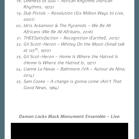
Oneness of JuJu – African Rhythms (African
Rhythms, 1975)
Dub Pistols – Revolution (Six Million Ways to Live,
2001)
Idris Ackamoor & The Pyramids – We Be All
Africans (We Be All Afrikans, 2016)
THEESatisfaction – Recognition (
EartheE, 2015)
Gil Scott-Heron – Whitey On the Moon (Small talk
th
at 125
, 1970)
Gil Scot-Heron – Home Is Where the Hatred Is
(Home Is Where the Hatred Is, 1971)
Lianne La Havas – Baltimore
(VA – Autour de Nina,
2014)
Sam Cooke – A change is gonna come (Ain’t That
Good News, 1964)
Damon Locks Black Monument Ensemble – Live
.