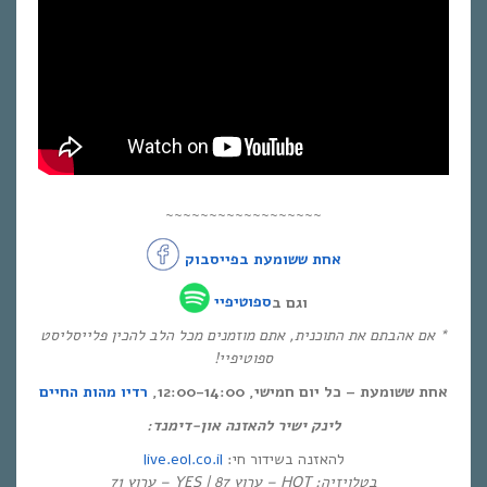
~~~~~~~~~~~~~~~~~~
אחת ששומעת בפייסבוק
וגם ב
ספוטיפיי
* אם אהבתם את התוכנית, אתם מוזמנים מכל הלב להכין פלייסליסט
ספוטיפיי!
אחת ששומעת – כל יום חמישי, 12:00-14:00,
רדיו מהות החיים
לינק ישיר להאזנה און-דימנד:
live.eol.co.il
להאזנה בשידור חי:
בטלויזיה: HOT – ערוץ 87 | YES – ערוץ 71