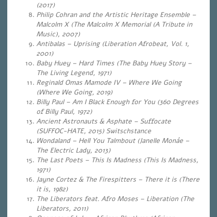
(2017)
Philip Cohran and the Artistic Heritage Ensemble –
Malcolm X (The Malcolm X Memorial (A Tribute in
Music), 2007)
Antibalas – Uprising (Liberation Afrobeat, Vol. 1,
2001)
Baby Huey – Hard Times (The Baby Huey Story –
The Living Legend, 1971)
Reginald Omas Mamode IV – Where We Going
(
Where We Going, 2019)
Billy Paul – Am I Black Enough for You (360 Degrees
of Billy Paul, 1972)
Ancient Astronauts & Asphate – Suffocate
(SUFFOC-HATE, 2015) Switschstance
Wondaland – Hell You Talmbout (Janelle Monáe –
The Electric Lady, 2013)
The Last Poets – This Is Madness (This Is Madness,
1971)
Jayne Cortez & The Firespitters – There it is (There
it is, 1982)
The Liberators feat. Afro Moses – Liberation (The
Liberators, 2011)