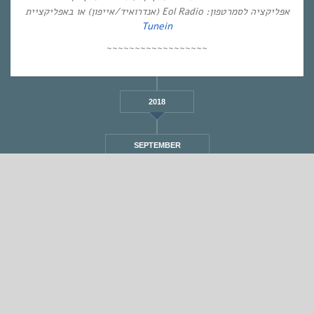
אפליקציה לסמרטפון: Eol Radio (אנדרואיד/אייפון) או באפליקציית
Tunein
~~~~~~~~~~~~~~~~~~
2018
SEPTEMBER
STANDARD
אחת ששומעת #317 | 24/5/18 | Season of The
Witch
By
Eliana Ben-David
•
On
26/05/2018
•
In
1
•
מוזיקה
,
אחת ששומעת
min read
♫
♫