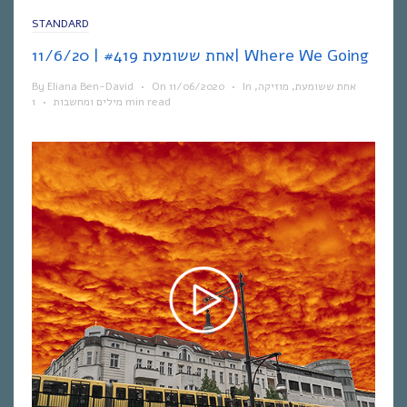
STANDARD
אחת ששומעת #419 | 11/6/20| Where We Going
By
Eliana Ben-David
•
On
11/06/2020
•
In
,
מוזיקה
,
אחת ששומעת
•
מילים ומחשבות
1 min read