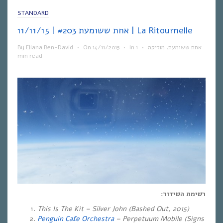
STANDARD
אחת ששומעת #203 | 11/11/15 | La Ritournelle
By
Eliana Ben-David
•
On
14/11/2015
•
In
1
•
מוזיקה
,
אחת ששומעת
min read
רשימת השידור:
This Is The Kit – Silver John (Bashed Out, 2015)
Penguin Cafe Orchestra
–
Perpetuum Mobile
(Signs