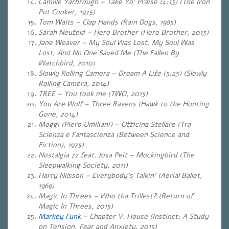
Camille Yarbrough – Take Yo’ Praise (4:13) (The Iron
Pot Cooker, 1975)
Tom Waits – Clap Hands (Rain Dogs, 1985)
Sarah Neufeld – Hero Brother (Hero Brother, 2013)
Jane Weaver – My Soul Was Lost, My Soul Was
Lost, And No One Saved Me (The Fallen By
Watchbird, 2010)
Slowly Rolling Camera – Dream A Life (5:25) (Slowly
Rolling Camera, 2014)
TREE – You took me (TWO, 2015)
You Are Wolf – Three Ravens (Hawk to the Hunting
Gone, 2014)
Moggi (Piero Umiliani) –
Officina Stellare (Tra
Scienza e Fantascienza (Between Science and
Fiction), 1975)
Nostalgia 77 feat. Josa Peit – Mockingbird (The
Sleepwalking Society, 2011)
Harry Nilsson – Everybody’s Talkin’ (Aerial Ballet,
1969)
Magic In Threes – Who tha Trillest? (Return of
Magic In Threes, 2015)
Markey Funk
– Chapter V. House (Instinct: A Study
on Tension, Fear and Anxiety, 2015)