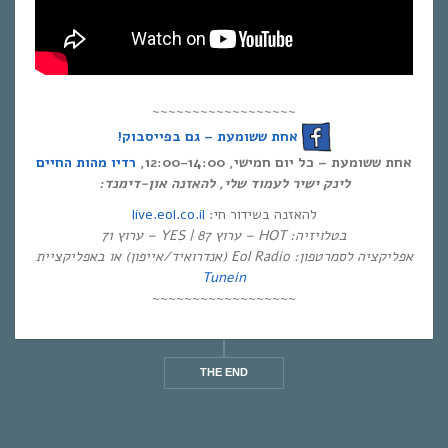
~~~~~~~~~~~~~~~~~~
אחת ששומעת – גם בפייסבוק!
אחת ששומעת – כל יום חמישי, 12:00-14:00,
רדיו מהות החיים
לינק ישיר לעמוד שלי, להאזנה און-דימנד:
live.eol.co.il
להאזנה בשידור חי:
בטלויזיה: HOT – ערוץ 87 | YES – ערוץ 71
אפליקציה לסמרטפון: Eol Radio (אנדרואיד/אייפון) או באפליקציית
Tunein
~~~~~~~~~~~~~~~~~~
THE END