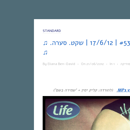
STANDARD
♫ .אחת ששומעת #53 | 17/6/12 | שקט. סערה
♫
וזיקה
•
In
•
21/06/2012
On
•
Eliana Ben-David
By
MP3
(להורדה: קליק ימין + ‘שמירה בשם’)