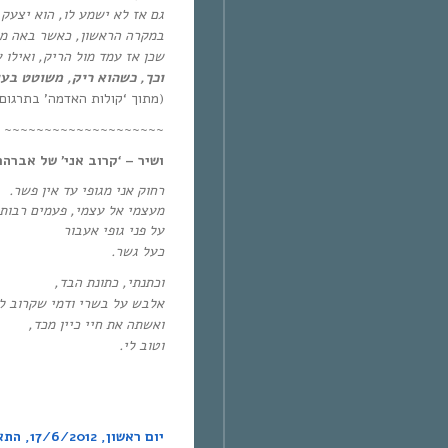
גם אז לא ישמע לו, הוא יצעק 
במקרה הראשון, כאשר באה מולו
שכן אז עמד מול הריק, ואילו 
וכך, כשהוא ריק, משוטט בעול
(מתוך ‘קולות האדמה’ בתרגום 
~~~~~~~~~~~~~~~~~~~~
ושיר – ‘קרוב אני’ של אברהם
רחוק אני מגופי עד אין פשר
.
מעצמי אל עצמי, פעמים רבות
על פני גופי אעבור
כעל גשר
.
וכתנתי, כתונת הבד
,
אלבש על בשרי ודמי שקרוב ל
ואשתה את חיי כיין מכד
,
וטוב לי
.
יום ראשון,
17/6/2012,
התא