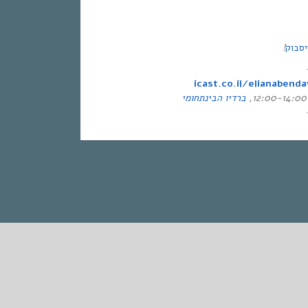
סבוק
!
icast.co.il/elianabenda
, 1
ברדיו הבינתחומי
STANDARD
♫ אחת ששומעת #47 | 29/4/12 | שיגעון
המוזיקה ♫