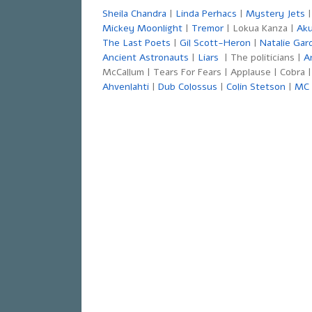
Sheila Chandra
|
Linda Perhacs
|
Mystery Jets
|
Mickey Moonlight
|
Tremor
| Lokua Kanza |
Aku
The Last Poets
|
Gil Scott-Heron
|
Natalie Gar
Ancient Astronauts
|
Liars
| The politicians |
A
McCallum | Tears For Fears | Applause | Cobra 
Ahvenlahti
|
Dub Colossus
|
Colin Stetson
|
MC 