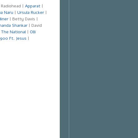
 Radiohead |
Apparat
|
a Naru
|
Ursula Rucker
|
diner
| Betty Davis |
nanda Shankar
| David
|
The National
|
Olli
900 Ft. Jesus
|