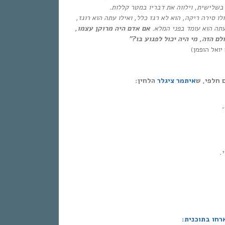
בשלישית, וילווה את דבריו במטר קללות.
 סירה ריקה, הוא לא רגז כלל, ואילו עתה הוא רוגז,
עתה הוא עומד בפני המלא
.
אם אדם היה מרוקן עצמו,
ם הזה, מי היה יכול לפגוע בו
?
”
יואל הופמן)
 חלפי, ש
איתמר ציגלר
הלחין:
,
י
.
רחו בתוכנית: