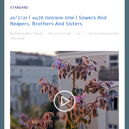
STANDARD
אחת ששומעת #476 | 22/7/21 | Sowers And
Reapers, Brothers And Sisters
By
Eliana Ben-David
•
On
22/07/2021
•
In
1
•
מוזיקה
,
אחת ששומעת
min read