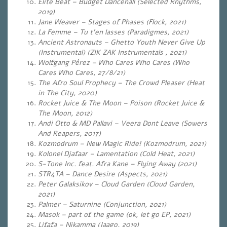
Elite Beat – Budget Dancehall (Selected Rhythms,
2019)
Jane Weaver – Stages of Phases (Flock, 2021)
La Femme – Tu t’en lasses (Paradigmes, 2021)
Ancient Astronauts – Ghetto Youth Never Give Up
(Instrumental) (ZIK ZAK Instrumentals , 2021)
Wolfgang Pérez – Who Cares Who Cares (Who
Cares Who Cares, 27/8/21)
The Afro Soul Prophecy – The Crowd Pleaser (Heat
in The City, 2020)
Rocket Juice & The Moon – Poison (Rocket Juice &
The Moon, 2012)
Andi Otto & MD Pallavi – Veera Dont Leave (Sowers
And Reapers, 2017)
Kozmodrum – New Magic Ride! (Kozmodrum, 2021)
Kolonel Djafaar – Lamentation (Cold Heat, 2021)
S-Tone Inc. feat. Afra Kane – Flying Away (2021)
STR4TA – Dance Desire (Aspects, 2021)
Peter Galaksikov – Cloud Garden (Cloud Garden,
2021)
Palmer – Saturnine (Conjunction, 2021)
Masok – part of the game (ok, let go EP, 2021)
Lifafa – Nikamma (Jaago, 2019)