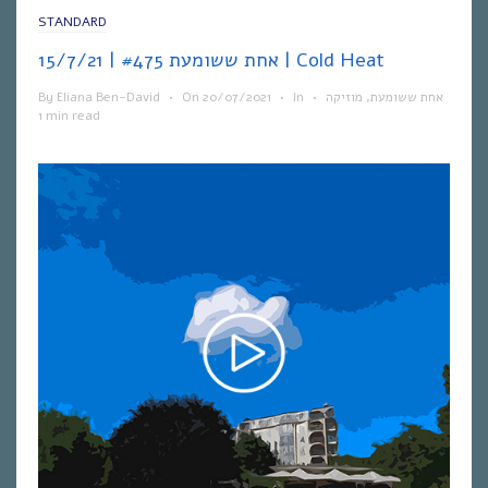
STANDARD
אחת ששומעת #475 | 15/7/21 | Cold Heat
By
Eliana Ben-David
•
On
20/07/2021
•
In
•
מוזיקה
,
אחת ששומעת
1 min read