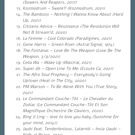
(Sowers And Reapers, 2017)
Kozmodrum – SwankY (Kozmodrum, 2021)
The Bamboos – Nothing I Wanna Know About (Hard
Up, 2021)
Citizens Advice – Resonance (The Revolution Will
Not B Stream’d, 2020)
La Femme – Cool Colorado (Paradigmes, 2021)
Gene Harris – Green River
(Astral Signal, 1974)
The Fontanas – Love Be The Weapon (Love Be The
Weapon, 3/9/2021)
Celia Wa – Wake Up (Wastral, 2021)
Super db – Open Line To Me (Ecoute Ca, 2021)
The Afro Soul Prophecy – Everybody’s Going
Uptown (Heat in The City, 2020)
PM Warson – To Be Alone With You (True Story,
2021)
Le Commandant Couche-Tôt – Le Chevalier du
Zodiac (Le Commandant Couche-Tôt Et Son
Magnifique Orchestre De Claviers, 2020)
Bing Ji Ling – love to love you baby (Sunshine for
your mind, 2014))
Jaubi feat. Tenderlonious, Latarnik – Insia (Jaubi –
Nafs at Peace, 2021)