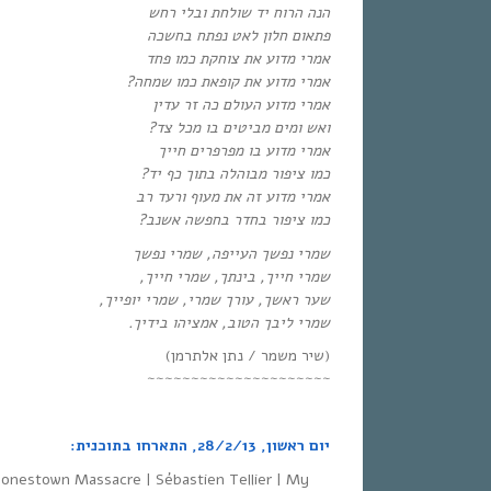
הנה הרוח יד שולחת ובלי רחש
פתאום חלון לאט נפתח בחשכה
אמרי מדוע את צוחקת כמו פחד
אמרי מדוע את קופאת כמו שמחה?
אמרי מדוע העולם כה זר עדין
ואש ומים מביטים בו מכל צד?
אמרי מדוע בו מפרפרים חייך
כמו ציפור מבוהלה בתוך כף יד?
אמרי מדוע זה את מעוף ורעד רב
כמו ציפור בחדר בחפשה אשנב?
שמרי נפשך העייפה, שמרי נפשך
שמרי חייך, בינתך, שמרי חייך,
שער ראשך, עורך שמרי, שמרי יופייך,
שמרי ליבך הטוב, אמציהו בידיך.
(שיר משמר / נתן אלתרמן)
~~~~~~~~~~~~~~~~~~~~~
יום ראשון, 28/2/13, התארחו בתוכנית:
 Jonestown Massacre | Sébastien Tellier | My