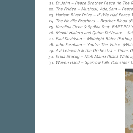
Dr.John – Peace Brother Peace (In The Ri
The Fridge – Muthusi, Ade,Sam
– Peace
Harlem River Drive – If (We Had Peace T
The Neville Brothers – Brother Blood (B
Karolina Cicha & Spółka feat. BART PAŁ
Meklit Hadero and Quinn DeVeaux – Satel
Paul Davidson – Midnight Rider
(Fatboy 
John Farnham – You’re The Voice (Whisp
Avi Lebovich & the Orchestra – Times O
Erika Stucky – Mob Mama (Black Widow,
Woven Hand – Sparrow Falls (Consider t