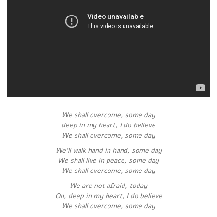
We shall overcome, some day
deep in my heart, I do believe
We shall overcome, some day
We’ll walk hand in hand, some day
We shall live in peace, some day
We shall overcome, some day
We are not afraid, today
Oh, deep in my heart, I do believe
We shall overcome, some day