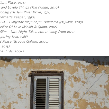
ght Place, 1973)
 and Lovely Things
(The Fridge, 2010)
oday) (Harlem River Drive, 1971)
rother’s Keeper, 1990)
YGA – Białystok majn hejm (Wieloma językami, 2013)
lite Of Love (Meklit & Quinn, 2012)
Slim – Late Night Tales, 2009) (song from 1975)
ering Jack, 1986)
f Peace (Groove Collage, 2009)
 2013)
he Birds, 2004)