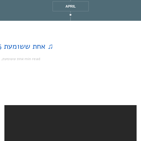
APRIL
♫ Homeland | אחת ששומעת #145 | 17/7/14 ♫
מ
,
אחת ששומעת
1 min read