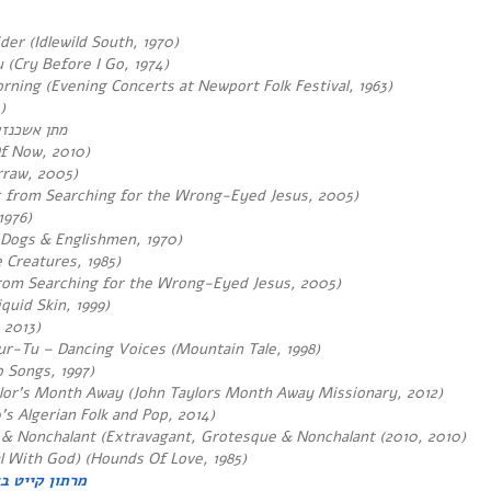
er (Idlewild South, 1970)
 (Cry Before I Go, 1974)
ning (Evening Concerts at Newport Folk Festival
, 1963)
)
מתן אשכנזי
f Now, 2010)
rraw, 2005)
c from Searching for the Wrong-Eyed Jesus, 2005)
1976)
 Dogs & Englishmen, 1970)
e Creatures, 1985)
rom Searching for the Wrong-Eyed Jesus, 2005)
quid Skin, 1999)
 2013)
r-Tu – Dancing Voices (Mountain Tale, 1998)
 Songs, 1997)
lor’s Month Away (John Taylors Month Away Missionary, 2012)
’s Algerian Folk and Pop, 2014)
 & Nonchalant (Extravagant, Grotesque & Nonchalant (2010, 2010)
l With God) (
Hounds Of Love, 1985)
מרתון קייט ב