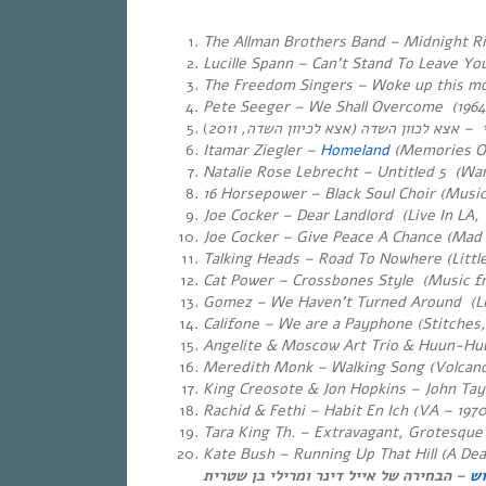
The Allman Brothers Band – Midnight Rid
Lucille Spann – Can’t Stand To Leave You
The Freedom Singers – Woke up this mor
Pete Seeger – We Shall Overcome
(1964
)
אצא לכיוון השדה, 2011
– אצא לכוון השדה (
Itamar Ziegler –
Homeland
(Memories O
Natalie Rose Lebrecht – Untitled 5 (Wa
16 Horsepower – Black Soul Choir (Musi
Joe Cocker – Dear Landlord (Live In LA, 
Joe Cocker – Give Peace A Chance (Mad
Talking Heads – Road To Nowhere
(Littl
Cat Power – Crossbones Style (Music f
Gomez – We Haven’t Turned Around
(Li
Califone – We are a Payphone (Stitches,
Angelite & Moscow Art Trio & Huun-Huu
Meredith Monk – Walking Song (Volcano
King Creosote & Jon Hopkins – John Tay
Rachid & Fethi – Habit En Ich (VA – 1970
Tara King Th. – Extravagant, Grotesque
Kate Bush – Running Up That Hill (A Dea
וש
– הבחירה של אייל דינר ומרילי בן שטרית