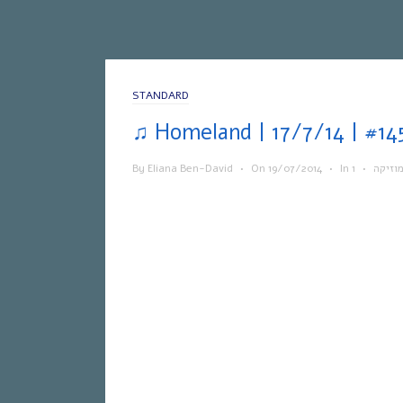
STANDARD
By
Eliana Ben-David
•
On
19/07/2014
•
In
•
וזיקה