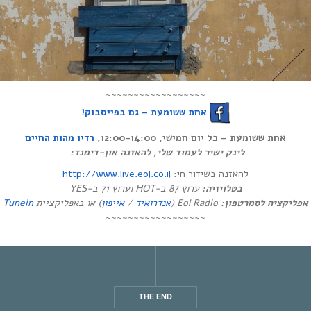
~~~~~~~~~~~~~~~~~~
אחת ששומעת – גם בפייסבוק!
אחת ששומעת – כל יום חמישי, 12:00-14:00,
רדיו מהות החיים
לינק ישיר לעמוד שלי, להאזנה און-דימנד:
http://www.live.eol.co.il
להאזנה בשידור חי:
בטלויזיה:
ערוץ 87 ב-HOT וערוץ 71 ב-YES
Tunein
) או באפליקציית
אייפון
/
אנדרואיד
Eol Radio (
אפליקציה לסמרטפון:
~~~~~~~~~~~~~~~~~~
THE END