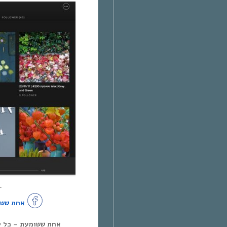
~
אחת ששו
אחת ששומעת – כל יום חמיש,