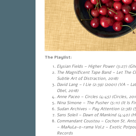
The Playlist:
Elysian Fields – Higher Power (3:27) (Gh
The Magnificent Tape Band – Let The Ch
Subtle Art of Distraction, 2018)
David Lang – I Lie (2:39) (2001) (VA – L
Obel, 2018)
Anne Paceo – Circles (4:45)
(Circles, 201
Nina Simone – The Pusher (5:11) (It Is Fi
Sudan Archives – Pay Attention (2:38) (S
Sans Soleil – Dawn of Mankind (4:40) (He
Commandant Coustou – Cochon St. Antoin
– MaAuLa-o-rama Vol.2 – Exotic Potpou
Records