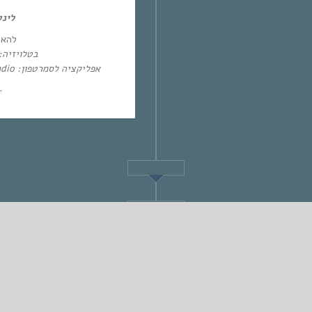
לינ:
להא:
בטלו: HOT – ערוץ 87 | YES – ערוץ 71
אפליקציה לסמרטפון: Eol Radio (אנדרואיד/אייפון) או באפליקציית
~
STANDARD
אחת ששומעת #274 | 8/6/17 | Wade in the