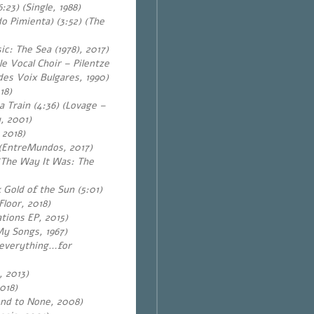
23) (Single, 1988)
o Pimienta) (3:52) (The
c: The Sea (1978), 2017)
e Vocal Choir – Pilentze
des Voix Bulgares, 1990)
18)
a Train (4:36)
(Lovage –
, 2001)
 2018)
(EntreMundos, 2017)
(The Way It Was: The
Gold of the Sun (5:01)
loor, 2018)
tions EP, 2015)
My Songs, 1967)
 everything…for
 2013)
018)
ond to None, 2008)