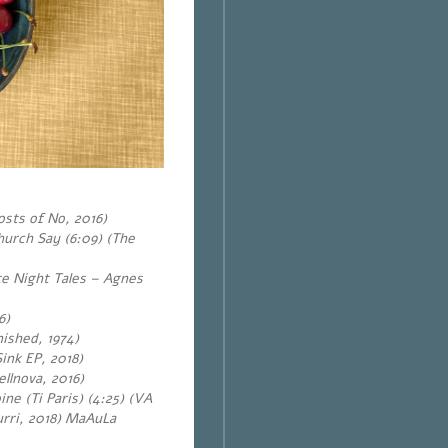
osts of No, 2016)
urch Say (6:09) (The
ate Night Tales – Agnes
6)
nished, 1974)
ink EP, 2018)
llnova, 2016)
e (Ti Paris) (4:25) (VA
rri, 2018) MaAuLa