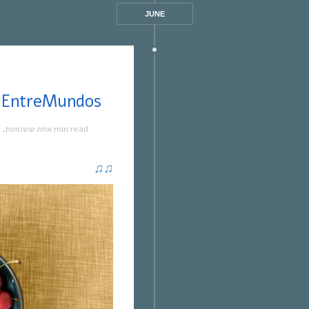
JUNE
אחת ששומעת #319 | 18 | EntreMundos
מ
,
אחת ששומעת
1 min read
♫
♫