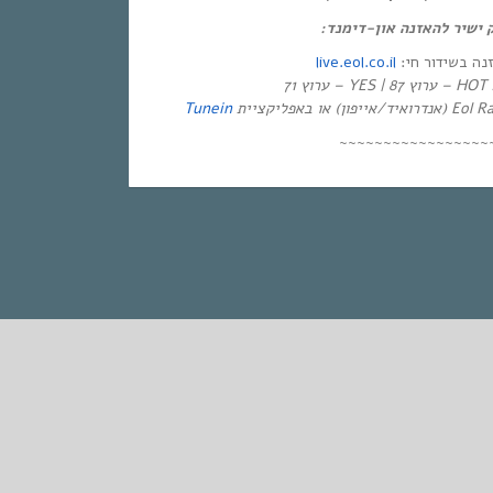
ק ישיר להאזנה און-דימנד
live.eol.co.il
זנה בשידור חי
יזיה
Tunein
~~~~~~~~~~~~~~~~~
STANDARD
אחת ששומעת #275 | 15/6/17 | Summer