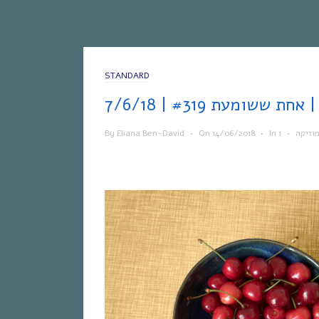
STANDARD
7/6/
By
Eliana Ben-David
•
On
14/06/2018
•
In
•
וזיקה