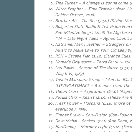
Tina Turner – A change is gonna come (6:
Witch Prophet – Time Traveler (feat. Lid
Golden Octave, 2018)
Brother Ah – The Sea (5:50) (Divine Musi
Bulgarian State Radio & Television Femal
Pee (Pilentze Sings) (2:26) (Le Mystere 
(VA – Late Night Tales – Agnes Obel, 20
Nathaniel Merriweather – Strangers on 
Music to Make Love to Your Old Lady by
RSN – Escape Plan (3:42) (Strange Eyes,
Nomade Orquestra – Terra Fértil (4:26)
Lou Rawls – Season of The Witch (5:51)
Way It Is, 1969)
Toshio Matsuura Group – I Am the Black 
(LOVEPLAYDANCE – 8 Scenes from The F
Theon Cross – Aspirations (6:30) (Aspira
Petula Clark – Resist (2:49) (These Are 
Freak Power – Husband (4:46) (more of
everybody, 1996)
Fimber Bravo – Con-Fusion (Con-Fusion,
Deva Mahal – Snakes (3:21) (Run Deep, 2
Hardkandy – Morning Light (4:02) (Sec