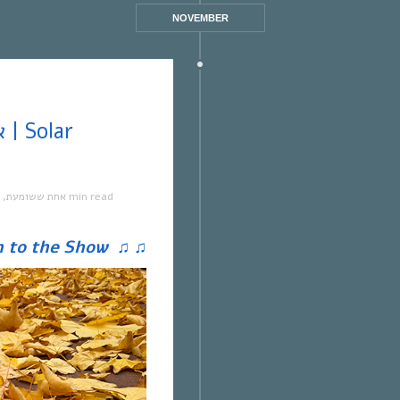
NOVEMBER
,
אחת ששומעת
1 min read
n to the Show
♫
♫