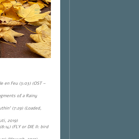
le en Feu (3:03) (OST –
ragments of a Rainy
hin’ (7:29) (Loaded,
ti, 2019)
:14) (FLY or DIE II: bird