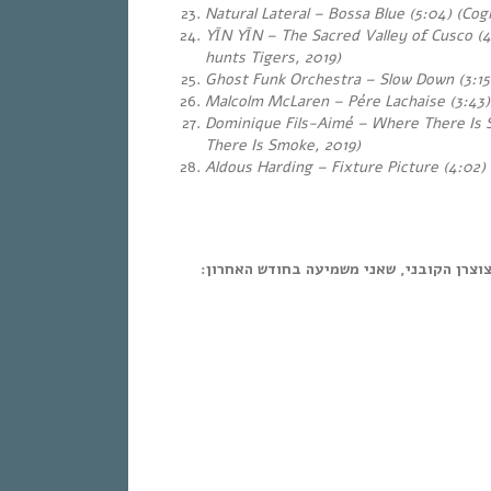
Natural Lateral – Bossa Blue (5:04) (Cog
YĪN YĪN – The Sacred Valley of Cusco (4
hunts Tigers, 2019)
Ghost Funk Orchestra – Slow Down (3:15)
Malcolm McLaren – Pére Lachaise (3:43) 
Dominique Fils-Aimé – Where There Is 
There Is Smoke, 2019)
Aldous Harding – Fixture Picture (4:02) 
וצרן הקובני, שאני משמיעה בחודש האחרון