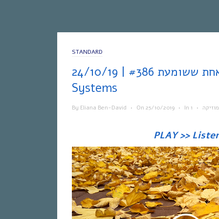
STANDARD
אחת ששומעת #386 | 24/10/19 | Solar
Systems
By
Eliana Ben-David
•
On
25/10/2019
•
In
•
מוזיקה
PLAY >> Liste