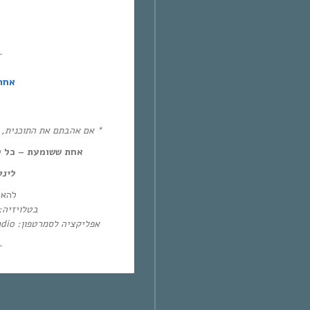
~
אחת
אם אהבתם את התוכנית, את!
אחת ששומעת – כל יום חמיש,
לינ:
להא:
בטלו: HOT – ערוץ 87 | YES – ערוץ 71
אפליקציה לסמרטפון: Eol Radio (אנדרואיד/אייפון) או באפליקציית
~