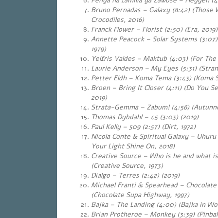
Penya na familia ya Zawose – Heyyeh (4:
Bruno Pernadas – Galaxy (8:42) (Those
Crocodiles, 2016)
Franck Flower – Florist (2:50) (Era, 2019)
Annette Peacock – Solar Systems (3:07)
1979)
Yelfris Valdes – Maktub (4:03) (For Th
Laurie Anderson – My Eyes (5:31) (Stran
Petter Eldh – Koma Tema (3:43) (Koma S
Broen – Bring It Closer (4:11) (Do You Se
2019)
Strata-Gemma – Zabum! (4:56) (Autunno
Thomas Dybdahl – 45 (3:03) (2019)
Paul Kelly – 509 (2:57) (Dirt, 1972)
Nicola Conte & Spiritual Galaxy – Uhuru
Your Light Shine On, 2018)
Creative Source – Who is he and what is
(Creative Source, 1973)
Dialgo – Terres (2:42) (2019)
Michael Franti & Spearhead – Chocolate
(Chocolate Supa Highway, 1997)
Bajka – The Landing (4:00) (Bajka in Wo
Brian Protheroe – Monkey (3:39) (Pinball