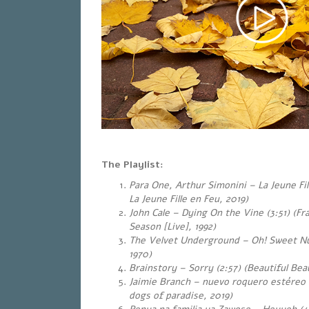
The Playlist:
Para One, Arthur Simonini – La Jeune Fil
La Jeune Fille en Feu, 2019)
John Cale – Dying On the Vine (3:51) (F
Season [Live], 1992)
The Velvet Underground – Oh! Sweet Nut
1970)
Brainstory – Sorry (2:57) (Beautiful Beau
Jaimie Branch – nuevo roquero estéreo (8
dogs of paradise, 2019)