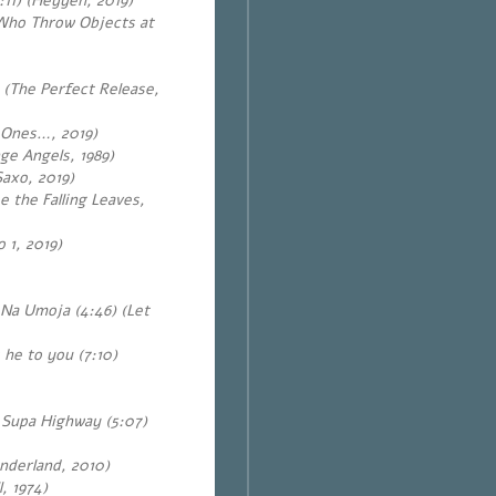
11) (Heyyeh, 2019)
 Who Throw Objects at
 (The Perfect Release,
e Ones…, 2019)
ge Angels, 1989)
axo, 2019)
e the Falling Leaves,
 1, 2019)
 Na Umoja (4:46) (Let
 he to you (7:10)
 Supa Highway (5:07)
nderland, 2010)
, 1974)