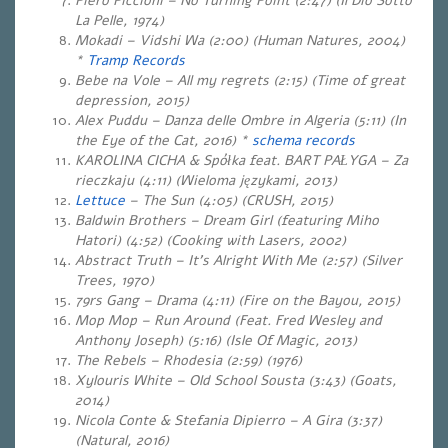
Piero Piccioni – No Turning Point (2:47) (Il Dio Sotto
La Pelle, 1974)
Mokadi – Vidshi Wa (2:00) (Human Natures, 2004)
*
Tramp Records
Bebe na Vole – All my regrets (2:15) (Time of great
depression, 2015)
Alex Puddu – Danza delle Ombre in Algeria (5:11) (In
the Eye of the Cat, 2016) *
schema records
KAROLINA CICHA & Spółka feat. BART PAŁYGA – Za
rieczkaju (4:11) (Wieloma językami, 2013)
Lettuce
– The Sun (4:05) (CRUSH, 2015)
Baldwin Brothers – Dream Girl (featuring Miho
Hatori) (4:52) (Cooking with Lasers, 2002)
Abstract Truth – It’s Alright With Me (2:57) (Silver
Trees, 1970)
79rs Gang – Drama (4:11) (Fire on the Bayou, 2015)
Mop Mop – Run Around (Feat. Fred Wesley and
Anthony Joseph) (5:16)
(Isle Of Magic, 2013)
The Rebels – Rhodesia (2:59) (1976)
Xylouris White – Old School Sousta (3:43) (Goats,
2014)
Nicola Conte & Stefania Dipierro – A Gira (3:37)
(Natural, 2016)