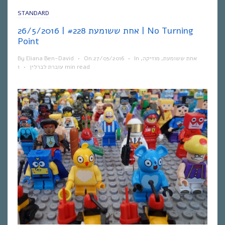
STANDARD
אחת ששומעת #228 | 26/5/2016 | No Turning
Point
By
Eliana Ben-David
•
On
27/05/2016
•
In
,
מוזיקה
,
אחת ששומעת
•
עוברת לברלין
1 min read