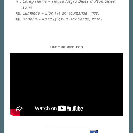
Corey Harris – House Negro Blues (Fulton Blues,
2013)
Cymande – Zion I (3:29) (cymande, 1972)
Bonobo – Kong (3:47) (Black Sands, 2010)
איזו חסה מצויינת:
~~~~~~~~~~~~~~~~~~