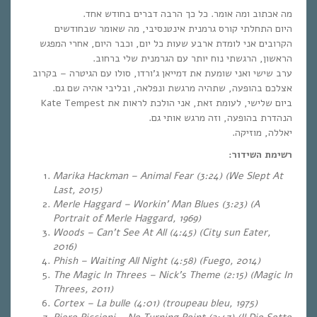
מה אכתוב ומה אומר. כל כך הרבה דברים בחודש אחד.
היום התחלתי קורס גרמנית אינטנסיבי, מה שאומר שבחודשים
הקרובים אני לומדת ארבע שעות כל יום, וכבר היום, אחרי המפגש
הראשון, הרגשתי נוח יותר עם הגרמנית שלי ברחוב.
ערב שישי ואני שומעת את דמייאן ג’ורדו, סולו עם הגיטרה – בקרוב
אצלכם בהופעה, שתהיה מרגשת ונפלאה, ובליבי אהיה שם גם.
ביום שלישי, לעומת זאת, אני הולכת לראות את Kate Tempest
הנהדרת בהופעה, וזה מרגש אותי גם.
יאללה, מוזיקה.
רשימת השידור:
Marika Hackman – Animal Fear (3:24) (We Slept At
Last, 2015)
Merle Haggard – Workin’ Man Blues (3:23) (A
Portrait of Merle Haggard, 1969)
Woods – Can’t See At All (4:45) (City sun Eater,
2016)
Phish – Waiting All Night (4:58) (Fuego, 2014)
The Magic In Threes – Nick’s Theme (2:15) (Magic In
Threes, 2011)
Cortex – La bulle (4:01) (troupeau bleu, 1975)