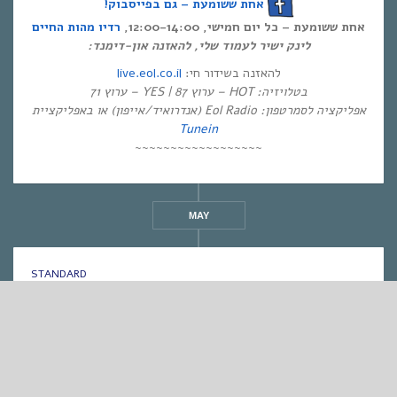
אחת ששומעת – גם בפייסבוק!
אחת ששומעת – כל יום חמישי, 12:00-14:00,
רדיו מהות החיים
לינק ישיר לעמוד שלי, להאזנה און-דימנד:
live.eol.co.il
להאזנה בשידור חי:
בטלויזיה: HOT – ערוץ 87 | YES – ערוץ 71
אפליקציה לסמרטפון: Eol Radio (אנדרואיד/אייפון) או באפליקציית
Tunein
~~~~~~~~~~~~~~~~~~
MAY
STANDARD
אחת ששומעת #190 | 23/7/15 | Wish You Were
Here
By
Eliana Ben-David
•
On
25/07/2015
•
In
1
•
מוזיקה
,
אחת ששומעת
min read