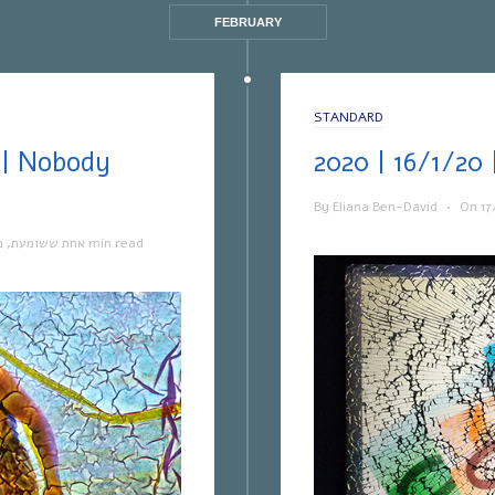
FEBRUARY
STANDARD
By
Eliana Ben-David
•
On
17
מ
,
אחת ששומעת
1 min read