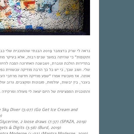
נראה לי שרק בדצמבר 2019 הבנתי שהתוכנ
ותקופות” כי שהיתה במשך שנים רבות, אלא בעיקר מוז
בתדירות הולכת וגוברת, ושבשנה האחרונה הפכה להיות
שלי. וטוב שכך, כי יש כל כך הרבה מוזיקה עכשווית נ
אותה. אז מעכשיו אמרו “שפע מוזיקה חדשה מרחבי העו
בעבר, בין יבשות, עולמות, סגנונות ומקצבים. גרוב ע”.
והתוכנית הספציפית של היום יצאה לי מעולה ומרקידה !
e Sky Diver (3:07) (Go Get Ice Cream and
)
Glycerine, 2 loose draws (7:37) (SPAZA, 2019)
ets & Digits (3:56) (Burd, 2019)
antra Moderne (4:02) (Mantra Moderne, 2019)