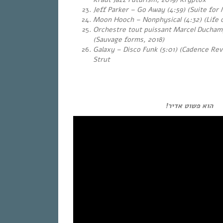
Jeff Parker – Go Away (4:59) (Suite fo
Moon Hooch – Nonphysical (4:32) (Life 
Orchestre tout puissant Marcel Ducham
(Sauvage forms, 2018)
Galaxy – Disco Funk (5:01) (Cadence Revo
Strut
הוא פשוט אדיר!