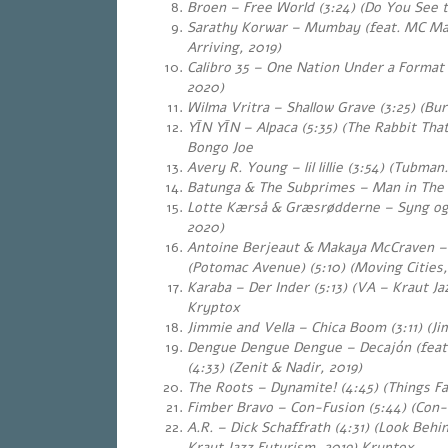
Broen – Free World (3:24) (Do You See th
Sarathy Korwar – Mumbay (feat. MC Maw
Arriving, 2019)
Calibro 35 – One Nation Under a Forma
2020)
Wilma Vritra – Shallow Grave (3:25) (Bur
YĪN YĪN – Alpaca (5:35) (The Rabbit Tha
Bongo Joe
Avery R. Young – lil lillie (3:54) (Tubman
Batunga & The Subprimes – Man in The F
Lotte Kærså & Græsrødderne – Syng og 
2020)
Antoine Berjeaut & Makaya McCraven –
(Potomac Avenue) (5:10) (Moving Cities,
Karaba – Der Inder (5:13) (VA – Kraut Ja
Kryptox
Jimmie and Vella – Chica Boom (3:11) (Ji
Dengue Dengue Dengue – Decajón (feat.
(4:33) (Zenit & Nadir, 2019)
The Roots – Dynamite! (4:45) (Things Fal
Fimber Bravo – Con-Fusion (5:44) (Con-
A.R. – Dick Schaffrath (4:31) (Look Behi
Kraut Jazz Futurism, 2019) Kryptox