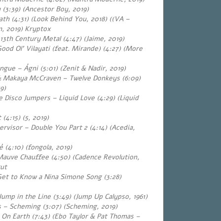
(3:39) (Ancestor Boy, 2019)
ath (4:31) (Look Behind You, 2018) ((VA –
m, 2019) Kryptox
13th Century Metal (4:47) (Jaime, 2019)
ood Ol’ Vilayati (feat. Mirande) (4:27) (More
ue – Ágni (5:01) (Zenit & Nadir, 2019)
& Makaya McCraven – Twelve Donkeys (6:09)
9)
isco Jumpers – Liquid Love (4:29) (Liquid
 (4:15) (5, 2019)
rvisor – Double You Part 2 (4:14) (Acedia,
 (4:10) (fongola, 2019)
Mauve Chauffee (4:50) (Cadence Revolution,
rut
et to Know a Nina Simone Song (3:28)
ump in the Line (3:49) (Jump Up Calypso, 1961)
 – Scheming (3:07) (Scheming, 2019)
 On Earth (7:43) (Ebo Taylor & Pat Thomas
–