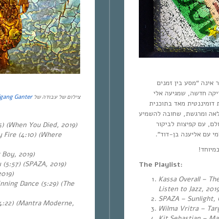
ית שלי כבר אינה “מסע בין זמנים
יקה חדשה, שמגיעה אלי
gang Ganter
צילום של עבודה של
 דומיננטית מאד בתוכנית
פלאה ומרגשת, שחובה להשמיע
לם, עם קפיצות לביקור
) (When You Died, 2019)
ולמי עם אליענה בן-דוד
 Fire (4:10) (Where
במיוחד
 Boy, 2019)
 (5:57) (SPAZA, 2019)
The Playlist:
2019)
Kassa Overall – Th
nning Dance (5:29) (The
Listen to Jazz, 2019
SPAZA – Sunlight, 
(4:22) (Mantra Moderne,
Wilma Vritra – Targ
Kit Sebastian – M