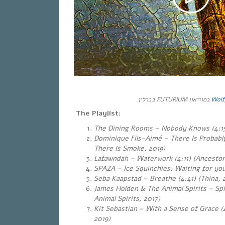
במוזיאון FUTURIUM בברלין.
Wolf
The Playlist:
The Dining Rooms – Nobody Knows (4:15
Dominique Fils-Aimé – There Is Probably
There Is Smoke, 2019)
Lafawndah – Waterwork (4:11) (Ancestor
SPAZA – Ice Squinchies: Waiting for you
Seba Kaapstad – Breathe (4:41) (Thina, 
James Holden & The Animal Spirits – Spi
Animal Spirits, 2017)
Kit Sebastian – With a Sense of Grace 
2019)