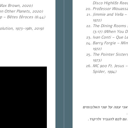
Disco Highlife Reed
r Max Brown, 2020)
Professor Wouassa 
on Other Planets, 2020)
Jimmie and Vella – 
p – Bêtes féroces (6:44)
1972)
The Dining Rooms f
lution, 1973-1981, 2019)
(3:17) (When You D
Ivan Conti – Que Leg
Barry Forgie – Min
1972)
The Pointer Sister
1973)
MC 900 Ft. Jesus –
Spider, 1994)
גם את SAULT  על שני האלבומים
 גם לכם להגביר ולרקוד