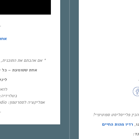
~
אחת
אם אהבתם את התוכנית, את!
אחת ששומעת – כל יום חמיש,
לינ:
להא:
בטלו: HOT – ערוץ 87 | YES – ערוץ 71
אפליקציה לסמרטפון: Eol Radio (אנדרואיד/אייפון) או באפליקציית
~
* ין פלייסליסט ספוטיפיי
רדיו מהות החיים
מנד