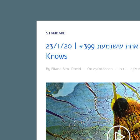
STANDARD
אחת ששומעת #399 | 23/1/20 | Nobody
Knows
By
Eliana Ben-David
•
On
23/01/2020
•
In
•
וזיקה