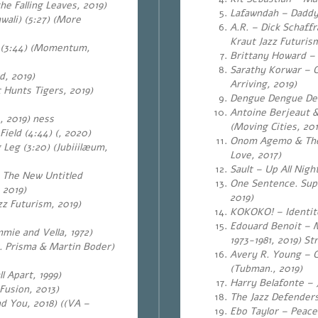
e Falling Leaves, 2019)
Lafawndah – Daddy 
ali) (5:27) (More
A.R. – Dick Schaffr
Kraut Jazz Futuris
t (3:44) (Momentum,
Brittany Howard – 
Sarathy Korwar – G
d, 2019)
Arriving, 2019)
t Hunts Tigers, 2019)
Dengue Dengue Deng
Antoine Berjeaut 
., 2019) ness
(Moving Cities, 201
ield (4:44) (, 2020)
Onom Agemo & The D
Leg (3:20) (Jubiiilæum,
Love, 2017)
Sault – Up All Night
 The New Untitled
One Sentence. Supe
 2019)
2019)
zz Futurism, 2019)
KOKOKO! – Identité
Edouard Benoit – 
mmie and Vella, 1972)
1973-1981, 2019) St
 Prisma & Martin Boder)
Avery R. Young – G
(Tubman., 2019)
l Apart, 1999)
Harry Belafonte – J
Fusion, 2013)
The Jazz Defenders
nd You, 2018) ((VA –
Ebo Taylor – Peace