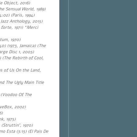
e Object, 2016)
he Sensual World, 1989)
:02) (Paris, 1994)
 Jazz Anthology, 2015)
 forte, 1971) *Merci
tum, 1970)
40) (1973, Jamaica) (The
rge Disc 1, 2005)
 (The Rebirth of Cool,
s of Us On the Land,
d The Ugly Main Title
) (Voodoo Of The
oveBox, 2002)
6)
k, 1975)
(Struttin’, 1970)
o Esta (3:15) (El Pais De