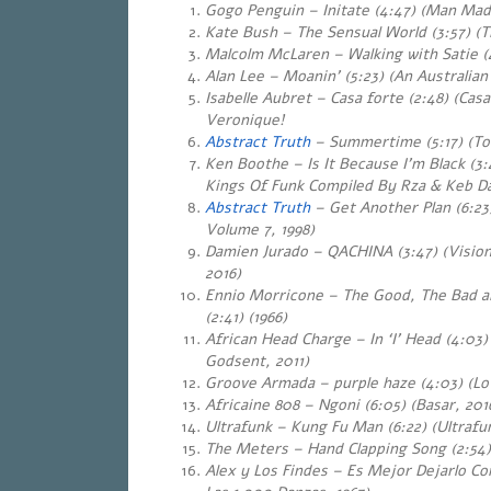
Gogo Penguin – Initate (4:47) (Man Mad
Kate Bush – The Sensual World (3:57) (T
Malcolm McLaren – Walking with Satie (4
Alan Lee – Moanin’ (5:23) (An Australian
Isabelle Aubret – Casa forte (2:48) (Casa
Veronique!
Abstract Truth
– Summertime (5:17) (To
Ken Boothe – Is It Because I’m Black (3:
Kings Of Funk Compiled By Rza & Keb Da
Abstract Truth
– Get Another Plan (6:23)
Volume 7, 1998)
Damien Jurado – QACHINA (3:47) (Vision
2016)
Ennio Morricone – The Good, The Bad an
(2:41) (1966)
African Head Charge – In ‘I’ Head (4:03
Godsent, 2011)
Groove Armada – purple haze (4:03) (L
Africaine 808 – Ngoni (6:05) (Basar, 201
Ultrafunk – Kung Fu Man (6:22) (Ultrafun
The Meters – Hand Clapping Song (2:54) 
Alex y Los Findes – Es Mejor Dejarlo Com