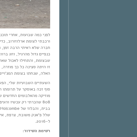
לפני כמה שבועות, אחרי תוכני
ורכבתי לצומת ארלוזורוב, כד
חברה שלא ראיתי הרבה זמן, ו
כנפיים גדול מהרגיל, וזוג ברו
שבצומת, והתחילו לאכול שאר.
זו היתה סצינה כל כך מוזרה, 
האלה, שנחתו בצומת המג’ויי.
סוף זכה באוסקר על תרומתו ה
שלל פ’אנק משובח, צרפת, איט
ל-2016.
רשימת השידור: