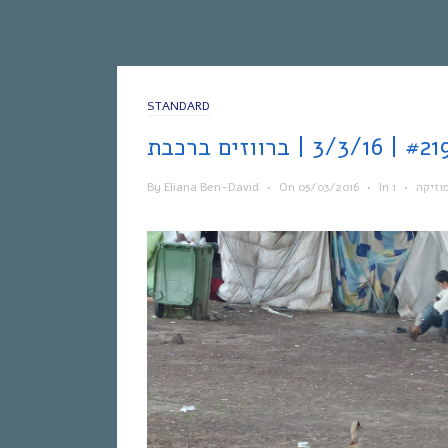
STANDARD
By
Eliana Ben-David
•
On
05/03/2016
•
In
•
וזיקה