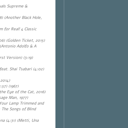
quals Supreme &
) (Another Black Hole,
’m for Real! 4 Classic
06) (Golden Ticket, 2015)
(Antonio Adolfo & A
st Version) (3:19)
feat. Shai Tsabari (4:02)
 2014)
:57) (1967)
the Eye of the Cat, 2016)
sage Man, 1977)
 Your Lamp Trimmed and
 The Songs of Blind
na (4:31) (Metti, Una