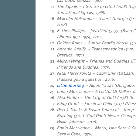
Las 1.000 Danzas, 1967)
The Equals – I Get So Excited (2:28) (E
Sensational Equals, 1968)
Malcolm Holcombe – Sweet Georgia (3:18
2016)
Esther Phillips – Justified (5:35) (Baby I
Albums 1971-1974, 2014)
Golden Rules – Auntie Pearl’s House (3:
Antonio Adolfo – Transamazonica (3:12) 
Brazuca, 1971)
Milton Wright – Friends and Buddies (Fir
(Friends and Buddies, 1975)
Nitai Hershkovits – Dabri Shir (Datlash) 
(I asked you a question, 2016)
Little Journey
– Adios (3:04) (Obrigado,
Ennio Morricone – A Fistful Of Dollars (2
Alex Puddu – The City of Gold (2:38) (In 
Eddy Grant – Jamaican Child (3:17) (Mes
Derek Trucks & Susan Tedeschi – Keep
Burning (3:12) (God Don’t Never Change:
Willie Johnson, 2016)
Ennio Morricone – Metti, Una Sera A Ce
Sera A Cena, 1976)