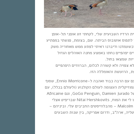
ת הרדיו השבועית שלי, לקחתי זוג אופני תל-אופן
י לתפוס אוטובוס הביתה. שם, בצומת, פגשתי במפתיע
כשעמדנו ודיברנו ראיתי לפתע ממש מאחוריה משק
וזים יפהפיים נחתו באמצע מחנה האוהלים הגדול
יות שמצאו בחול
לא צפויה ולא קשורה לכלום, הברווזים היפהפיים
פת, הרועשת והאומללה הזו
השעתיים השבועיות שלי, הפעם עם הרבה כבוד ואהבה ל-Ennio Morricone, שסוף
מוזיקלית העצומה לעולם הקולנוע (ולעולם בכלל), עם
מוזיקה מהאלבומים החדשים של GoGo Penguin, Damien Jurado, וגם Africaine
808 שהכרתי רק עכשיו והעיפו לי את המוח, Nitai Hershkovits שבריפיט אצלי
בבית, והבלוז של Malcolm Holcombe – מהבלוזיסטים החביבים עלי. וביניהם –
ליה, ארה”ב, ודרום אפריקה, בין שנות השבעים