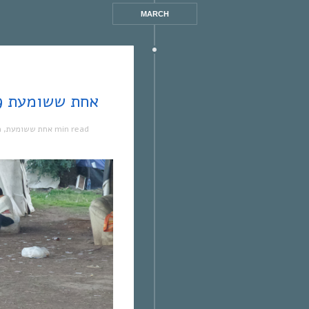
MARCH
אחת ששומעת #219 | 3/3/16 | ברווזים ברכבת
מ
,
אחת ששומעת
1 min read