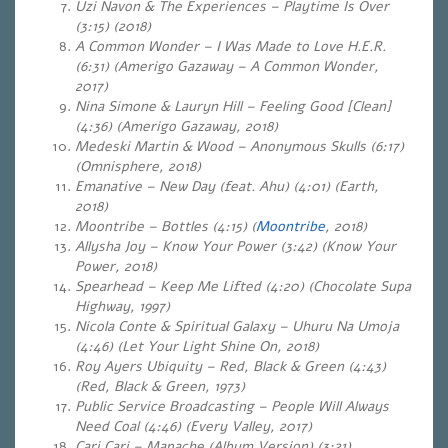
Uzi Navon & The Experiences – Playtime Is Over
(3:15) (2018)
A Common Wonder – I Was Made to Love H.E.R.
(6:31) (Amerigo Gazaway – A Common Wonder,
2017)
Nina Simone & Lauryn Hill – Feeling Good [Clean]
(4:36) (Amerigo Gazaway, 2018)
Medeski Martin & Wood – Anonymous Skulls (6:17)
(Omnisphere, 2018)
Emanative – New Day (feat. Ahu) (4:01) (Earth,
2018)
Moontribe – Bottles (4:15) (
Moontribe
, 2018)
Allysha Joy – Know Your Power (3:42) (Know Your
Power, 2018)
Spearhead – Keep Me Lifted (4:20) (Chocolate Supa
Highway, 1997)
Nicola Conte & Spiritual Galaxy – Uhuru Na Umoja
(4:46) (Let Your Light Shine On, 2018)
Roy Ayers Ubiquity – Red, Black & Green (4:43)
(Red, Black & Green, 1973)
Public Service Broadcasting – People Will Always
Need Coal (4:46) (Every Valley, 2017)
Cari Cari – Mapache (Album Version) (3:21)