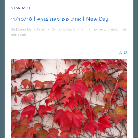
STANDARD
אחת ששומעת #334 | 11/10/18 | New Day
By
Eliana Ben-David
•
On
12/10/2018
•
In
1
•
מוזיקה
,
אחת ששומעת
min read
♫
♫