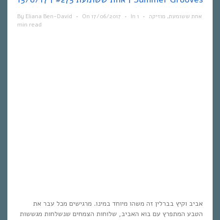
By
Eliana Ben-David
•
On
17/06/2017
•
In
1
•
מוזיקה
,
אחת ששומעת
min read
אביב וקיץ בברלין זה משהו מיוחד במינו. מרגישים מכל עבר את
הטבע המתפרץ עם בוא האביב, שלוחות הצמחים שנשלחות מגששות