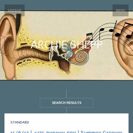
SIDEBAR
MENU
ARCHIE SHEPP
SEARCH RESULTS
STANDARD
אחת ששומעת #275 | 15/6/17 | Summer Grooves