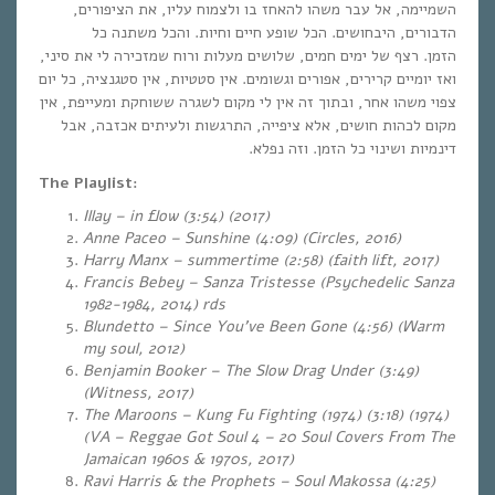
השמיימה, אל עבר משהו להאחז בו ולצמוח עליו, את הציפורים,
הדבורים, היבחושים. הכל שופע חיים וחיות. והכל משתנה כל
הזמן. רצף של ימים חמים, שלושים מעלות ורוח שמזכירה לי את סיני,
ואז יומיים קרירים, אפורים וגשומים. אין סטטיות, אין סטגנציה, כל יום
צפוי משהו אחר, ובתוך זה אין לי מקום לשגרה ששוחקת ומעייפת, אין
מקום לכהות חושים, אלא ציפייה, התרגשות ולעיתים אכזבה, אבל
דינמיות ושינוי כל הזמן. וזה נפלא.
The Playlist:
Illay – in flow (3:54)
(2017)
Anne Paceo – Sunshine (4:09) (Circles, 2016)
Harry Manx – summertime (2:58) (faith lift, 2017)
Francis Bebey – Sanza Tristesse (Psychedelic Sanza
1982-1984, 2014) rds
Blundetto – Since You’ve Been Gone (4:56)
(Warm
my soul, 2012)
Benjamin Booker – The Slow Drag Under (3:49)
(Witness, 2017)
The Maroons – Kung Fu Fighting (1974) (3:18) (1974)
(VA – Reggae Got Soul 4 – 20 Soul Covers From The
Jamaican 1960s & 1970s, 2017)
Ravi Harris & the Prophets – Soul Makossa (4:25)