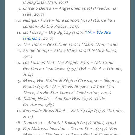
(Funky Sitar Man, 1997)
Chicano Batman – Angel Child (3:19) (Freedom Is
Free, 2017)
Nubiyan Twist – Inna London (3:30) (Dance Inna
London/ All the Pieces, 2017)
Izo Fitzroy – Day By Day (3:49) (
VA – We Are
Friends 2
, 2017)
The Tibbs – Next Time (3:02) (Takin’ Over, 2016)
Archie Shepp – Attica Blues (4:47) (Attica Blues,
1972)
Los Fulanos feat. The Pepper Pots – Latin Soul
Gentleman *exclusive (3:57) (VA – We Are Friends,
2014)
Mavis, Win Butler & Régine Chassagne – Slippery
People (4:56) (VA –
Mavis Staples. I’ll Take You
There, An All-Star Concert Celebration
, 2017)
Talking Heads – And She Was (3:39) (Little
Creatures, 1985)
Renegade Brass Band – Victory Lap (4:39) (Totems,
2017)
Tamikrest – Adoutat Salilagh (2:47) (Kidal, 2017)
Pop Makossa Invasion – Dream Stars (4:47) (Pop
Makossa – The Invasive Dance Beat of Cameroon