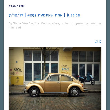
STANDARD
אחת ששומעת #297 | 7/12/17 | Justice
By
Eliana Ben-David
•
On
07/12/2017
•
In
1
•
מוזיקה
,
אחת ששומעת
min read
♫
♫