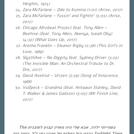
Heights, 1974)
Zara McFarlane – Ode to Kumina (1:01)
(Arise, 2017)
Zara McFarlane – Fussin’ and Fightin’ (5:05)
(Arise,
2017)
Chicago Afrobeat Project feat. Tony Allen –
Beehive (feat. Tony Allen, Akenya, Isaiah Oby)
(4:32) (What Goes Up, 2017)
Aretha Franklin – Eleanor Rigby (2:38)
(This Girl’s in
Love, 1969)
Sly5thAve – No Diggity feat. Sydney Driver (3:25)
(The Invisible Man: An Orchestral Tribute to Dr.
Dre, 2017)
David Axelrod – Urizen (3:59) (Song of Innocence,
1968)
Vulfpeck – Grandma (feat. Antwaun Stanley, David
T. Walker & James Gadson) (5:05)
(Mr Finish Line,
2017)
כשהייתי ילדה, אבא שלי היה מאזין קבוע לתוכנית The
Twilight Time ברדיו קול השלום של אייבי נתן ז”ל. השיר הזה