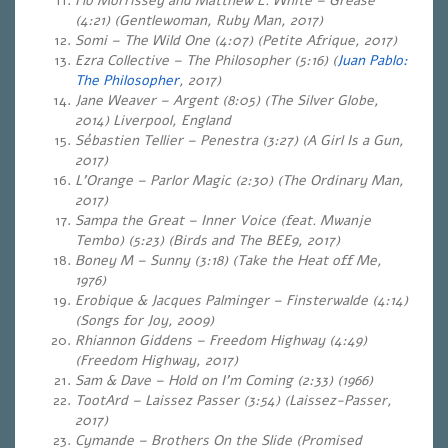
Flo Morrissey and Matthew E. White – Grease
(4:21)
(Gentlewoman, Ruby Man, 2017)
Somi – The Wild One (4:07) (Petite Afrique, 2017)
Ezra Collective – The Philosopher (5:16) (
Juan Pablo:
The Philosopher
, 2017)
Jane Weaver – Argent (8:05) (The Silver Globe,
2014)
Liverpool, England
Sébastien Tellier – Penestra (3:27) (
A Girl Is a Gun,
2017)
L’Orange – Parlor Magic (2:30)
(The Ordinary Man,
2017)
Sampa the Great – Inner Voice (feat. Mwanje
Tembo) (5:23)
(Birds and The BEE9, 2017)
Boney M – Sunny (3:18) (Take the Heat off Me,
1976)
Erobique & Jacques Palminger – Finsterwalde (4:14)
(Songs for Joy, 2009)
Rhiannon Giddens – Freedom Highway (4:49)
(Freedom Highway, 2017)
Sam & Dave – Hold on I’m Coming (2:33) (1966)
TootArd – Laissez Passer (3:54)
(Laissez-Passer,
2017)
Cymande – Brothers On the Slide (Promised