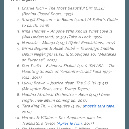
Charlie Rich – The Most Beautiful Girl (2:44)
(Behind Closed Doors, 1973)
Sturgill Simpson – In Bloom (4:00) (A Sailor’s Guide
to Earth, 2016)
Irma Thomas – Anyone Who Knows What Love Is
(Will Understand) (2:56) (Take A Look, 1966)
Namvula – Mbuya (4:43) (Quiet Revolutions, 2017)
Girma Beyene & Akalé Wubé – Tewèdjign Endèhu
(Ahun Negèrign) (3:34) (Éthiopiques 30: “Mistakes
on Purpose”, 2017)
Duo Tsafri – Eshmera Shabat (4:21)
(DA’ASA – The
Haunting Sounds of Yemenite-Israeli Funk 1973-
1984, 2017)
Lucky Brown – Justice (feat. The S.G.’s) (5:47)
(Mesquite Beat, 2017, Tramp Tapes)
Hoodna Afrobeat Orchestra – Alem (4:43)
(new
single, new album coming up, 2017)
Tara King Th. – L’enquête (3:26)
(
mostla tara tape
,
2014)
Heroes & Villains – Des Amphores dans les
Transistors (2:50)
(
Après le Film
, 2017)