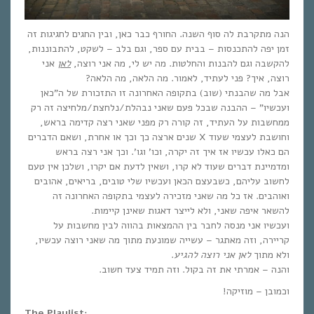
הנה מתקרבת לה סוף השנה. החורף כבר כאן, ובין החגים לחגיגות זה
זמן יפה להתכנסות – בבית עם ספר, וגם בלב – לשקט, להתבוננות,
להקשבה וגם להבנות והחלטות. מה יש לי, מה אני רוצה,
לאן
אני
רוצה, איך? פני לעתיד, לאמור. מה הלאה, מה הלאה?
אבל מה שהבנתי (שוב) בתקופה האחרונה זו התזכורת של ה”כאן
ועכשיו” – ההבנה שבכל פעם שאני נבהלת/נלחצת/מלחיצה זה רק
ממחשבות על העתיד, זה קורה רק מפני שאני רצה קדימה בראש,
וחושבת לעצמי שעוד X שנים ארצה כך וכך או אחרת, ושאם הדברים
הם כאלו עכשיו אז איך זה יקרה, וכו’ וגו’. וכך אני רצה בראש
ומדמיינת דברים שעוד לא קרו, ושאין לדעת אם יקרו, ושלכן אין טעם
לחשוב עליהם, כשבעצם הכאן ועכשיו שלי טובים, בריאים, אהובים
ואוהבים. אז כל מה שאני מזכירה לעצמי בתקופה האחרונה זה
להשאר איפה שאני, ולא לייצר דאגות שאינן קיימות.
ועכשיו אני מנסה לחבר בין ההמצאות בהווה לבין מחשבות על
קריירה, וזה מאתגר – עשייה שמונעת מתוך מה שאני רוצה עכשיו,
.
לאן אני רוצה להגיע
ולא מתוך
והנה – אמרתי את זה בקול. וזה תמיד צעד חשוב.
וכמובן – מוזיקה!
The Playlist: