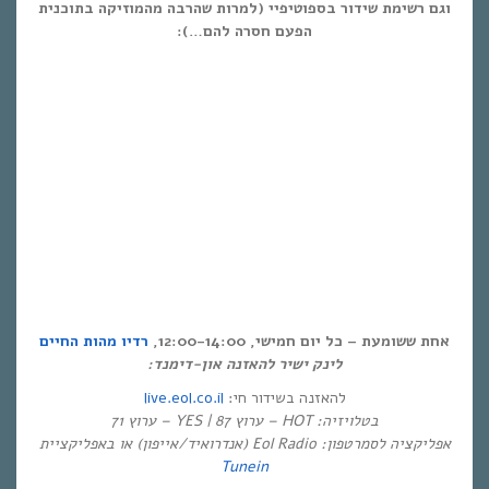
וגם רשימת שידור בספוטיפיי (למרות שהרבה מהמוזיקה בתוכנית
הפעם חסרה להם…):
אחת ששומעת – כל יום חמישי, 12:00-14:00,
רדיו מהות החיים
לינק ישיר להאזנה און-דימנד:
live.eol.co.il
להאזנה בשידור חי:
בטלויזיה: HOT – ערוץ 87 | YES – ערוץ 71
אפליקציה לסמרטפון: Eol Radio (אנדרואיד/אייפון) או באפליקציית
Tunein