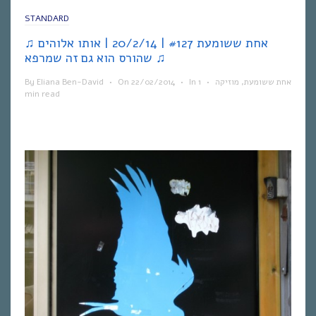
STANDARD
♫ אחת ששומעת #127 | 20/2/14 | אותו אלוהים
שהורס הוא גם זה שמרפא ♫
By
Eliana Ben-David
•
On
22/02/2014
•
In
1
•
מוזיקה
,
אחת ששומעת
min read