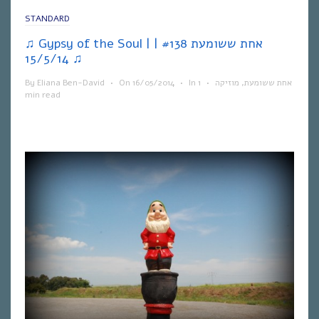
STANDARD
♫ Gypsy of the Soul | אחת ששומעת #138 |
15/5/14 ♫
By
Eliana Ben-David
•
On
16/05/2014
•
In
1
•
מוזיקה
,
אחת ששומעת
min read