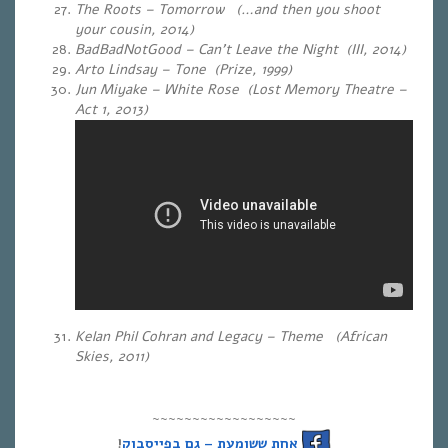
The Roots – Tomorrow (…and then you shoot
your cousin, 2014)
BadBadNotGood – Can’t Leave the Night
(III, 2014)
Arto Lindsay – Tone (Prize, 1999)
Jun Miyake – White Rose (Lost Memory Theatre –
Act 1, 2013)
Kelan Phil Cohran and Legacy – Theme (African
Skies, 2011)
~~~~~~~~~~~~~~~~~~
!
אחת ששומעת – גם בפייסבוק