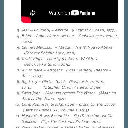
Jean-Luc Ponty – Mirage (Enigmatic Ocean, 1977)
Bibio – Ambivalence Avenue
(Ambivalence Avenue,
2009)
Connan Mockasin – Megumi The Milkyway Above
(Forever Dolphin Love, 2011)
Gruff Rhys – Liberty (Is Where We’ll Be)
(American Interior, 2014)
Jun Miyake – Abshana (Lost Memory Theatre –
Act 1, 2013)
Big Lazy – Glitter Gulch (Postcards from X,
2014) *Stephen Ulrich / Itamar Zigler
Elton John – Madman Across The Water (Madman
Across The Water, 1971)
Chris Robinson Brotherhood – Crash On the Levee
(Betty’s Blends S.F. Volume 1, 2013)
Hypnotic Brass Ensemble – Fly (Featuring Aquilla
Sadallah) (Fly: The Customs Prelude, 2013)
Zvuloon Dub System – Tenesh Kelbe Lay
(Anbessa