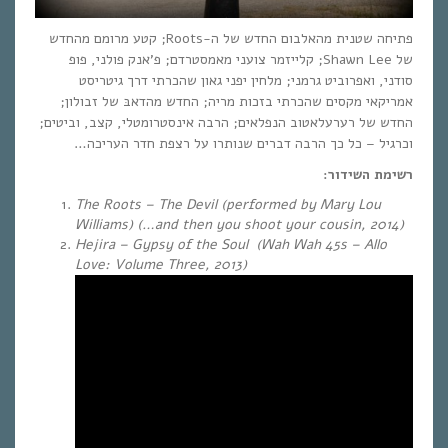
פתיחה שטנית מהאלבום החדש של ה-Roots; קטע מרומם מהחדש
של Shawn Lee; קלייזמר צועני מאמסטרדם; פ’אנק פולני, פופ
סודני, ואפרוביט גרמני; מלחין יפני גאון שהכרתי דרך גיטריסט
אמריקאי מקסים שהכרתי בזכות מריה; החדש מהדאבּ של זבולון;
החדש של רערעלאטוב הנפלאים; הרבה אינסטרומטלי, קצב, וביטים;
וכרגיל – כל כך הרבה דברים שנותרו על רצפת חדר העריכה…
רשימת השידור:
The Roots – The Devil (performed by Mary Lou
Williams) (…and then you shoot your cousin, 2014)
Hejira – Gypsy of the Soul (Wah Wah 45s – Allo
Love: Volume Three, 2013)