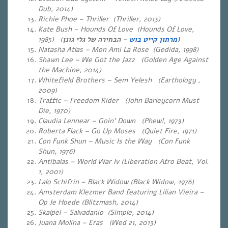
Dub, 2014)
Richie Phoe – Thriller (Thriller, 2013)
Kate Bush – Hounds Of Love (Hounds Of Love,
1985) (
מרתון קייט בוש
– הבחירה של גלי גונן)
Natasha Atlas – Mon Ami La Rose (Gedida, 1998)
Shawn Lee – We Got the Jazz (Golden Age Against
the Machine, 2014)
Whitefield Brothers – Sem Yelesh (Earthology ,
2009)
Traffic – Freedom Rider (John Barleycorn Must
Die, 1970)
Claudia Lennear – Goin’ Down (Phew!, 1973)
Roberta Flack – Go Up Moses (Quiet Fire, 1971)
Con Funk Shun – Music Is the Way (Con Funk
Shun, 1976)
Antibalas – World War Iv (Liberation Afro Beat, Vol.
1, 2001)
Lalo Schifrin – Black Widow (Black Widow, 1976)
Amsterdam Klezmer Band featuring Lilian Vieira –
Op Je Hoede (Blitzmash, 2014)
Skalpel – Salvadanio (Simple, 2014)
Juana Molina – Eras (Wed 21, 2013)