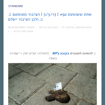
STANDARD
♫ אחת ששומעת #92 | 5/5/13 | הציבור מטומטם
ולכן הציבור ישלם.♫
אחת ששומעת
,
מוזיקה
,
In
•
10/05/2013
On
•
Eliana Ben-David
By
1 min read
צילום
•
♫ להאזנה לתוכנית
בקובץ MP3
(להורדה: קליק ימין + ‘שמירה
בשם’)