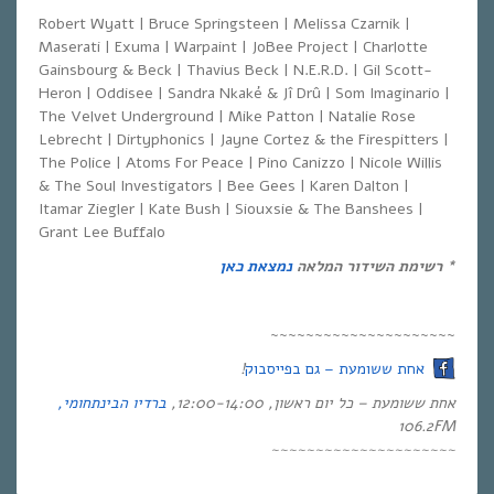
Robert Wyatt | Bruce Springsteen | Melissa Czarnik |
Maserati | Exuma | Warpaint | JoBee Project | Charlotte
Gainsbourg & Beck | Thavius Beck | N.E.R.D. | Gil Scott-
Heron | Oddisee | Sandra Nkaké & Jî Drû | Som Imaginario |
The Velvet Underground | Mike Patton | Natalie Rose
Lebrecht | Dirtyphonics | Jayne Cortez & the Firespitters |
The Police | Atoms For Peace | Pino Canizzo | Nicole Willis
& The Soul Investigators | Bee Gees | Karen Dalton |
Itamar Ziegler | Kate Bush | Siouxsie & The Banshees |
Grant Lee Buffalo
* רשימת השידור המלאה
נמצאת כאן
~~~~~~~~~~~~~~~~~~~~~
אחת ששומעת – גם בפייסבוק
!
אחת ששומעת – כל יום ראשון, 12:00-14:00,
ברדיו הבינתחומי,
106.2
FM
~~~~~~~~~~~~~~~~~~~~~