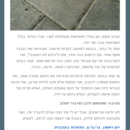
שבוע עמוס. גם בגלל המשימות שעומדות לפני, אבל בעיקר בגלל
המציאות שבה אני חיה.
קמה כל בוקר, נכנסת למחשב לקרוא חדשות, ומרגישה את הכובד
אופף אותי. את הייאוש הזה חוזר, את ה”כלום לא השתנה”, את
הקורבנות של עם שבוחר שוב ושוב בזה שרומס אותו. קמה בבוקר
לאיומים של עוד מלחמה, ומרגישה רמוסה, עייפה, כבדה.
או קמה בבוקר וקוראת עיתונים ומרגישה את הזעם שפורץ ממני, את
המקום שמסרב להכנע, את המקום שלא מוכן להיות קורבן, את הכעס
הנוראי הזה ואת התסכול על העם ששותק ושותק, ושלא מרים קול
זעקה איומה לשמיים, ושלא נלחם על חייו.
הציבור מטומטם ולכן הציבור ישלם.
לא יודעת מה אתכם, אבל יש לי עוד כמה שנים להעביר פה, ואני
מתכוונת להלחם עליהן. בשבת אני יוצאת שוב לרחוב, לצעוק.
יום ראשון, 5/5/13, התארחו בתוכנית
: