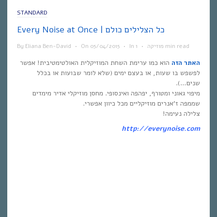
STANDARD
Every Noise at Once | כל הצלילים כולם
1 min read
מוזיקה
•
In
•
05/04/2015
On
•
Eliana Ben-David
By
האתר הזה
הוא כמו ערימת השחת המוזיקלית האולטימטיבית! אפשר
לפשפש בו שעות, או בעצם ימים (שלא לומר שבועות או בכלל
שנים…).
מיפוי גאוני ומטורף, יפהפה ואינסופי. מחסן מוזיקלי אדיר מימדים
שממפה ז’אנרים מוזיקליים מכל כיוון אפשרי.
צלילה נעימה!
http://everynoise.com