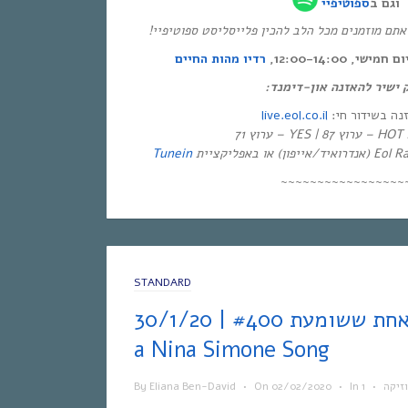
וגם ב
ספוטיפיי
* ם מוזמנים מכל הלב להכין פלייסליסט ספוטיפיי
י, 12:00-14:00
רדיו מהות החיים
ק ישיר להאזנה און-דימנד
live.eol.co.il
זנה בשידור חי
יזיה
Tunein
~~~~~~~~~~~~~~~~~
STANDARD
אחת ששומעת #400 | 30/1/20 | Get to Know
a Nina Simone Song
By
Eliana Ben-David
•
On
02/02/2020
•
In
•
זיקה