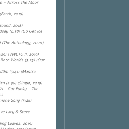
p – Across the Moor
(Earth, 2018)
Sound, 2018)
dsay (4:38) (Go Get Ice
) (The Anthology, 2020)
29) (VWETO II, 2019)
Both Worlds (3:25) (Our
düm (3:41) (Mantra
 (2:56) (Single, 2019)
VA – Gut Funky – The
cs
mone Song (3:28)
eve Lacy & Steve
ling Leaves, 2019)