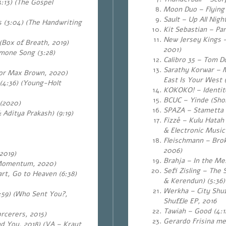
3:13) (The Gospel
Moon Duo – Flying (
Sault – Up All Night
 (3:04) (
The Handwriting
Kit Sebastian – Pa
New Jersey Kings –
(Box of Breath, 2019)
2001)
mone Song (3:28)
Calibro 35 – Tom 
Sarathy Korwar – M
 for Max Brown, 2020)
East Is Your West (
(4:36) (Young-Holt
KOKOKO! – Identité
BCUC – Yinde (Shor
 (2020)
SPAZA – Stametta S
 Aditya Prakash) (9:19)
Fizzè – Kulu Hata
& Electronic Music
Fleischmann – Brok
2006)
2019)
Brahja – In the Mes
 (Momentum, 2020)
Sefi Zisling – The 
rt, Go to Heaven (6:38)
& Kerendun) (5:36)
Werkha – City Shuf
7:59) (Who Sent You?,
Shuffle EP, 2016
Tawiah – Good (4:12
orcerers, 2015)
Gerardo Frisina me
nd You, 2018) (VA – Kraut