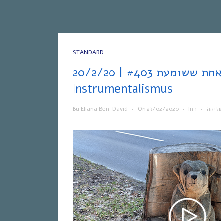
STANDARD
אחת ששומעת #403 | 20/2/20 |
Instrumentalismus
By
Eliana Ben-David
•
On
23/02/2020
•
In
•
וזיקה