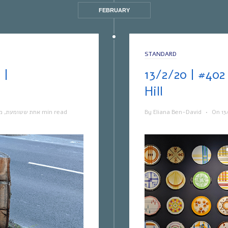
FEBRUARY
STANDARD
אחת ששומעת #402 | 13/2/20 | Up on the
Hill
מ
,
אחת ששומעת
1 min read
By
Eliana Ben-David
•
On
13