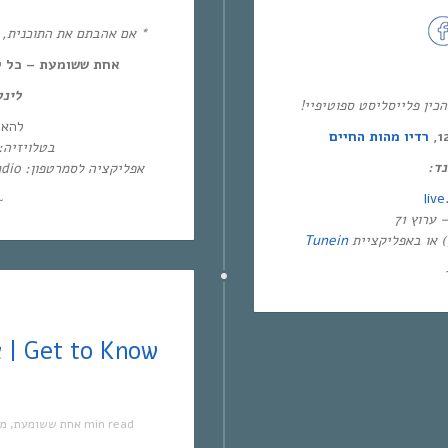
אם אהבתם את התוכנית, את!
אחת ששומעת – כל יום חמיש,
לינ:
* ין פלייסליסט ספוטיפיי
להא:
רדיו מהות החיים
בטלו: HOT – ערוץ 87 | YES – ערוץ 71
מנד
אפליקציה לסמרטפון: Eol Radio (אנדרואיד/אייפון) או באפליקציית
live
~
Tunein
מו
,
אחת ששומעת
1 min read