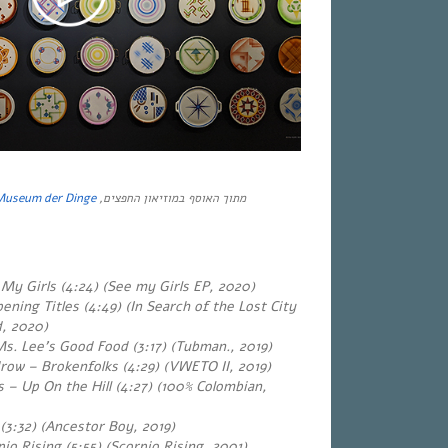
Museum der Dinge
מתוך האוסף במוזיאון החפצים,
 My Girls (4:24) (See my Girls EP, 2020)
ning Titles (4:49) (In Search of the Lost City
, 2020
)
s. Lee’s Good Food (3:17) (Tubman., 2019)
ow – Brokenfolks (4:29) (VWETO II, 2019)
s – Up On the Hill (4:27) (100% Colombian,
(3:32) (Ancestor Boy, 2019)
io Rising (5:55) (Scorpio Rising, 2001)