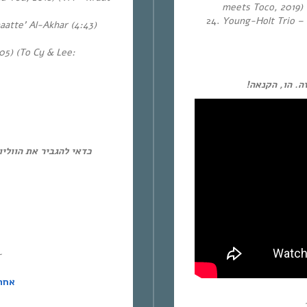
meets Toco, 2019)
Young-Holt Trio – 
aatte’ Al-Akhar (4:43)
05) (To Cy & Lee:
ה. הו, הקנאה
כדאי להגביר את הוולי.
~
אחת