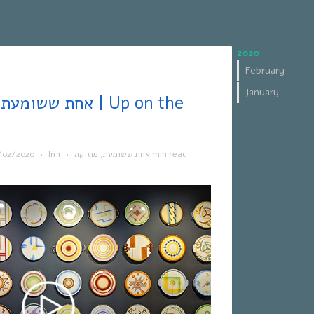
2020
February
January
/02/2020
•
In
•
מוזיקה
,
אחת ששומעת
1 min read