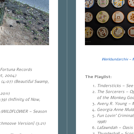
Werkbundarchiv – 
) Fortuna Records
ut, 2004)
The Playlist:
 (4:07) (Beautiful Swamp,
Tindersticks – See
The Sorcerers – Ope
2011)
of the Monkey God
39) (Infinity of Now,
Avery R. Young – M
Georgia Anne Muldr
1) (WILDFLOWER – Season
Fun Lovin’ Criminal
1998)
chmoove Version] (3:21)
Lafawndah – Oasis 
Thunderball – Scorp