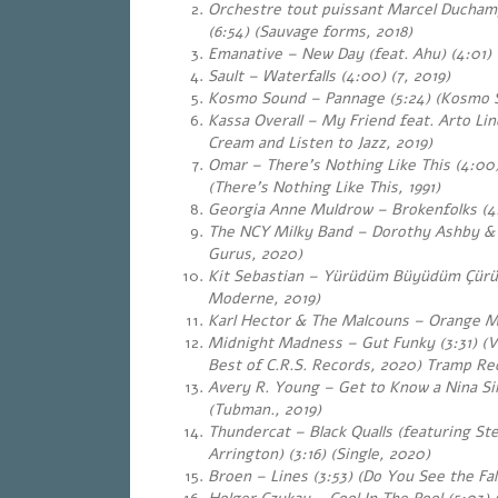
Orchestre tout puissant Marcel Ducham
(6:54) (Sauvage forms, 2018)
Emanative – New Day (feat. Ahu) (4:01) 
Sault – Waterfalls (4:00) (7, 2019)
Kosmo Sound – Pannage (5:24) (Kosmo 
Kassa Overall – My Friend feat. Arto Lin
Cream and Listen to Jazz, 2019)
Omar – There’s Nothing Like This (4:00
(There’s Nothing Like This, 1991)
Georgia Anne Muldrow – Brokenfolks (4:
The NCY Milky Band – Dorothy Ashby & 
Gurus, 2020)
Kit Sebastian – Yürüdüm Büyüdüm Çürü
Moderne, 2019)
Karl Hector & The Malcouns – Orange Man
Midnight Madness – Gut Funky (3:31) (
Best of C.R.S. Records, 2020) Tramp Re
Avery R. Young – Get to Know a Nina Si
(Tubman., 2019)
Thundercat – Black Qualls (featuring St
Arrington) (3:16) (Single, 2020)
Broen – Lines (3:53) (Do You See the Fal