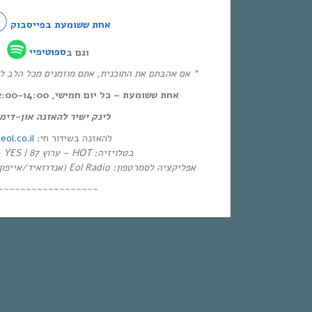
אחת ששומעת בפייסבוק
וגם ב
ספוטיפיי
אם אהבתם את התוכנית, אתם מוזמנים מכל הלב להכ!
אחת ששומעת – כל יום חמישי, 12:00-14:00,
לינק ישיר להאזנה און-די:
.eol.co.il
להאזנה בשידור חי:
בטלויזיה: HOT – ערוץ 87 | YES – ערוץ 71
אפליקציה לסמרטפון: Eol Radio (אנדרואיד/אייפון) או באפליקציית
~~~~~~~~~~~~~~~~~~