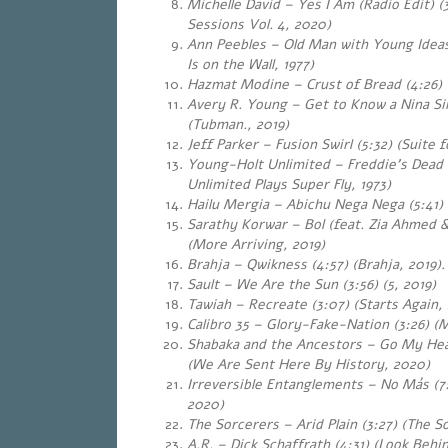
Michelle David – Yes I Am (Radio Edit) (
Sessions Vol. 4, 2020)
Ann Peebles – Old Man with Young Ideas
Is on the Wall, 1977)
Hazmat Modine – Crust of Bread (4:26)
Avery R. Young – Get to Know a Nina Si
(Tubman., 2019)
Jeff Parker – Fusion Swirl (5:32) (Suite
Young-Holt Unlimited – Freddie’s Dead 
Unlimited Plays Super Fly, 1973)
Hailu Mergia – Abichu Nega Nega (5:41)
Sarathy Korwar – Bol (feat. Zia Ahmed &
(More Arriving, 2019)
Brahja – Qwikness (4:57) (Brahja, 2019).
Sault – We Are the Sun (3:56) (5, 2019)
Tawiah – Recreate (3:07) (Starts Again, 
Calibro 35 – Glory-Fake-Nation (3:26)
Shabaka and the Ancestors – Go My Hea
(We Are Sent Here By History, 2020)
Irreversible Entanglements – No Más (
2020)
The Sorcerers – Arid Plain (3:27) (The S
A.R. – Dick Schaffrath (4:31) (Look Behi