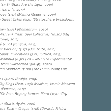
4:38) (Stars Are the Light, 2019)
 (4:15) (5, 2019)
ngea (4:17) (Mantra Moderne, 2019)
 Sweet Cakes (5:21) (Stratosphere breakdown,
Down (4:22) (Momentum, 2020)
ishrank (Feat. Upaj Collective) (10:20) (My
Live), 2018)
 (4:10) (fongola, 2019)
t Version) (5:17) (Our Truth, 2016)
puit: Invocations (3:21) (SPAZA, 2019)
h Mamnua (4:52) (VA – INTENTA Experimental
 from Switzerland 1981-93, 2020)
en Monitors (7:08) (The Humbucking Coil,
s (9:00) (Brahja, 2019)
Sky Sings (Feat.
Layla Moallem, Jasmin Moallem
 (Expanse, 2019)
fle feat. Bryony Jarman-Pinto (3:51) (City
) (Starts Again, 2019)
ets Toco – Craque (4:18) (Gerardo Frisina