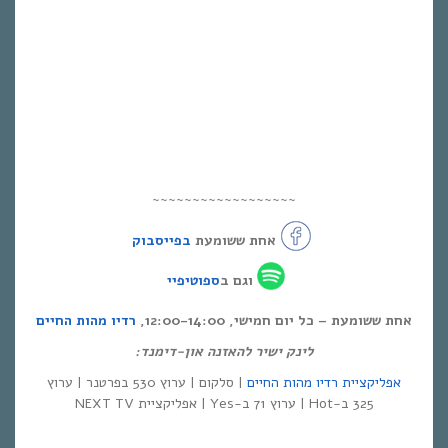
~~~~~~~~~~~~~~~~~~
אחת ששומעת
בפייסבוק
וגם ב
ספוטיפיי
אחת ששומעת – כל יום חמישי, 12:00-14:00,
רדיו מהות החיים
לינק ישיר להאזנה און-דימנד:
אפליקציית רדיו מהות החיים
| סלקום | ערוץ 530 בפרטנר | ערוץ
325 ב-Hot | ערוץ 71 ב-Yes | אפליקציית NEXT TV