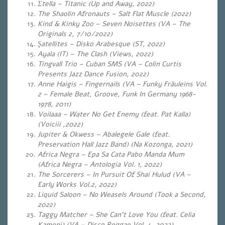
Σtella – Titanic (Up and Away, 2022)
The Shaolin Afronauts – Salt Flat Muscle (2022)
Kind & Kinky Zoo – Seven Noisettes (VA – The
Originals 2, 7/10/2022)
Şatellites – Disko Arabesque (ST, 2022)
Ayala (IT) – The Clash (Views, 2022)
Tingvall Trio – Cuban SMS (VA – Colin Curtis
Presents Jazz Dance Fusion, 2022)
Anne Haigis – Fingernails (VA – Funky Fräuleins Vol.
2 – Female Beat, Groove, Funk In Germany 1968-
1978, 2011)
Voilaaa – Water No Get Enemy (feat. Pat Kalla)
(Voiciii ,2022)
Jupiter & Okwess – Abalegele Gale (feat.
Preservation Hall Jazz Band) (Na Kozonga, 2021)
Africa Negra – Epa Sa Cata Pabo Manda Mum
(Africa Negra – Antologia Vol. 1, 2022)
The Sorcerers – In Pursuit Of Shai Hulud (VA –
Early Works Vol.2, 2022)
Liquid Saloon – No Weasels Around (Took a Second,
2022)
Taggy Matcher – She Can’t Love You (feat. Celia
Kameni) (VA – Disco Reggae Vol. 4, 2022)