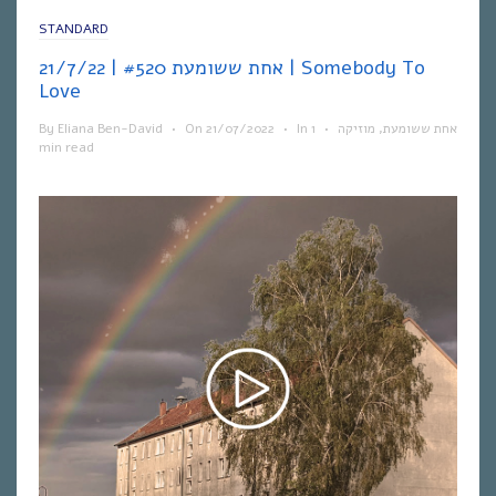
STANDARD
אחת ששומעת #520 | 21/7/22 | Somebody To
Love
By
Eliana Ben-David
•
On
21/07/2022
•
In
1
•
מוזיקה
,
אחת ששומעת
min read