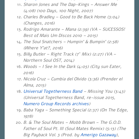
Sharon Jones and The Dap-Kings – Answer Me
(4:08) (100 Days, 100 Night, 2007)
Charles Bradley – Good to Be Back Home (3:04)
(Changes, 2016)
Rodrigo Amarante – Mana (2:39) (VA – SUCESSOS!
Best of Mais Um Discos 2010 – 2015)
The Soul Snatchers – Humpin’ & Bumpin’ (2:58)
(Where Y’at?, 2016)
Billy Butler – Right Track (7″ Mix) (2:27) (VA –
Northern Soul OST, 2014)
Woods – I See In the Dark (4:05) (City sun Eater,
2016)
Nicola Cruz – Cumbia del Olvido (3:36) (Prender el
Alma, 2015)
Universal Togetherness Band
– Missing You (3:43)
(Universal Togetherness Band, re-issue 2015,
Numero Group Records archives
)
Baba Yaga – Something Special (2:37) (On The Edge,
1978)
B. & The Soul Mates – Mobb Brown – The G.O.D.
Father of Soul Pt. III (Soul Mates Remix) (5:13) (The
Big Payback Vol. 3 (Prod. by
Amerigo Gazaway
),