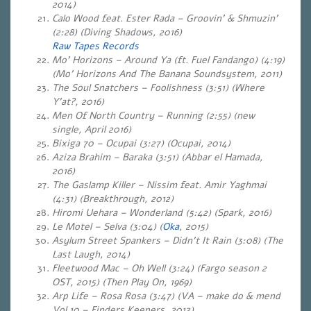
2014)
Calo Wood feat. Ester Rada – Groovin’ & Shmuzin’
(2:28) (Diving Shadows, 2016)
Raw Tapes Records
Mo’ Horizons – Around Ya (ft. Fuel Fandango) (4:19)
(Mo’ Horizons And The Banana Soundsystem, 2011)
The Soul Snatchers – Foolishness (3:51) (Where
Y’at?, 2016)
Men Of North Country – Running (2:55) (new
single, April 2016)
Bixiga 70 – Ocupai (3:27) (Ocupai, 2014)
Aziza Brahim – Baraka (3:51) (Abbar el Hamada,
2016)
The Gaslamp Killer – Nissim feat. Amir Yaghmai
(4:31) (Breakthrough, 2012)
Hiromi Uehara – Wonderland (5:42) (Spark, 2016)
Le Motel – Selva (3:04)
(
Oka
, 2015)
Asylum Street Spankers – Didn’t It Rain (3:08) (The
Last Laugh, 2014)
Fleetwood Mac – Oh Well (3:24) (Fargo season 2
OST, 2015) (Then Play On, 1969)
Arp Life – Rosa Rosa (3:47) (VA – make do & mend
Vol 10 – Finders Keepers, 2012)