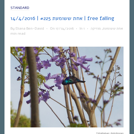
STANDARD
אחת ששומעת #225 | 14/4/2016 | free falling
By
Eliana Ben-David
•
On
17/04/2016
•
In
1
•
מוזיקה
,
אחת ששומעת
min read
שעתיים שמחות!