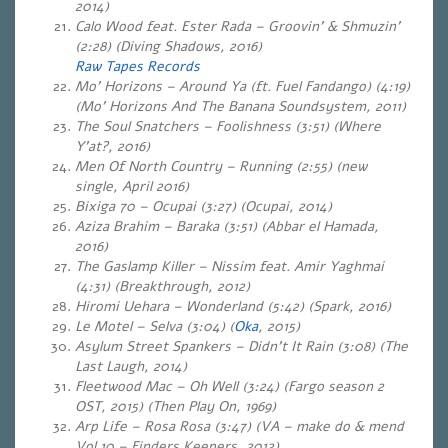
2014)
Calo Wood feat. Ester Rada – Groovin’ & Shmuzin’
(2:28) (Diving Shadows, 2016)
Raw Tapes Records
Mo’ Horizons – Around Ya (ft. Fuel Fandango) (4:19)
(Mo’ Horizons And The Banana Soundsystem, 2011)
The Soul Snatchers – Foolishness (3:51) (Where
Y’at?, 2016)
Men Of North Country – Running (2:55) (new
single, April 2016)
Bixiga 70 – Ocupai (3:27) (Ocupai, 2014)
Aziza Brahim – Baraka (3:51) (Abbar el Hamada,
2016)
The Gaslamp Killer – Nissim feat. Amir Yaghmai
(4:31) (Breakthrough, 2012)
Hiromi Uehara – Wonderland (5:42) (Spark, 2016)
Le Motel – Selva (3:04)
(
Oka
, 2015)
Asylum Street Spankers – Didn’t It Rain (3:08) (The
Last Laugh, 2014)
Fleetwood Mac – Oh Well (3:24) (Fargo season 2
OST, 2015) (Then Play On, 1969)
Arp Life – Rosa Rosa (3:47) (VA – make do & mend
Vol 10 – Finders Keepers, 2012)