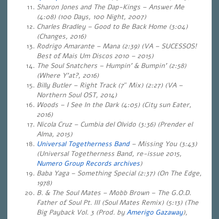
Sharon Jones and The Dap-Kings – Answer Me
(4:08) (100 Days, 100 Night, 2007)
Charles Bradley – Good to Be Back Home (3:04)
(Changes, 2016)
Rodrigo Amarante – Mana (2:39) (VA – SUCESSOS!
Best of Mais Um Discos 2010 – 2015)
The Soul Snatchers – Humpin’ & Bumpin’ (2:58)
(Where Y’at?, 2016)
Billy Butler – Right Track (7″ Mix) (2:27) (VA –
Northern Soul OST, 2014)
Woods – I See In the Dark (4:05) (City sun Eater,
2016)
Nicola Cruz – Cumbia del Olvido (3:36) (Prender el
Alma, 2015)
Universal Togetherness Band
– Missing You (3:43)
(Universal Togetherness Band, re-issue 2015,
Numero Group Records archives
)
Baba Yaga – Something Special (2:37) (On The Edge,
1978)
B. & The Soul Mates – Mobb Brown – The G.O.D.
Father of Soul Pt. III (Soul Mates Remix) (5:13) (The
Big Payback Vol. 3 (Prod. by
Amerigo Gazaway
),