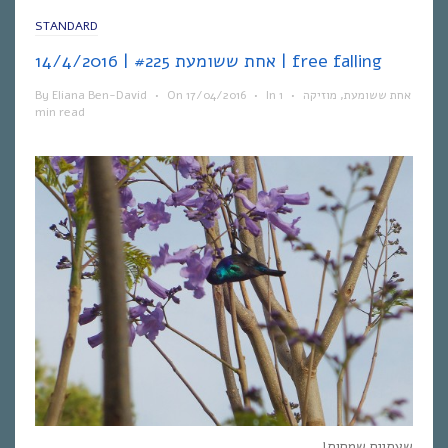
STANDARD
אחת ששומעת #225 | 14/4/2016 | free falling
By
Eliana Ben-David
•
On
17/04/2016
•
In
1
•
מוזיקה
,
אחת ששומעת
min read
שעתיים שמחות!