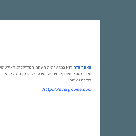
האתר הזה
הוא כמו ערימת השחת המוזיקלית האולטימט
מיפוי גאוני ומטורף, יפהפה ואינסופי. מחסן מוזיקלי אדי
צלילה נעימה!
http://everynoise.com