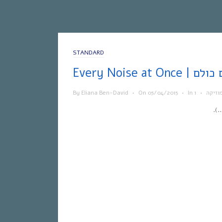
STANDARD
 הצלילים כולם
וזיקה
•
In
•
05/04/2015
On
•
Eliana Ben-David
By
).