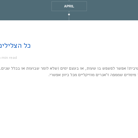
APRIL
Every Noise at Once | כל
1 min read
מ
יבית! אפשר לפשפש בו שעות, או בעצם ימים (שלא לומר שבועות או בכלל שנים…
ר מימדים שממפה ז’אנרים מוזיקליים מכל כיוון אפשרי.