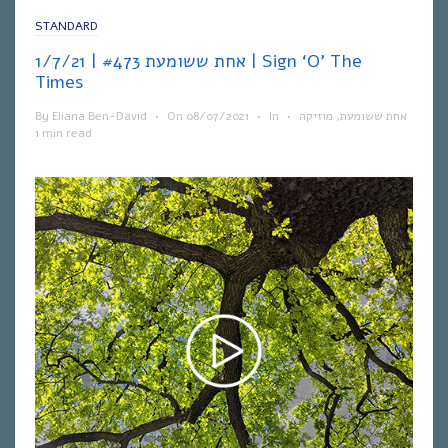
STANDARD
אחת ששומעת #473 | 1/7/21 | Sign ‘O’ The
Times
By
Eliana Ben-David
•
On
08/07/2021
•
In
•
מוזיקה
,
אחת ששומעת
1 min read