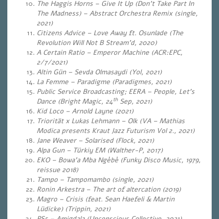
The Haggis Horns – Give It Up (Don’t Take Part In
The Madness) – Abstract Orchestra Remix (single,
2021)
Citizens Advice – Love Away ft. Osunlade (The
Revolution Will Not B Stream’d, 2020)
A Certain Ratio – Emperor Machine (ACR:EPC,
2/7/2021)
Altin Gün – Sevda Olmasaydi (Yol, 2021)
La Femme – Paradigme (Paradigmes, 2021)
Public Service Broadcasting; EERA – People, Let’s
th
Dance (Bright Magic, 24
Sep, 2021)
Kid Loco – Arnold Layne (2021)
Triorität x Lukas Lehmann – Olk (VA – Mathias
Modica presents Kraut Jazz Futurism Vol 2., 2021)
Jane Weaver – Solarised (Flock, 2021)
Alpa Gun – Türkiy EM (Walther-P, 2017)
EKO – Bowa’a Mba Ngèbè (Funky Disco Music, 1979,
reissue 2018)
Tampo – Tampomambo (single, 2021)
Ronin Arkestra – The art of altercation (2019)
Magro – Crisis (feat. Sean Haefeli & Martin
Lüdicke) (Trippin, 2021)
PS5 – Amigdala (Unconscious Collective, 2021)