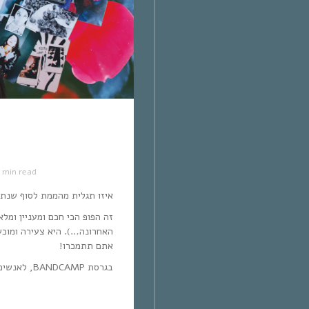
1 min read
איזו תגלית מהממת לסוף שנת 2020 (גוד בלס סיכומי שנה של אנשים טובים
זה הפופ הכי חכם ומעניין ומ
האחרונה…). היא צעירה ומוכשר
אתם תתמכרו!
בגרסת BANDCAMP, לאנשים הטובים שביננו: