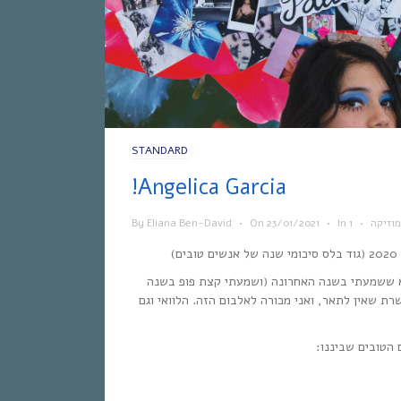
STANDARD
!Angelica Garcia
מוזיקה
•
In
•
23/01/2021
On
•
Eliana Ben-David
By
)
לא ששמעתי בשנה האחרונה (ושמעתי קצת פופ בשנה
ת שאין לתאר, ואני מכורה לאלבום הזה. הלוואי וגם