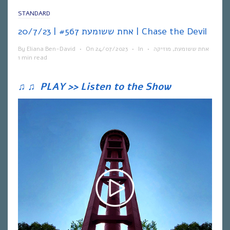
STANDARD
אחת ששומעת #567 | 20/7/23 | Chase the Devil
By
Eliana Ben-David
•
On
24/07/2023
•
In
•
מוזיקה
,
אחת ששומעת
1 min read
♫
♫
PLAY >> Listen to the Show