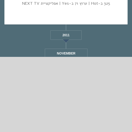
325 ב-Hot | ערוץ 71 ב-Yes | אפליקציית NEXT TV
2011
NOVEMBER
STANDARD
אחת ששומעת #521 | 28/7/22 | Searching The
Circle
By
Eliana Ben-David
•
On
28/07/2022
•
In
•
מוזיקה
,
אחת ששומעת
1 min read