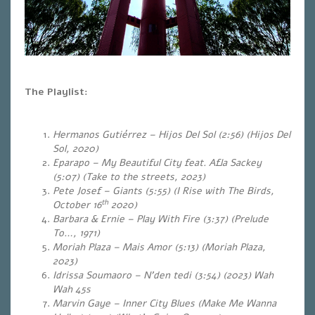
The Playlist:
Hermanos Gutiérrez – Hijos Del Sol (2:56) (Hijos Del
Sol, 2020)
Eparapo – My Beautiful City feat. Afla Sackey
(5:07) (Take to the streets, 2023)
Pete Josef – Giants (5:55) (I Rise with The Birds,
th
October 16
2020)
Barbara & Ernie – Play With Fire (3:37
) (Prelude
To…, 1971)
Moriah Plaza – Mais Amor (5:13)
(Moriah Plaza,
2023)
Idrissa Soumaoro – N’den tedi (3:54) (2023) Wah
Wah 45s
Marvin Gaye – Inner City Blues (Make Me Wanna