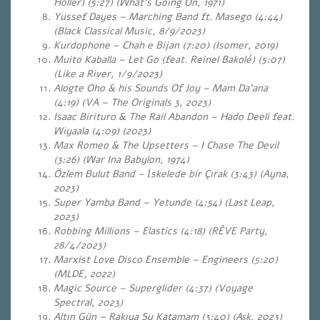
Holler) (5:27) (What’s Going On, 1971)
Yussef Dayes – Marching Band ft. Masego (4:44)
(Black Classical Music, 8/9/2023)
Kurdophone – Chah e Bijan (7:20) (Isomer, 2019)
Muito Kaballa – Let Go (feat. Reinel Bakolé) (5:07)
(Like a River, 1/9/2023)
Alogte Oho & his Sounds Of Joy – Mam Da’ana
(4:19) (VA – The Originals 3, 2023)
Isaac Birituro & The Rail Abandon – Hado Deeli feat.
Wiyaala (4:09) (2023)
Max Romeo & The Upsetters – I Chase The Devil
(3:26) (War Ina Babylon, 1974)
Özlem Bulut Band – İskelede bir Çırak (3:43) (Ayna,
2023)
Super Yamba Band – Yetunde (4:54) (Last Leap,
2023)
Robbing Millions – Elastics (4:18)
(RÊVE Party,
28/4/2023)
Marxist Love Disco Ensemble – Engineers (5:20)
(MLDE, 2022)
Magic Source – Superglider (4:37)
(Voyage
Spectral, 2023)
Altın Gün – Rakıya Su Katamam (3:40)
(Aşk, 2023)