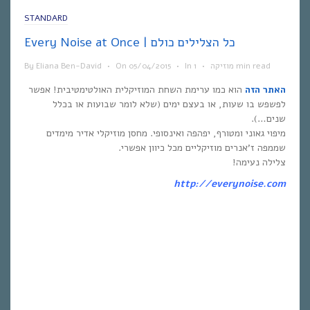
STANDARD
Every Noise at Once | כל הצלילים כולם
1 min read
מוזיקה
•
In
•
05/04/2015
On
•
Eliana Ben-David
By
האתר הזה
הוא כמו ערימת השחת המוזיקלית האולטימטיבית! אפשר
לפשפש בו שעות, או בעצם ימים (שלא לומר שבועות או בכלל
שנים…).
מיפוי גאוני ומטורף, יפהפה ואינסופי. מחסן מוזיקלי אדיר מימדים
שממפה ז’אנרים מוזיקליים מכל כיוון אפשרי.
צלילה נעימה!
http://everynoise.com