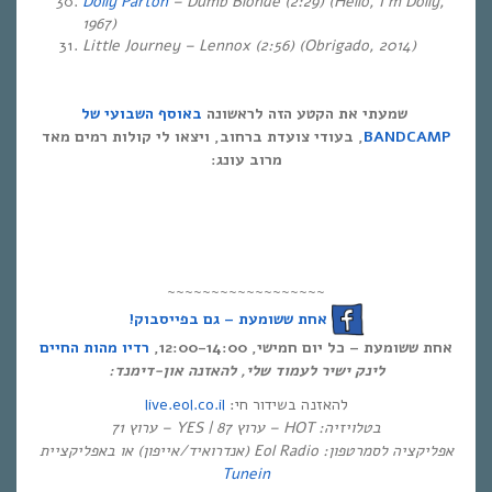
Dolly Parton
– Dumb Blonde (2:29) (Hello, I’m Dolly,
1967)
Little Journey – Lennox (2:56) (Obrigado, 2014)
שמעתי את הקטע הזה לראשונה
באוסף השבועי של
, בעודי צועדת ברחוב, ויצאו לי קולות רמים מאד
BANDCAMP
מרוב עונג:
~~~~~~~~~~~~~~~~~~
אחת ששומעת – גם בפייסבוק!
אחת ששומעת – כל יום חמישי, 12:00-14:00,
רדיו מהות החיים
לינק ישיר לעמוד שלי, להאזנה און-דימנד:
live.eol.co.il
להאזנה בשידור חי:
בטלויזיה: HOT – ערוץ 87 | YES – ערוץ 71
אפליקציה לסמרטפון: Eol Radio (אנדרואיד/אייפון) או באפליקציית
Tunein