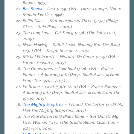
Bayou, 1975)
Bas Sheva
– Lust (2:59) (VA – Ultra-Lounge, Vol. 1:
Mondo Exotica, 1996)
Philip Glass – Metamorphosis Three (5:32) (Philip
Glass – Solo Piano, 2000)
The Long Lost – Cat Fancy (2:36) (The Long Lost,
2009)
Noah Hawley – Didn’t Leave Nobody But The Baby
(1:32) (VA – Fargo: Season 2, 2015)
Michel Polnareff – Histoire De Coeur (2:49) (VA –
Fargo: Season 2, 2015)
The Gemstones – Cold Soul (3:26) (VA – Praise
Poems – A Journey Into Deep, Soulful Jazz & Funk
From The 1970s, 2015)
Ee Stone – what is life (2:21) (VA – Praise Poems –
A Journey Into Deep, Soulful Jazz & Funk From The
1970s, 2015)
The Mighty Sceptres
– I Found The Letter (3:16) (All
Hail The Mighty Sceptres!, 2015)
The Paul Butterfield Blues Band – Get Out Of My
Life, Woman (3:13) (The Studio Album Collection –
1965-1971, 2015)