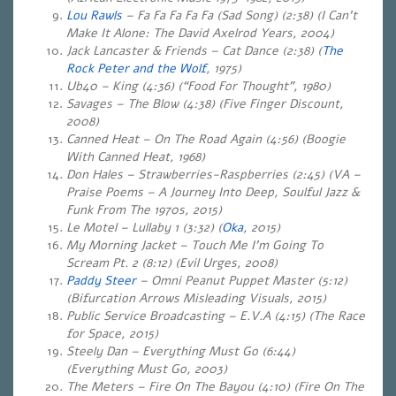
Lou Rawls
– Fa Fa Fa Fa Fa (Sad Song) (2:38) (I Can’t
Make It Alone: The David Axelrod Years, 2004)
Jack Lancaster & Friends – Cat Dance (2:38) (
The
Rock Peter and the Wolf
, 1975)
Ub40 – King (4:36) (“Food For Thought”, 1980)
Savages – The Blow (4:38) (Five Finger Discount,
2008)
Canned Heat – On The Road Again (4:56) (Boogie
With Canned Heat, 1968)
Don Hales – Strawberries-Raspberries (2:45) (VA –
Praise Poems – A Journey Into Deep, Soulful Jazz &
Funk From The 1970s, 2015)
Le Motel – Lullaby 1 (3:32) (
Oka
, 2015)
My Morning Jacket – Touch Me I’m Going To
Scream Pt. 2 (8:12) (Evil Urges, 2008)
Paddy Steer
– Omni Peanut Puppet Master (5:12)
(Bifurcation Arrows Misleading Visuals, 2015)
Public Service Broadcasting – E.V.A (4:15) (The Race
for Space, 2015)
Steely Dan – Everything Must Go (6:44)
(Everything Must Go, 2003)
The Meters – Fire On The Bayou (4:10) (Fire On The