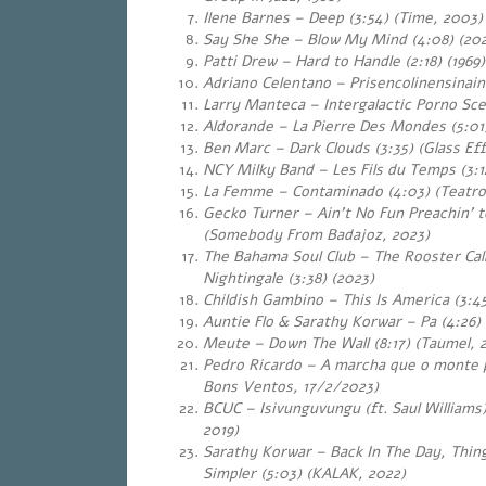
Ilene Barnes – Deep (3:54) (Time, 2003
Say She She – Blow My Mind (4:08) (20
Patti Drew – Hard to Handle (2:18) (1969
Adriano Celentano – Prisencolinensinainc
Larry Manteca – Intergalactic Porno Sce
Aldorande – La Pierre Des Mondes (5:01
Ben Marc – Dark Clouds (3:35) (Glass Eff
NCY Milky Band – Les Fils du Temps (3:1
La Femme – Contaminado (4:03) (Teatro
Gecko Turner – Ain’t No Fun Preachin’ t
(Somebody From Badajoz, 2023)
The Bahama Soul Club – The Rooster Call
Nightingale (3:38) (2023)
Childish Gambino – This Is America (3:45
Auntie Flo & Sarathy Korwar – Pa (4:26)
Meute – Down The Wall (8:17) (Taumel, 
Pedro Ricardo – A marcha que o monte 
Bons Ventos, 17/2/2023)
BCUC – Isivunguvungu (ft. Saul Williams)
2019)
Sarathy Korwar – Back In The Day, Thi
Simpler (5:03) (KALAK, 2022)