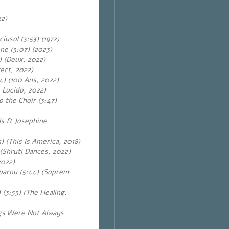
)
22)
)
iusol (3:53) (1972)
ne (3:07) (2023)
) (Deux, 2022)
ect, 2022)
4) (100 Ans, 2022)
 Lucido, 2022)
o the Choir (3:47)
s ft Josephine
) (This Is America, 2018)
 (Shruti Dances, 2022)
2022)
parou (5:44) (Soprem
 (3:53) (The Healing,
ngs Were Not Always