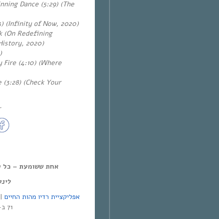
nning Dance (5:29) (The
) (Infinity of Now, 2020)
k (On Redefining
History, 2020)
)
 Fire (4:10) (Where
 (3:28) (Check Your
~
אחת ששומעת – כל יום חמיש,
לינ:
אפליקציית רדיו מהות החיים
71 ב-Yes | אפליקציית NEXT TV