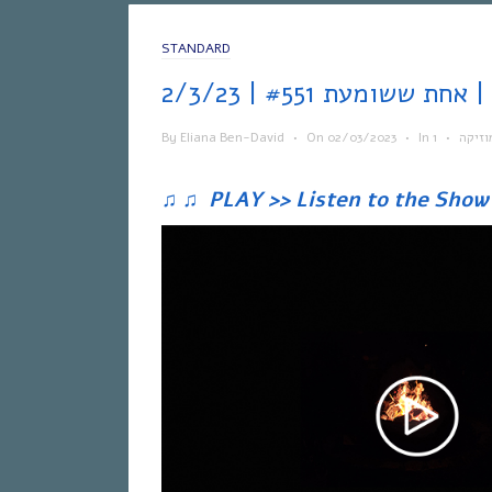
STANDARD
# | 2/3/23
By
Eliana Ben-David
•
On
02/03/2023
•
In
•
וזיקה
♫
♫
PLAY >> Listen to the Show