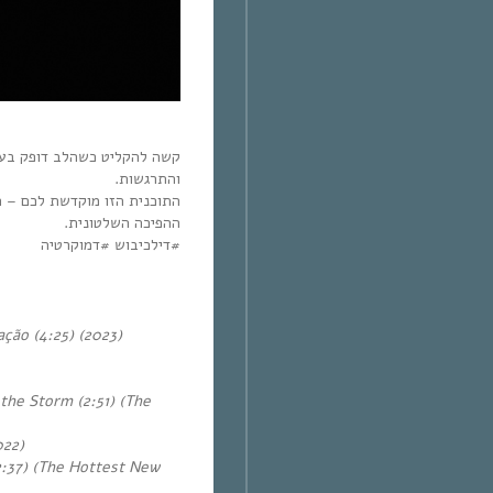
קשה להקליט כשהלב דופק בעוז
והתרגשות.
התוכנית הזו מוקדשת לכם – ה
ההפיכה השלטונית.
#דילכיבוש #דמוקרטיה
̧ão (4:25) (2023)
the Storm (2:51) (The
022)
2:37) (The Hottest New