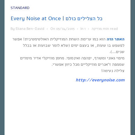
STANDARD
Every Noise at Once | כל הצלילים כולם
1 min read
מוזיקה
•
In
•
05/04/2015
On
•
Eliana Ben-David
By
האתר הזה
הוא כמו ערימת השחת המוזיקלית האולטימטיבית! אפשר
לפשפש בו שעות, או בעצם ימים (שלא לומר שבועות או בכלל
שנים…).
מיפוי גאוני ומטורף, יפהפה ואינסופי. מחסן מוזיקלי אדיר מימדים
שממפה ז’אנרים מוזיקליים מכל כיוון אפשרי.
צלילה נעימה!
http://everynoise.com