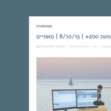
STANDARD
8/1 | מאתיים
By
Eliana Ben-David
•
On
10/10/2015
•
In
•
מוזיקה