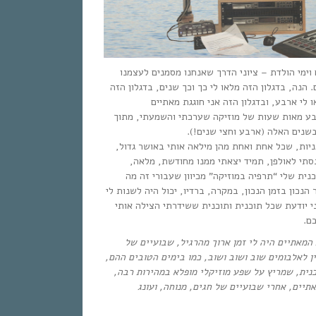
וימי הולדת – ציוני הדרך שאנחנו מסמנים לעצמנו
 הנה, בדגלון הזה מלאו לי כך וכך שנים, בדגלון הזה
 לי ארבע, ובדגלון הזה אני חוגגת מאתיים
רבע מאות שעות של מוזיקה שערכתי והשמעתי, מתוך
 בשנים האלה (ארבע וחצי שנים
כניות, שכל אחת ואחת מהן מילאה אותי באושר גדול
נסתי לאולפן, תמיד יצאתי ממנו מחודשת, מלאה
נית שלי “תרפיה במוזיקה” מכיוון שעבורי זה מה
נכון בזמן הנכון, במקרה, ברדיו, יכול היה לשנות לי
י יודעת שכל תוכנית ותוכנית ששידרתי הצילה אותי
כם
* המאתיים היה לי זמן ארוך מהרגיל, שבועיים של
ין לאלבומים שוב ושוב ושוב, כמו בימים הטובים ההם
וכנית, שמריץ על שפע מוזיקלי מופלא במהירות רבה
אתיים, אחרי שבועיים של חגים, מנוחה, ועונג