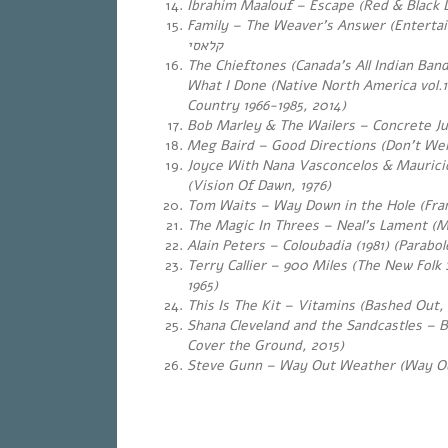
Ibrahim Maalouf – Escape (Red & Black L
Family – The Weaver’s Answer (Entertainment,
קלאסי
The Chieftones (Canada’s All Indian Band
What I Done (Native North America vol.1:
Country 1966-1985, 2014)
Bob Marley & The Wailers – Concrete Jun
Meg Baird – Good Directions (Don’t Wei
Joyce With Nana Vasconcelos & Mauric
(Vision Of Dawn, 1976)
Tom Waits – Way Down in the Hole (Fran
The Magic In Threes – Neal’s Lament (Ma
Alain Peters – Coloubadia (1981) (Parabol
Terry Callier – 900 Miles (The New Folk 
1965)
This Is The Kit – Vitamins (Bashed Out
Shana Cleveland and the Sandcastles – 
Cover the Ground, 2015)
Steve Gunn – Way Out Weather (Way Ou