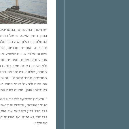
יש משהו במספרים, בתאריכים 
בתוך הזמן האינסופי של החיים.
התחלתי, בדגלון הזה כבר מלאו
תוכניות. מאתיים תוכניות, א
עשרות אלפי שירים ששמעתי!).
ארבע וחצי שנים, מאתיים תו,
ולא משנה באיזה מצב רוח נכ,
שמחה, שלווה. כיניתי את התוכ
שמוזיקה תמיד עשתה – והשיר ה
את היום ולהציל אותי ממש. אנ
באיזשהו אופן. מקווה שגם את.
ומעניין שדווקא לפני תוכנית 
חגים וחופשה, והזדמנות להאז,
בלי הדד ליין השבועי של הת,
בלי זמן לשהייה. אז תוכנית מ
מוזיקלי.