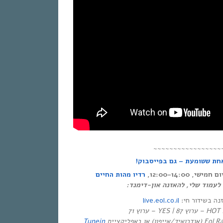
~~~~~~~~~~~~~~~~~
אחת ששומעת – גם בפייסבוק
י, 12:00-14:00
רדיו מהות החיים
ר לעמוד שלי, להאזנה און-דימנד
live.eol.co.il
זנה בשידור חי
יזיה
Tunein