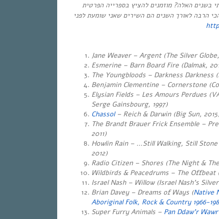
** שנים האלה? מוזמנים להציץ בספרייה הפרטית
הכי הרבה לאורך השנים הם השירים שאני שומעת לפני
htt
Jane Weaver – Argent (The Silver Globe,
Esmerine – Barn Board Fire (Dalmak, 20
The Youngbloods – Darkness Darkness (
Benjamin Clementine – Cornerstone (Cor
Elysian Fields – Les Amours Perdues (V
Serge Gainsbourg, 1997)
Chassol
– Reich & Darwin (Big Sun, 
The Brandt Brauer Frick Ensemble – Pr
2011)
Howlin Rain – …Still Walking, Still Ston
2012)
Radio Citizen – Shores (The Night & The
Wildbirds & Peacedrums – The Offbeat
Israel Nash – Willow (Israel Nash’s Silve
Brian Davey – Dreams of Ways (
Native 
Aboriginal Folk, Rock & Country 1966-19
Super Furry Animals –
Pan Ddaw’r Wawr