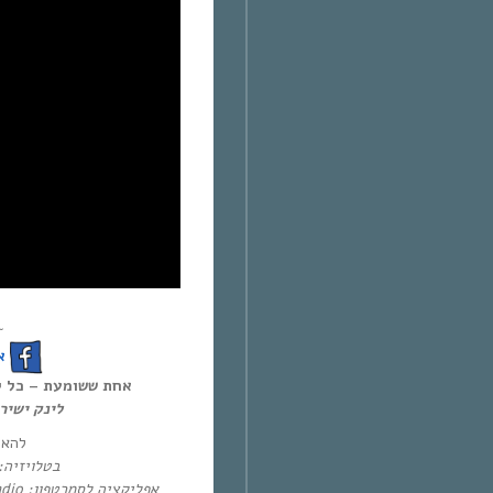
~
!
אחת ששומעת – כל יום חמיש,
לינק ישי:
להא:
בטלו: HOT – ערוץ 87 | YES – ערוץ 71
אפליקציה לסמרטפון: Eol Radio (אנדרואיד/אייפון) או באפליקציית