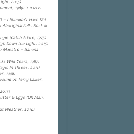
ight, 2015)
 1969) פרוגרסיב
) – I Shouldn’t Have Did
 Aboriginal Folk, Rock &
gle (Catch A Fire, 1973)
gh Down the Light, 2015)
io Maestro – Banana
ks Wild Years, 1987)
gic In Threes, 2011)
er, 1998)
Sound of Terry Callier,
, 2015)
Butter & Eggs (Oh Man,
t Weather, 2014)