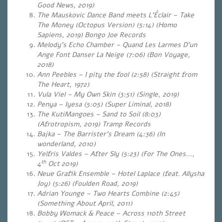
Good News, 2019)
The Mauskovic Dance Band meets L’Éclair – Take
The Money (Octopus Version) (5:14) (Homo
Sapiens, 2019) Bongo Joe Records
Melody’s Echo Chamber – Quand Les Larmes D’un
Ange Font Danser La Neige (7:06) (Bon Voyage,
2018)
Ann Peebles – I pity the fool (2:58) (Straight from
The Heart, 1972)
Vula Viel – My Own Skin (3:51) (Single, 2019)
Penya – Iyesa (5:05) (Super Liminal, 2018)
The KutiMangoes – Sand to Soil (8:03)
(Afrotropism, 2019) Tramp Records
Bajka – The Barrister’s Dream (4:36) (In
wonderland, 2010)
Yelfris Valdes – After Sly (5:23) (For The Ones…,
th
4
Oct 2019)
Neue Grafik Ensemble – Hotel Laplace (feat. Allysha
Joy) (5:26) (Foulden Road, 2019)
Adrian Younge – Two Hearts Combine (2:45)
(Something About April, 2011)
Bobby Womack & Peace – Across 110th Street