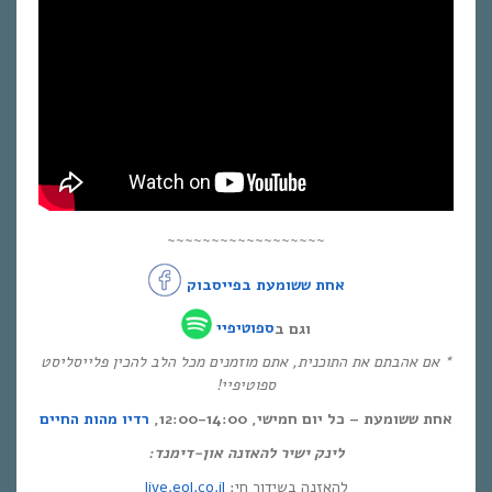
~~~~~~~~~~~~~~~~~~
אחת ששומעת בפייסבוק
וגם ב
ספוטיפיי
* אם אהבתם את התוכנית, אתם מוזמנים מכל הלב להכין פלייסליסט
ספוטיפיי!
אחת ששומעת – כל יום חמישי, 12:00-14:00,
רדיו מהות החיים
לינק ישיר להאזנה און-דימנד:
live.eol.co.il
להאזנה בשידור חי: