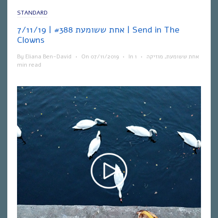
STANDARD
אחת ששומעת #388 | 7/11/19 | Send in The
Clowns
By
Eliana Ben-David
•
On
07/11/2019
•
In
1
•
מוזיקה
,
אחת ששומעת
min read