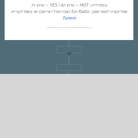
בטלויזיה: HOT – ערוץ 87 | YES – ערוץ 71
אפליקציה לסמרטפון: Eol Radio (אנדרואיד/אייפון) או באפליקציית
Tunein
~~~~~~~~~~~~~~~~~~
STANDARD
אחת ששומעת #326 | 26/7/18 | Down the Road
By
Eliana Ben-David
•
On
27/07/2018
•
In
1
•
מוזיקה
,
אחת ששומעת
min read
♫
♫